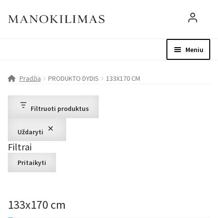
Meniu
Visos prekės
Parduotuvė
Mo
Pradžia
PRODUKTO DYDIS
133X170 CM
D.U.K.
Filtruoti produktus
Patarimai
Uždaryti
Filtrai
Apie mus
Pritaikyti
Paskyra
133x170 cm