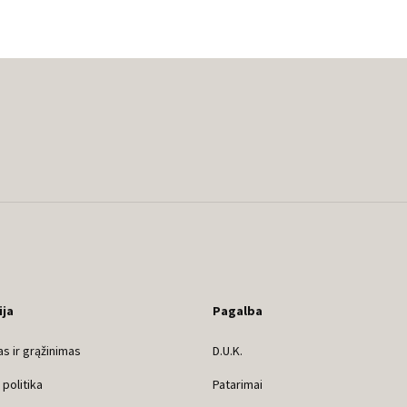
ija
Pagalba
s ir grąžinimas
D.U.K.
politika
Patarimai