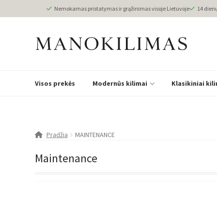
Nemokamas pristatymas ir grąžinimas visoje Lietuvoje
14 dien
Visos prekės
Modernūs kilimai
Klasikiniai kil
Pradžia
MAINTENANCE
Maintenance