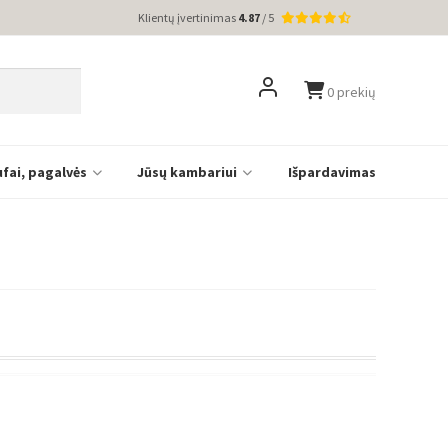
Klientų įvertinimas
4.87
/ 5
0 prekių
ufai, pagalvės
Jūsų kambariui
Išpardavimas