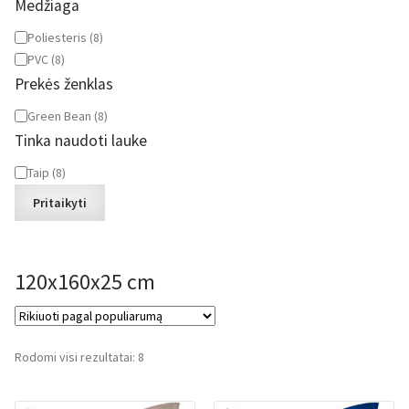
Medžiaga
Medžiaga
Poliesteris
(
8
)
PVC
(
8
)
Prekės ženklas
Prekės
Green Bean
(
8
)
ženklas
Tinka naudoti lauke
Tinka
Taip
(
8
)
naudoti
Pritaikyti
lauke
120x160x25 cm
Rūšiuojama
Rodomi visi rezultatai: 8
pagal
populiarumą