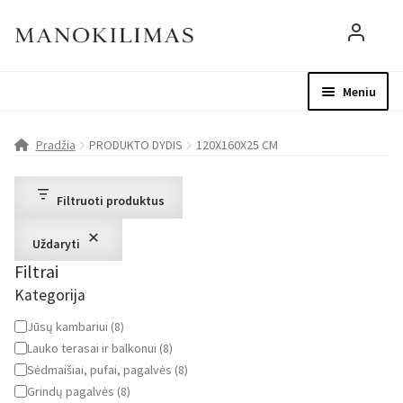
Meniu
Visos prekės
Parduotuvė
Mo
Pradžia
PRODUKTO DYDIS
120X160X25 CM
D.U.K.
Filtruoti produktus
Patarimai
Uždaryti
Filtrai
Apie mus
Kategorija
Paskyra
Kategorija
Jūsų kambariui
(
8
)
Lauko terasai ir balkonui
(
8
)
Sėdmaišiai, pufai, pagalvės
(
8
)
Grindų pagalvės
(
8
)