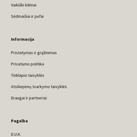
Vaikiški kilimai
Sėdmaišiai ir pufai
Informacija
Pristatymas ir grąžinimas
Privatumo politika
Tinklapio taisyklės
Atsiliepimų tvarkymo taisyklės
Draugai ir partneriai
Pagalba
D.U.K.