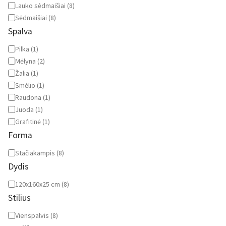
Lauko sėdmaišiai
(
8
)
Sėdmaišiai
(
8
)
Spalva
Spalva
Pilka
(
1
)
Mėlyna
(
2
)
Žalia
(
1
)
Smėlio
(
1
)
Raudona
(
1
)
Juoda
(
1
)
Grafitinė
(
1
)
Forma
Forma
Stačiakampis
(
8
)
Dydis
Dydis
120x160x25 cm
(
8
)
Stilius
Stilius
Vienspalvis
(
8
)