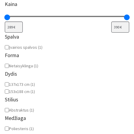
Kaina
Spalva
Spalva
Įvairios spalvos
(
1
)
Forma
Forma
Netaisyklinga
(
1
)
Dydis
Dydis
137x173 cm
(
1
)
153x188 cm
(
1
)
Stilius
Stilius
Abstraktus
(
1
)
Medžiaga
Medžiaga
Poliesteris
(
1
)