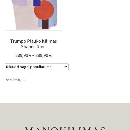
Trumpo Plauko Kilimas
Shapes Nine
Price
289,90
€
–
389,90
€
range:
289,90 €
through
Rezultatų: 1
389,90 €