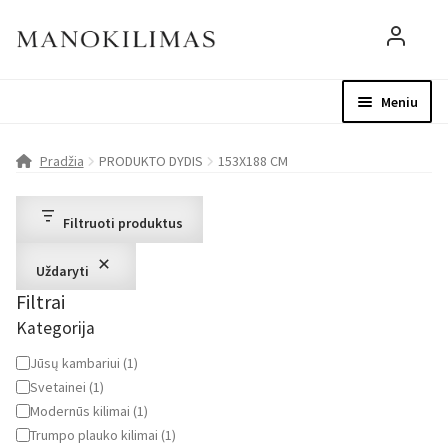
Meniu
Visos prekės
Parduotuvė
Mo
Pradžia
PRODUKTO DYDIS
153X188 CM
D.U.K.
Filtruoti produktus
Patarimai
Uždaryti
Filtrai
Apie mus
Kategorija
Paskyra
Kategorija
Jūsų kambariui
(
1
)
Svetainei
(
1
)
Modernūs kilimai
(
1
)
Trumpo plauko kilimai
(
1
)