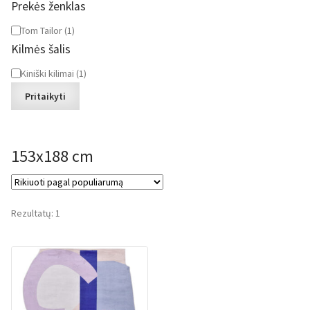
Prekės ženklas
Prekės
Tom Tailor
(
1
)
ženklas
Kilmės šalis
Kilmės
Kiniški kilimai
(
1
)
šalis
Pritaikyti
153x188 cm
Rezultatų: 1