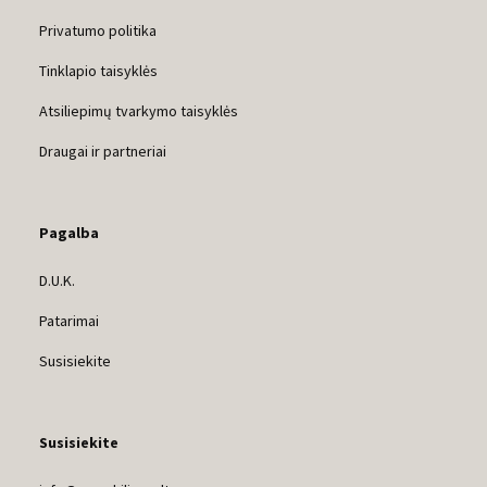
Privatumo politika
Tinklapio taisyklės
Atsiliepimų tvarkymo taisyklės
Draugai ir partneriai
Pagalba
D.U.K.
Patarimai
Susisiekite
Susisiekite