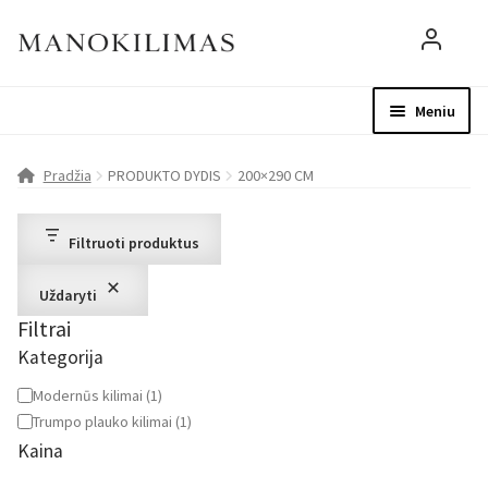
Meniu
Visos prekės
Parduotuvė
Mo
Pradžia
PRODUKTO DYDIS
200×290 CM
D.U.K.
Filtruoti produktus
Patarimai
Uždaryti
Filtrai
Apie mus
Kategorija
Paskyra
Kategorija
Modernūs kilimai
(
1
)
Trumpo plauko kilimai
(
1
)
Kaina