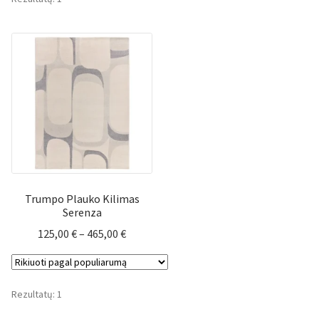
Trumpo Plauko Kilimas
Serenza
Price
125,00
€
–
465,00
€
range:
125,00 €
through
Rezultatų: 1
465,00 €