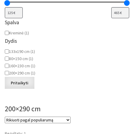
Spalva
Spalva
Kreminė
(
1
)
Dydis
Dydis
133x190 cm
(
1
)
80×150 cm
(
1
)
160×230 cm
(
1
)
200×290 cm
(
1
)
Pritaikyti
200×290 cm
Rezultatų: 1