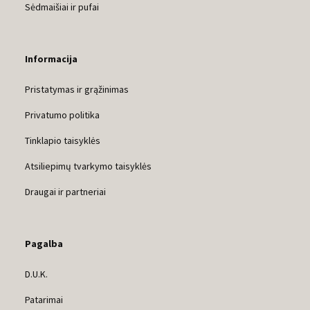
Sėdmaišiai ir pufai
Informacija
Pristatymas ir grąžinimas
Privatumo politika
Tinklapio taisyklės
Atsiliepimų tvarkymo taisyklės
Draugai ir partneriai
Pagalba
D.U.K.
Patarimai