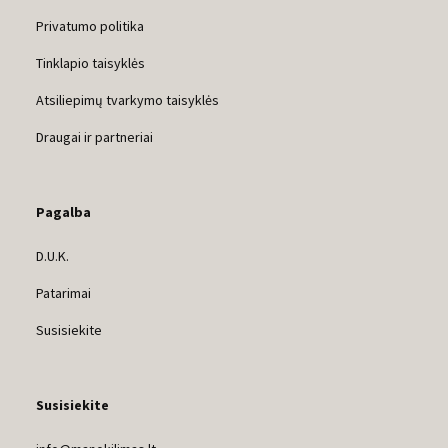
Privatumo politika
Tinklapio taisyklės
Atsiliepimų tvarkymo taisyklės
Draugai ir partneriai
Pagalba
D.U.K.
Patarimai
Susisiekite
Susisiekite