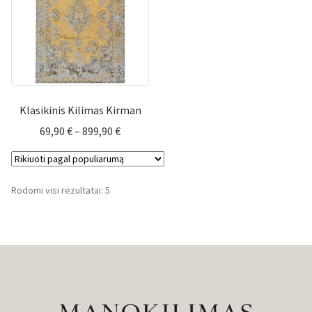
Klasikinis Kilimas Kirman
Price
69,90
€
–
899,90
€
range:
69,90 €
through
Rūšiuojama
Rodomi visi rezultatai: 5
899,90 €
pagal
populiarumą