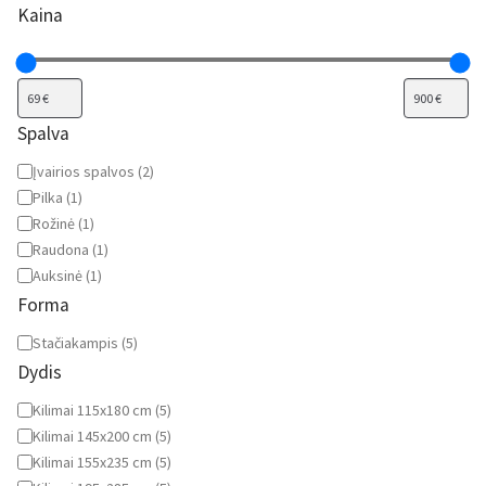
Kaina
Spalva
Spalva
Įvairios spalvos
(
2
)
Pilka
(
1
)
Rožinė
(
1
)
Raudona
(
1
)
Auksinė
(
1
)
Forma
Forma
Stačiakampis
(
5
)
Dydis
Dydis
Kilimai 115x180 cm
(
5
)
Kilimai 145x200 cm
(
5
)
Kilimai 155x235 cm
(
5
)