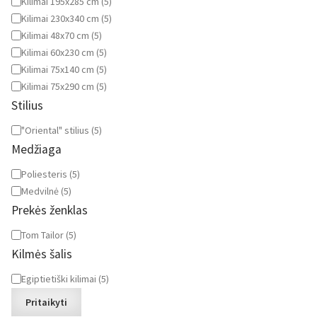
Kilimai 195x285 cm
(
5
)
Kilimai 230x340 cm
(
5
)
Kilimai 48x70 cm
(
5
)
Kilimai 60x230 cm
(
5
)
Kilimai 75x140 cm
(
5
)
Kilimai 75x290 cm
(
5
)
Stilius
Stilius
"Oriental" stilius
(
5
)
Medžiaga
Medžiaga
Poliesteris
(
5
)
Medvilnė
(
5
)
Prekės ženklas
Prekės
Tom Tailor
(
5
)
ženklas
Kilmės šalis
Kilmės
Egiptietiški kilimai
(
5
)
šalis
Pritaikyti