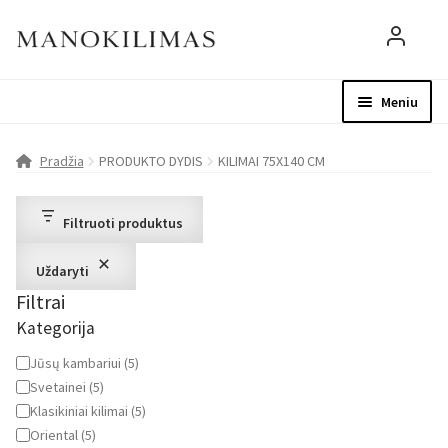
Meniu
Visos prekės
Parduotuvė
Mo
Pradžia
PRODUKTO DYDIS
KILIMAI 75X140 CM
D.U.K.
Filtruoti produktus
Patarimai
Uždaryti
Filtrai
Apie mus
Kategorija
Paskyra
Kategorija
Jūsų kambariui
(
5
)
Svetainei
(
5
)
Klasikiniai kilimai
(
5
)
Oriental
(
5
)