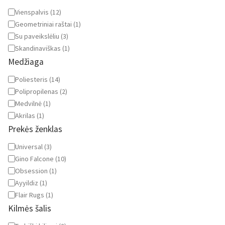
Stilius
Vienspalvis
(
12
)
Geometriniai raštai
(
1
)
Su paveikslėliu
(
3
)
Skandinaviškas
(
1
)
Medžiaga
Medžiaga
Poliesteris
(
14
)
Polipropilenas
(
2
)
Medvilnė
(
1
)
Akrilas
(
1
)
Prekės ženklas
Prekės
Universal
(
3
)
ženklas
Gino Falcone
(
10
)
Obsession
(
1
)
Ayyildiz
(
1
)
Flair Rugs
(
1
)
Kilmės šalis