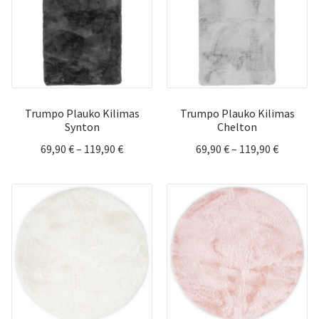
Trumpo Plauko Kilimas
Trumpo Plauko Kilimas
Synton
Chelton
Price
Price
69,90
€
–
119,90
€
69,90
€
–
119,90
€
range:
range:
69,90 €
69,90 €
through
through
119,90 €
119,90 €