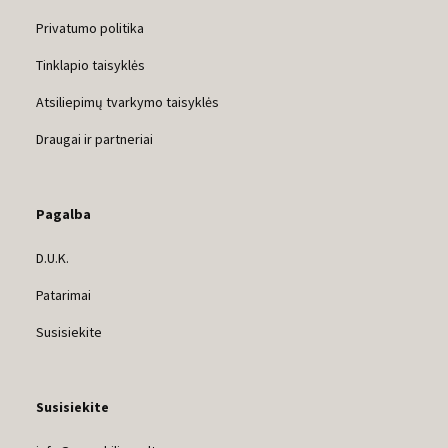
Privatumo politika
Tinklapio taisyklės
Atsiliepimų tvarkymo taisyklės
Draugai ir partneriai
Pagalba
D.U.K.
Patarimai
Susisiekite
Susisiekite