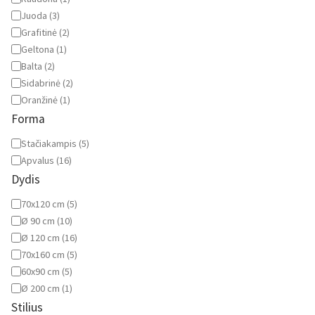
Juoda
(
3
)
Grafitinė
(
2
)
Geltona
(
1
)
Balta
(
2
)
Sidabrinė
(
2
)
Oranžinė
(
1
)
Forma
Forma
Stačiakampis
(
5
)
Apvalus
(
16
)
Dydis
Dydis
70x120 cm
(
5
)
Ø 90 cm
(
10
)
Ø 120 cm
(
16
)
70x160 cm
(
5
)
60x90 cm
(
5
)
Ø 200 cm
(
1
)
Stilius