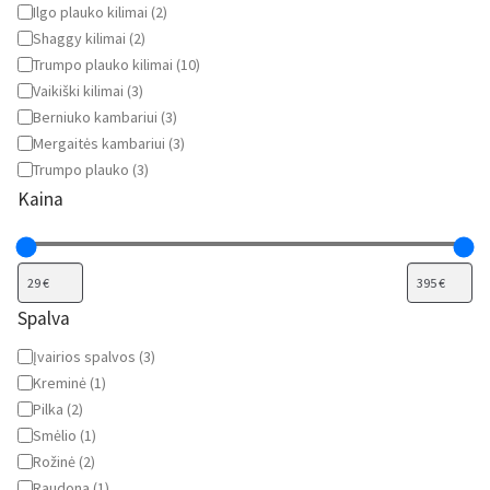
Ilgo plauko kilimai
(
2
)
Shaggy kilimai
(
2
)
Trumpo plauko kilimai
(
10
)
Vaikiški kilimai
(
3
)
Berniuko kambariui
(
3
)
Mergaitės kambariui
(
3
)
Trumpo plauko
(
3
)
Kaina
Spalva
Spalva
Įvairios spalvos
(
3
)
Kreminė
(
1
)
Pilka
(
2
)
Smėlio
(
1
)
Rožinė
(
2
)
Raudona
(
1
)