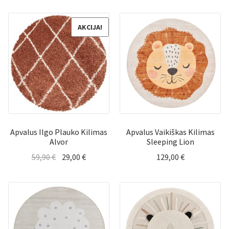
84,90 €
was:
is:
through
99,90 €.
49,00 €.
AKCIJA!
119,90 €
Apvalus Ilgo Plauko Kilimas
Apvalus Vaikiškas Kilimas
Alvor
Sleeping Lion
Original
Current
59,90
€
29,00
€
129,00
€
price
price
was:
is:
59,90 €.
29,00 €.