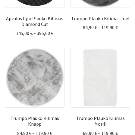
Apvalus Ilgo Plauko Kilimas
Trumpo Plauko Kilimas Joel
Diamond Cut
Price
84,90
€
–
119,90
€
Price
145,00
€
–
395,00
€
range:
range:
84,90 €
145,00 €
through
through
119,90 €
395,00 €
Trumpo Plauko Kilimas
Trumpo Plauko Kilimas
Knapp
Morill
Price
Price
84,90
€
–
119,90
€
69,90
€
–
119,90
€