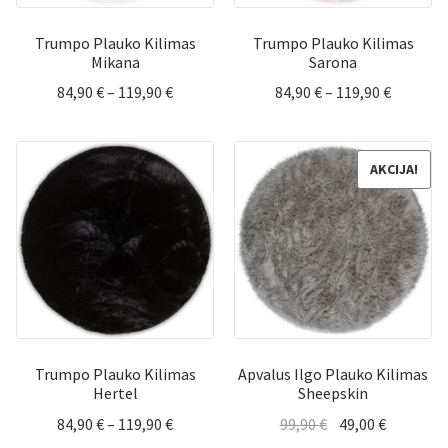
Trumpo Plauko Kilimas
Trumpo Plauko Kilimas
Mikana
Sarona
Price
Price
84,90
€
–
119,90
€
84,90
€
–
119,90
€
range:
range:
84,90 €
84,90 €
through
through
AKCIJA!
119,90 €
119,90 €
Trumpo Plauko Kilimas
Apvalus Ilgo Plauko Kilimas
Hertel
Sheepskin
Price
Original
Current
84,90
€
–
119,90
€
99,90
€
49,00
€
range:
price
price