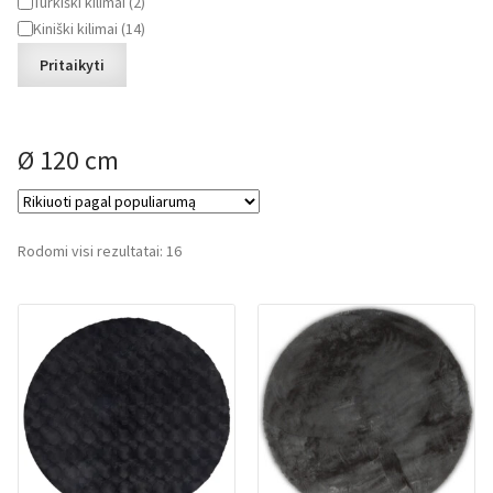
Kilmės
Turkiški kilimai
(
2
)
šalis
Kiniški kilimai
(
14
)
Pritaikyti
Ø 120 cm
Rūšiuojama
Rodomi visi rezultatai: 16
pagal
populiarumą