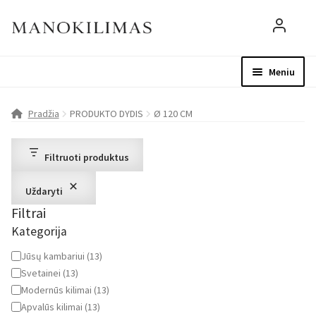
Meniu
Visos prekės
Parduotuvė
Mo
Pradžia
PRODUKTO DYDIS
Ø 120 CM
D.U.K.
Filtruoti produktus
Patarimai
Uždaryti
Filtrai
Apie mus
Kategorija
Paskyra
Kategorija
Jūsų kambariui
(
13
)
Svetainei
(
13
)
Modernūs kilimai
(
13
)
Apvalūs kilimai
(
13
)