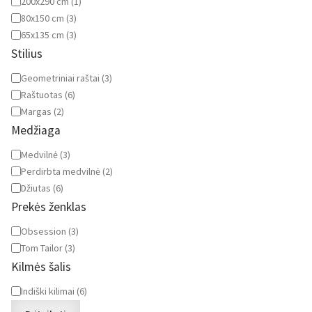
200x290 cm
(
1
)
80x150 cm
(
3
)
65x135 cm
(
3
)
Stilius
Stilius
Geometriniai raštai
(
3
)
Raštuotas
(
6
)
Margas
(
2
)
Medžiaga
Medžiaga
Medvilnė
(
3
)
Perdirbta medvilnė
(
2
)
Džiutas
(
6
)
Prekės ženklas
Prekės
Obsession
(
3
)
ženklas
Tom Tailor
(
3
)
Kilmės šalis
Kilmės
Indiški kilimai
(
6
)
šalis