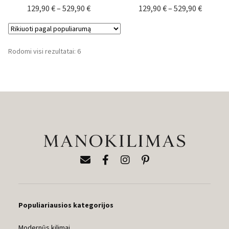
Price
Price
129,90
€
–
529,90
€
129,90
€
–
529,90
€
range:
range:
129,90 €
129,90 
through
throug
Rūšiuojama
Rodomi visi rezultatai: 6
529,90 €
529,90 
pagal
populiarumą
Populiariausios kategorijos
Modernūs kilimai