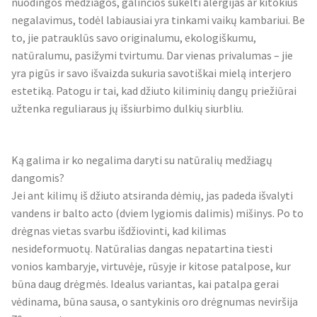
nuodingos medžiagos, galinčios sukelti alergijas ar kitokius
negalavimus, todėl labiausiai yra tinkami vaikų kambariui. Be
to, jie patrauklūs savo originalumu, ekologiškumu,
natūralumu, pasižymi tvirtumu. Dar vienas privalumas – jie
yra pigūs ir savo išvaizda sukuria savotiškai mielą interjero
estetiką. Patogu ir tai, kad džiuto kiliminių dangų priežiūrai
užtenka reguliaraus jų išsiurbimo dulkių siurbliu.
Ką galima ir ko negalima daryti su natūralių medžiagų
dangomis?
Jei ant kilimų iš džiuto atsiranda dėmių, jas padeda išvalyti
vandens ir balto acto (dviem lygiomis dalimis) mišinys. Po to
drėgnas vietas svarbu išdžiovinti, kad kilimas
nesideformuotų. Natūralias dangas nepatartina tiesti
vonios kambaryje, virtuvėje, rūsyje ir kitose patalpose, kur
būna daug drėgmės. Idealus variantas, kai patalpa gerai
vėdinama, būna sausa, o santykinis oro drėgnumas neviršija