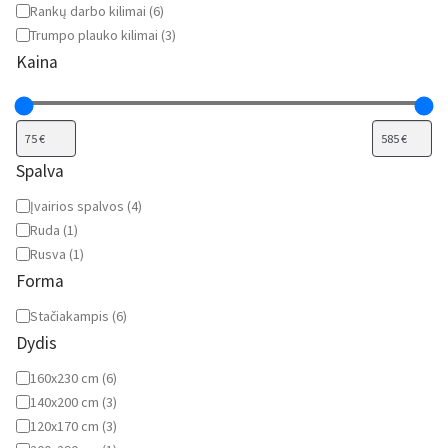
Rankų darbo kilimai
(
6
)
Trumpo plauko kilimai
(
3
)
Kaina
Spalva
Spalva
Įvairios spalvos
(
4
)
Ruda
(
1
)
Rusva
(
1
)
Forma
Forma
Stačiakampis
(
6
)
Dydis
Dydis
160x230 cm
(
6
)
140x200 cm
(
3
)
120x170 cm
(
3
)