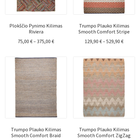
Plokščio Pynimo Kilimas
Trumpo Plauko Kilimas
Riviera
Smooth Comfort Stripe
Price
Price
75,00
€
–
375,00
€
129,90
€
–
529,90
€
range:
range:
75,00 €
129,90 
through
throug
375,00 €
529,90 
Trumpo Plauko Kilimas
Trumpo Plauko Kilimas
Smooth Comfort Braid
Smooth Comfort ZigZag