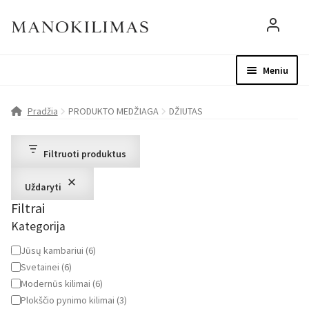
Meniu
Visos prekės
Parduotuvė
Mo
Pradžia
PRODUKTO MEDŽIAGA
DŽIUTAS
D.U.K.
Filtruoti produktus
Patarimai
Uždaryti
Filtrai
Apie mus
Kategorija
Paskyra
Kategorija
Jūsų kambariui
(
6
)
Svetainei
(
6
)
Modernūs kilimai
(
6
)
Plokščio pynimo kilimai
(
3
)