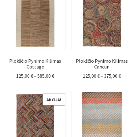
Plokščio Pynimo Kilimas
Plokščio Pynimo Kilimas
Cottage
Cancun
Price
Price
125,00
€
–
585,00
€
125,00
€
–
375,00
€
range:
range:
125,00 €
125,00 
through
throug
AKCIJA!
585,00 €
375,00 