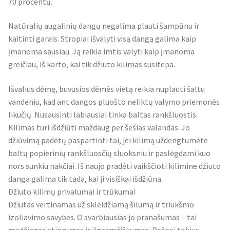
70 procentų.
Natūralių augalinių dangų negalima plauti šampūnu ir
kaitinti garais. Stropiai išvalyti visą dangą galima kaip
įmanoma sausiau. Ją reikia imtis valyti kaip įmanoma
greičiau, iš karto, kai tik džiuto kilimas susitepa.
Išvalius dėmę, buvusios dėmės vietą reikia nuplauti šaltu
vandeniu, kad ant dangos pluošto neliktų valymo priemonės
likučių. Nusausinti labiausiai tinka baltas rankšluostis.
Kilimas turi išdžiūti maždaug per šešias valandas. Jo
džiūvimą padėtų paspartinti tai, jei kilimą uždengtumėte
baltų popierinių rankšluosčių sluoksniu ir paslėgdami kuo
nors sunkiu nakčiai. Iš naujo pradėti vaikščioti kilimine džiuto
danga galima tik tada, kai ji visiškai išdžiūna.
Džiuto kilimų privalumai ir trūkumai
Džiutas vertinamas už skleidžiamą šilumą ir triukšmo
izoliavimo savybes. O svarbiausias jo pranašumas – tai