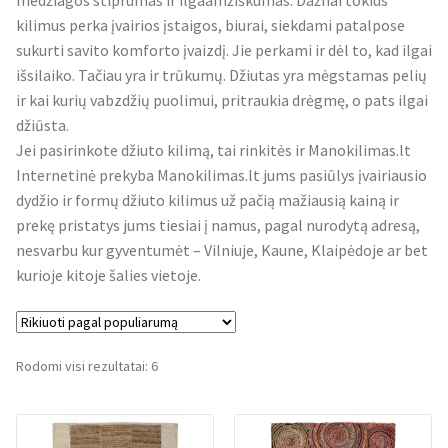
medžiagos stiprumas ir ilgaamžiškumas. Dažnai tokius
kilimus perka įvairios įstaigos, biurai, siekdami patalpose
sukurti savito komforto įvaizdį. Jie perkami ir dėl to, kad ilgai
išsilaiko. Tačiau yra ir trūkumų. Džiutas yra mėgstamas pelių
ir kai kurių vabzdžių puolimui, pritraukia drėgmę, o pats ilgai
džiūsta.
Jei pasirinkote džiuto kilimą, tai rinkitės ir Manokilimas.lt
Internetinė prekyba Manokilimas.lt jums pasiūlys įvairiausio
dydžio ir formų džiuto kilimus už pačią mažiausią kainą ir
prekę pristatys jums tiesiai į namus, pagal nurodytą adresą,
nesvarbu kur gyventumėt – Vilniuje, Kaune, Klaipėdoje ar bet
kurioje kitoje šalies vietoje.
Rūšiuojama
Rodomi visi rezultatai: 6
pagal
populiarumą