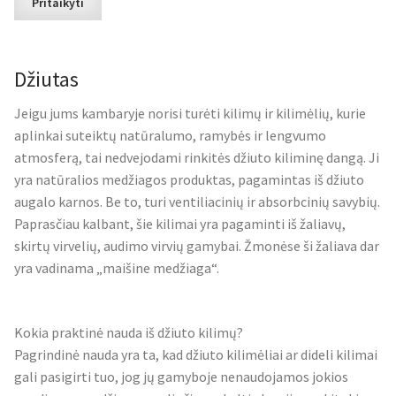
Pritaikyti
Džiutas
Jeigu jums kambaryje norisi turėti kilimų ir kilimėlių, kurie
aplinkai suteiktų natūralumo, ramybės ir lengvumo
atmosferą, tai nedvejodami rinkitės džiuto kiliminę dangą. Ji
yra natūralios medžiagos produktas, pagamintas iš džiuto
augalo karnos. Be to, turi ventiliacinių ir absorbcinių savybių.
Paprasčiau kalbant, šie kilimai yra pagaminti iš žaliavų,
skirtų virvelių, audimo virvių gamybai. Žmonėse ši žaliava dar
yra vadinama „maišine medžiaga“.
Kokia praktinė nauda iš džiuto kilimų?
Pagrindinė nauda yra ta, kad džiuto kilimėliai ar dideli kilimai
gali pasigirti tuo, jog jų gamyboje nenaudojamos jokios