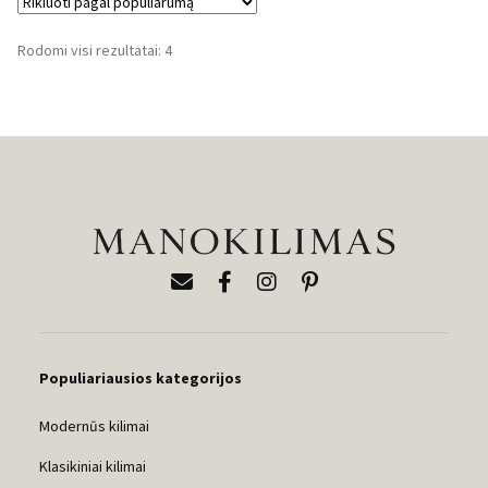
99,90 €
99,90 €
through
through
Rūšiuojama
Rodomi visi rezultatai: 4
599,90 €
599,90 €
pagal
populiarumą
Populiariausios kategorijos
Modernūs kilimai
Klasikiniai kilimai