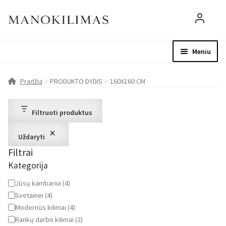
Meniu
Visos prekės
Parduotuvė
Mo
Pradžia
PRODUKTO DYDIS
160X160 CM
D.U.K.
Filtruoti produktus
Patarimai
Uždaryti
Filtrai
Apie mus
Kategorija
Paskyra
Kategorija
Jūsų kambariui
(
4
)
Svetainei
(
4
)
Modernūs kilimai
(
4
)
Rankų darbo kilimai
(
2
)