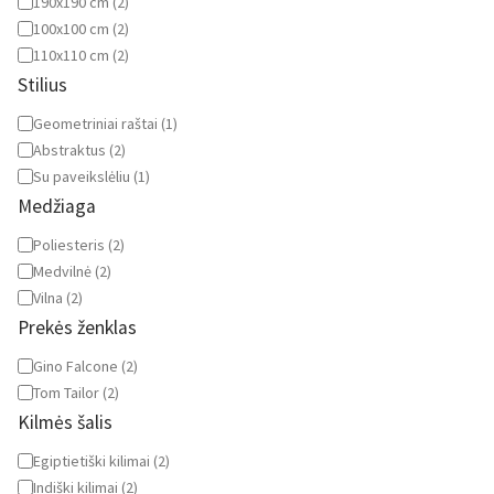
190x190 cm
(
2
)
100x100 cm
(
2
)
110x110 cm
(
2
)
Stilius
Stilius
Geometriniai raštai
(
1
)
Abstraktus
(
2
)
Su paveikslėliu
(
1
)
Medžiaga
Medžiaga
Poliesteris
(
2
)
Medvilnė
(
2
)
Vilna
(
2
)
Prekės ženklas
Prekės
Gino Falcone
(
2
)
ženklas
Tom Tailor
(
2
)
Kilmės šalis
Kilmės
Egiptietiški kilimai
(
2
)
šalis
Indiški kilimai
(
2
)