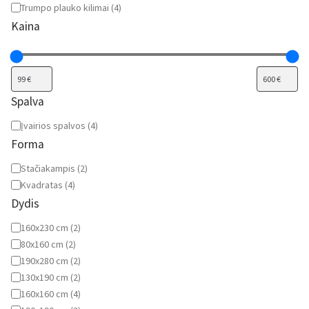
Trumpo plauko kilimai
(
4
)
Kaina
Spalva
Spalva
Įvairios spalvos
(
4
)
Forma
Forma
Stačiakampis
(
2
)
Kvadratas
(
4
)
Dydis
Dydis
160x230 cm
(
2
)
80x160 cm
(
2
)
190x280 cm
(
2
)
130x190 cm
(
2
)
160x160 cm
(
4
)