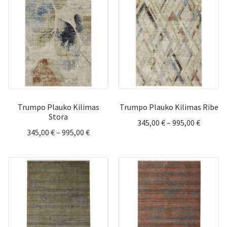
through
throug
995,00 €
995,00 
Trumpo Plauko Kilimas
Trumpo Plauko Kilimas Ribe
Stora
Price
345,00
€
–
995,00
€
Price
345,00
€
–
995,00
€
range:
range:
345,00 
345,00 €
throug
through
995,00 
995,00 €