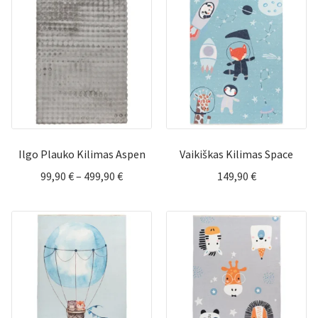
through
599,90 €
319,90 €
Ilgo Plauko Kilimas Aspen
Vaikiškas Kilimas Space
Price
99,90
€
–
499,90
€
149,90
€
range:
99,90 €
through
499,90 €