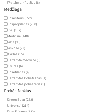
"Patchwork" stilius
(
8
)
Medžiaga
Medžiaga
Poliesteris
(
652
)
Polipropilenas
(
290
)
PVC
(
157
)
Medvilnė
(
140
)
Vilna
(
35
)
Viskozė
(
23
)
Akrilas
(
15
)
Perdirbta medvilnė
(
8
)
Džiutas
(
6
)
Polietilenas
(
4
)
Perdirbtas Polietilenas
(
1
)
Perdirbtas poliesteris
(
1
)
Prekės ženklas
Prekės
Green Bean
(
262
)
ženklas
Universal
(
214
)
Gino Falcone
(
122
)