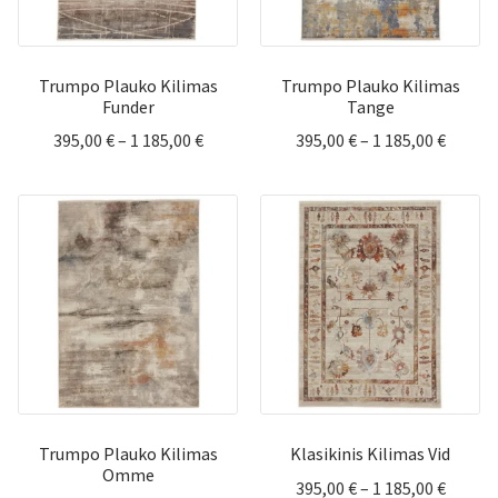
Trumpo Plauko Kilimas
Trumpo Plauko Kilimas
Funder
Tange
Price
Price
395,00
€
–
1 185,00
€
395,00
€
–
1 185,00
€
range:
range:
395,00 €
395,00 
through
throu
1
1
185,00 €
185,00 
Trumpo Plauko Kilimas
Klasikinis Kilimas Vid
Omme
Price
395,00
€
–
1 185,00
€