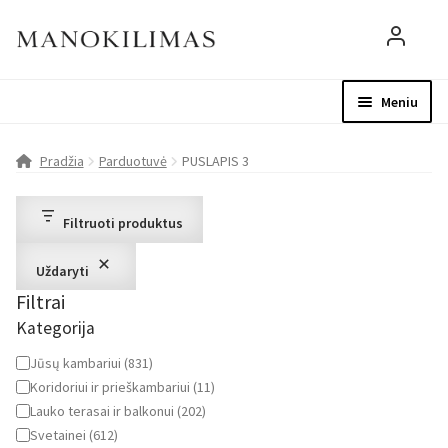
Meniu
Visos prekės
Parduotuvė
Mo
Pradžia
Parduotuvė
PUSLAPIS 3
D.U.K.
Filtruoti produktus
Patarimai
Uždaryti
Filtrai
Apie mus
Kategorija
Paskyra
Kategorija
Jūsų kambariui
(
831
)
Koridoriui ir prieškambariui
(
11
)
Lauko terasai ir balkonui
(
202
)
Svetainei
(
612
)