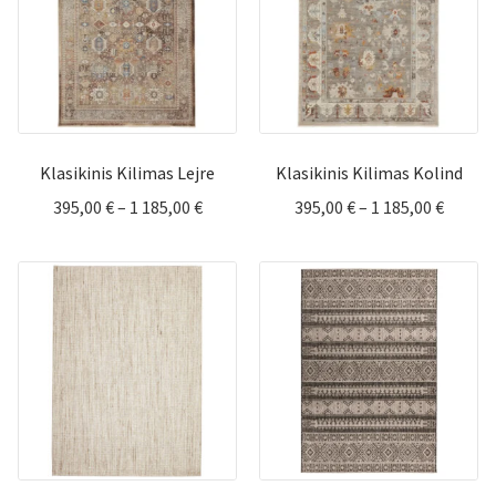
Klasikinis Kilimas Lejre
Klasikinis Kilimas Kolind
Price
Price
395,00
€
–
1 185,00
€
395,00
€
–
1 185,00
€
range:
range:
395,00 €
395,00 
through
throu
1
1
185,00 €
185,00 