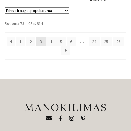
Rūšiuojama
Rodoma 73–108 iš 914
pagal
populiarumą
1
2
3
4
5
6
…
24
25
26