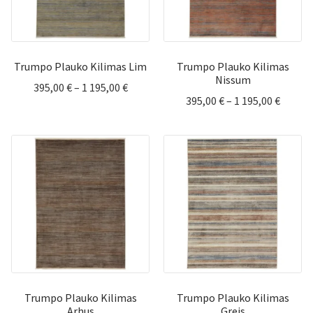
Trumpo Plauko Kilimas Lim
Trumpo Plauko Kilimas
Nissum
Price
395,00
€
–
1 195,00
€
Price
395,00
€
–
1 195,00
€
range:
range:
395,00 €
395,00 
through
throu
1
1
195,00 €
195,00 
Trumpo Plauko Kilimas
Trumpo Plauko Kilimas
Arhus
Grejs