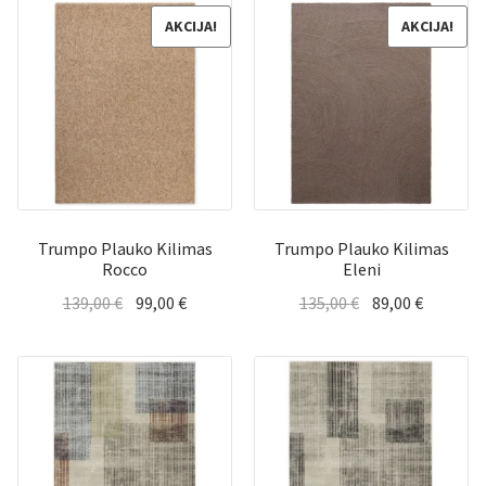
AKCIJA!
AKCIJA!
Trumpo Plauko Kilimas
Trumpo Plauko Kilimas
Rocco
Eleni
Original
Current
Original
Current
139,00
€
99,00
€
135,00
€
89,00
€
price
price
price
price
was:
is:
was:
is:
139,00 €.
99,00 €.
135,00 €.
89,00 €.