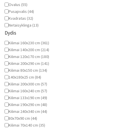
Ovalus
(
55
)
Pusapvalis
(
44
)
Kvadratas
(
32
)
Netaisyklinga
(
13
)
Dydis
Dydis
Kilimai 160x230 cm
(
361
)
Kilimai 140x200 cm
(
214
)
Kilimai 120x170 cm
(
180
)
Kilimai 200x290 cm
(
141
)
Kilimai 80x150 cm
(
134
)
140x180x25 cm
(
84
)
Kilimai 200x300 cm
(
57
)
Kilimai 160x240 cm
(
57
)
Kilimai 133x190 cm
(
49
)
Kilimai 190x290 cm
(
48
)
Kilimai 240x340 cm
(
44
)
80x70x90 cm
(
44
)
Kilimai 70x140 cm
(
35
)