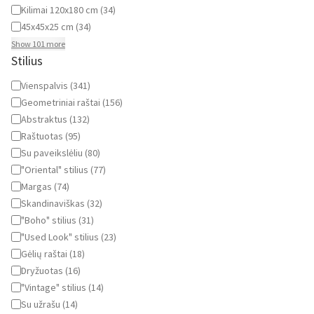
Kilimai 120x180 cm
(
34
)
45x45x25 cm
(
34
)
Show 101 more
Stilius
Stilius
Vienspalvis
(
341
)
Geometriniai raštai
(
156
)
Abstraktus
(
132
)
Raštuotas
(
95
)
Su paveikslėliu
(
80
)
"Oriental" stilius
(
77
)
Margas
(
74
)
Skandinaviškas
(
32
)
"Boho" stilius
(
31
)
"Used Look" stilius
(
23
)
Gėlių raštai
(
18
)
Dryžuotas
(
16
)
"Vintage" stilius
(
14
)
Su užrašu
(
14
)