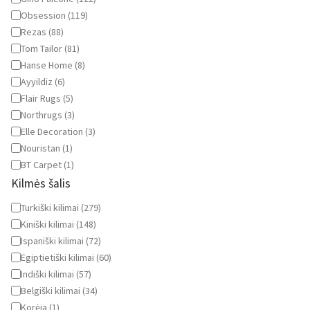
Obsession
(
119
)
Rezas
(
88
)
Tom Tailor
(
81
)
Hanse Home
(
8
)
Ayyildiz
(
6
)
Flair Rugs
(
5
)
Northrugs
(
3
)
Elle Decoration
(
3
)
Nouristan
(
1
)
BT Carpet
(
1
)
Kilmės šalis
Kilmės
Turkiški kilimai
(
279
)
šalis
Kiniški kilimai
(
148
)
Ispaniški kilimai
(
72
)
Egiptietiški kilimai
(
60
)
Indiški kilimai
(
57
)
Belgiški kilimai
(
34
)
Korėja
(
1
)