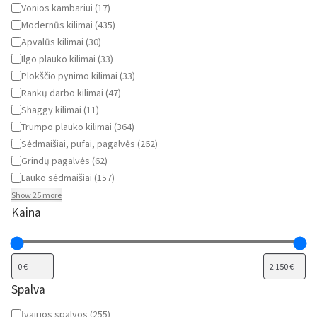
Vonios kambariui
(
17
)
Modernūs kilimai
(
435
)
Apvalūs kilimai
(
30
)
Ilgo plauko kilimai
(
33
)
Plokščio pynimo kilimai
(
33
)
Rankų darbo kilimai
(
47
)
Shaggy kilimai
(
11
)
Trumpo plauko kilimai
(
364
)
Sėdmaišiai, pufai, pagalvės
(
262
)
Grindų pagalvės
(
62
)
Lauko sėdmaišiai
(
157
)
Show 25 more
Kaina
Spalva
Spalva
Įvairios spalvos
(
255
)