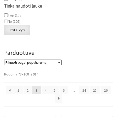
Tinka naudoti lauke
Tinka
Taip
(
158
)
naudoti
Ne
(
105
)
lauke
Pritaikyti
Parduotuvė
Rūšiuojama
Rodoma 73–108 iš 914
pagal
populiarumą
1
2
3
4
5
6
…
24
25
26