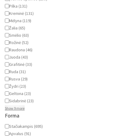
Pilka
(
131
)
Kreminė
(
131
)
Mėlyna
(
119
)
Žalia
(
65
)
Smėlio
(
63
)
Rožinė
(
52
)
Raudona
(
46
)
Juoda
(
43
)
Grafitinė
(
33
)
Ruda
(
31
)
Rusva
(
29
)
Žydri
(
23
)
Geltona
(
23
)
Sidabrinė
(
23
)
Show 9 more
Forma
Forma
Stačiakampis
(
695
)
Apvalus
(
91
)