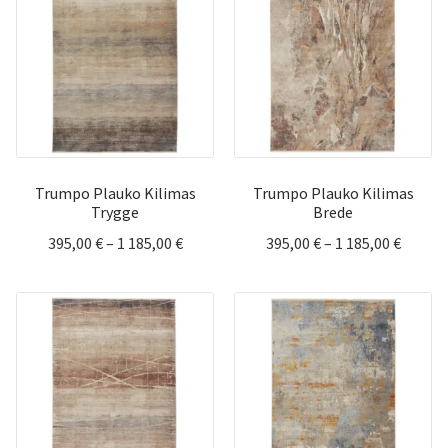
1
995,00 
195,00 €
Trumpo Plauko Kilimas
Trumpo Plauko Kilimas
Trygge
Brede
Price
Price
395,00
€
–
1 185,00
€
395,00
€
–
1 185,00
€
range:
range:
395,00 €
395,00 
through
throu
1
1
185,00 €
185,00 