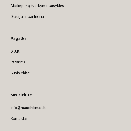
Atsiliepimų tvarkymo taisyklės
Draugai ir partneriai
Pagalba
D.U.K.
Patarimai
Susisiekite
Susisiekite
info@manokilimas.lt
Kontaktai