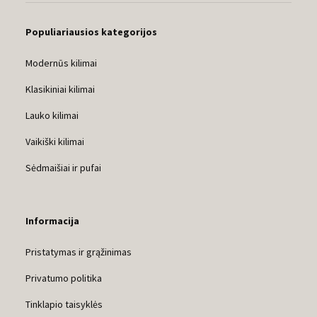
Populiariausios kategorijos
Modernūs kilimai
Klasikiniai kilimai
Lauko kilimai
Vaikiški kilimai
Sėdmaišiai ir pufai
Informacija
Pristatymas ir grąžinimas
Privatumo politika
Tinklapio taisyklės