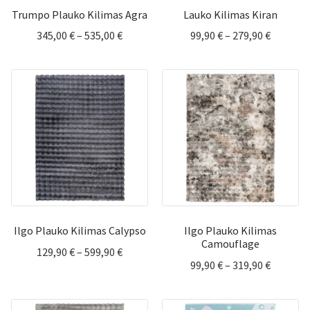
Trumpo Plauko Kilimas Agra
Lauko Kilimas Kiran
Price
Price
345,00
€
–
535,00
€
99,90
€
–
279,90
€
range:
range:
345,00 €
99,90 €
through
through
535,00 €
279,90 €
Ilgo Plauko Kilimas Calypso
Ilgo Plauko Kilimas
Camouflage
Price
129,90
€
–
599,90
€
Price
99,90
€
–
319,90
€
range:
range:
129,90 €
99,90 €
through