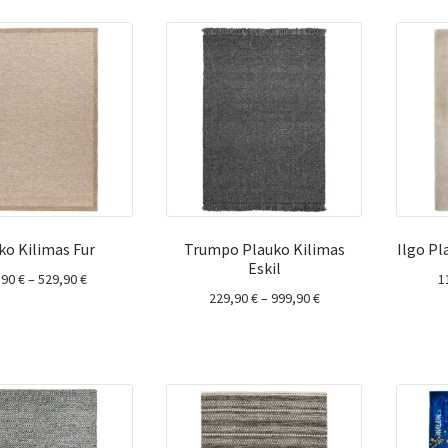
through
319,90 €
449,90 €
ko Kilimas Fur
Trumpo Plauko Kilimas
Ilgo Pl
Eskil
Price
,90
€
–
529,90
€
1
Price
229,90
€
–
999,90
€
range:
range:
89,90 €
229,90 €
through
through
529,90 €
999,90 €