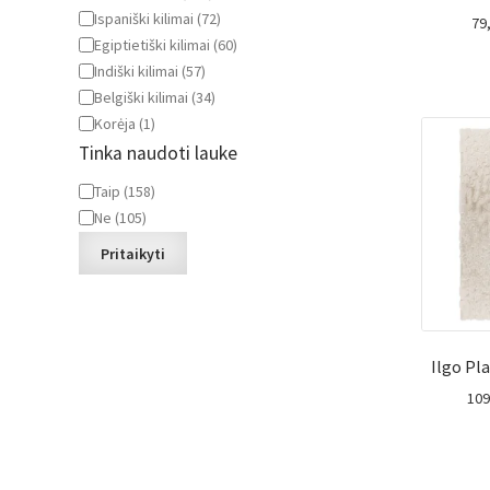
Ispaniški kilimai
(
72
)
79
Egiptietiški kilimai
(
60
)
Indiški kilimai
(
57
)
Belgiški kilimai
(
34
)
Korėja
(
1
)
Tinka naudoti lauke
Tinka
Taip
(
158
)
naudoti
Ne
(
105
)
lauke
Pritaikyti
Ilgo Pl
10