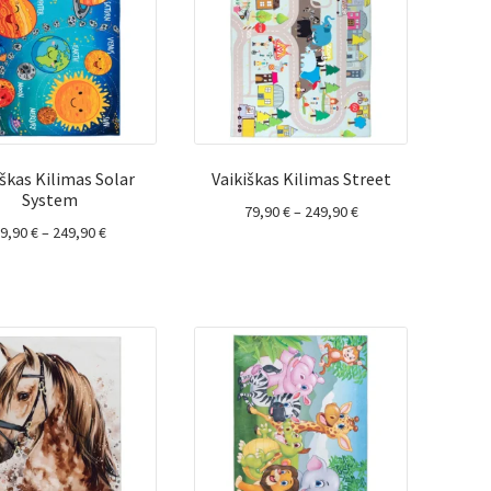
iškas Kilimas Solar
Vaikiškas Kilimas Street
System
Price
79,90
€
–
249,90
€
Price
79,90
€
–
249,90
€
range:
range:
79,90 €
79,90 €
through
through
249,90 €
249,90 €