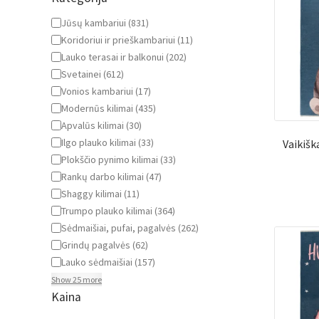
Kategorija
Jūsų kambariui
(
831
)
Koridoriui ir prieškambariui
(
11
)
Lauko terasai ir balkonui
(
202
)
Svetainei
(
612
)
Vonios kambariui
(
17
)
Modernūs kilimai
(
435
)
Apvalūs kilimai
(
30
)
Ilgo plauko kilimai
(
33
)
Vaikiš
Plokščio pynimo kilimai
(
33
)
Rankų darbo kilimai
(
47
)
Shaggy kilimai
(
11
)
Trumpo plauko kilimai
(
364
)
Sėdmaišiai, pufai, pagalvės
(
262
)
Grindų pagalvės
(
62
)
Lauko sėdmaišiai
(
157
)
Show 25 more
Kaina