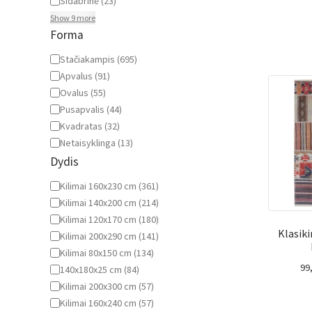
Sidabrinė
(
23
)
Show 9 more
Forma
Forma
Stačiakampis
(
695
)
Apvalus
(
91
)
Ovalus
(
55
)
Pusapvalis
(
44
)
Kvadratas
(
32
)
Netaisyklinga
(
13
)
Dydis
Dydis
Kilimai 160x230 cm
(
361
)
Kilimai 140x200 cm
(
214
)
Kilimai 120x170 cm
(
180
)
Klasik
Kilimai 200x290 cm
(
141
)
Kilimai 80x150 cm
(
134
)
99
140x180x25 cm
(
84
)
Kilimai 200x300 cm
(
57
)
Kilimai 160x240 cm
(
57
)