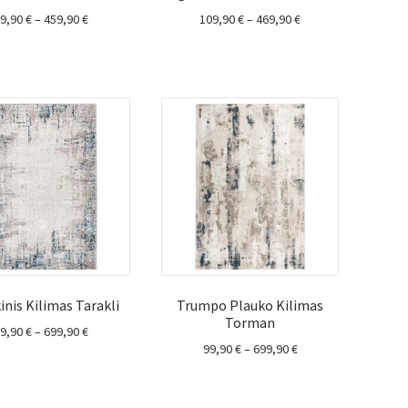
Price
Price
79,90
€
–
459,90
€
109,90
€
–
469,90
€
range:
range:
79,90 €
109,90 €
through
through
459,90 €
469,90 €
inis Kilimas Tarakli
Trumpo Plauko Kilimas
Torman
Price
99,90
€
–
699,90
€
Price
99,90
€
–
699,90
€
range:
range:
99,90 €
99,90 €
through