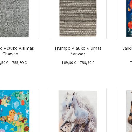
o Plauko Kilimas
Trumpo Plauko Kilimas
Vaik
Chawan
Sanwer
Price
Price
9,90
€
–
799,90
€
169,90
€
–
799,90
€
range:
range:
169,90 €
169,90 €
through
through
799,90 €
799,90 €