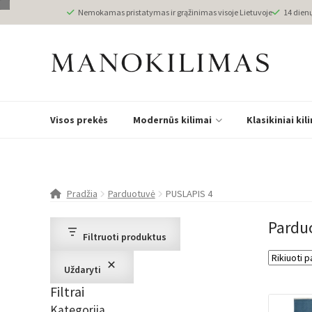
Nemokamas pristatymas ir grąžinimas visoje Lietuvoje
14 dien
Visos prekės
Modernūs kilimai
Klasikiniai kil
Pradžia
Parduotuvė
PUSLAPIS 4
Pardu
Filtruoti produktus
Uždaryti
Filtrai
Kategorija