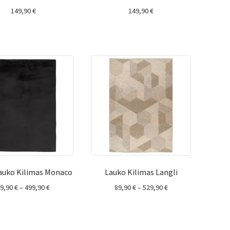
149,90
€
149,90
€
lauko Kilimas Monaco
Lauko Kilimas Langli
Price
Price
99,90
€
–
499,90
€
89,90
€
–
529,90
€
range:
range:
99,90 €
89,90 €
through
through