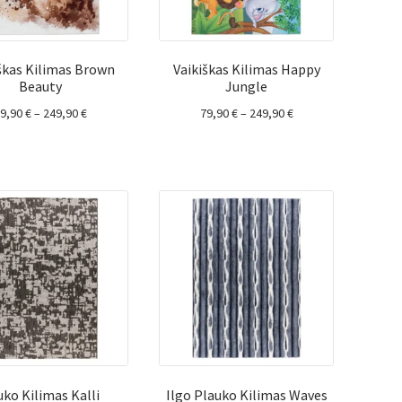
škas Kilimas Brown
Vaikiškas Kilimas Happy
Beauty
Jungle
Price
Price
79,90
€
–
249,90
€
79,90
€
–
249,90
€
range:
range:
79,90 €
79,90 €
through
through
249,90 €
249,90 €
uko Kilimas Kalli
Ilgo Plauko Kilimas Waves