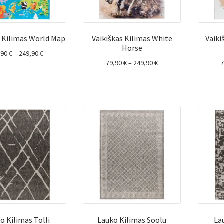
s Kilimas World Map
Vaikiškas Kilimas White
Vaiki
Horse
Price
,90
€
–
249,90
€
Price
79,90
€
–
249,90
€
range:
range:
79,90 €
79,90 €
through
through
249,90 €
249,90 €
o Kilimas Tolli
Lauko Kilimas Soolu
La