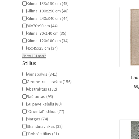
Kilimai 133x190 cm
(
49
)
Kilimai 190x290 cm
(
48
)
Kilimai 240x340 cm
(
44
)
80x70x90 cm
(
44
)
Kilimai 70x140 cm
(
35
)
Kilimai 120x180 cm
(
34
)
45x45x25 cm
(
34
)
Show 101 more
Stilius
Stilius
Vienspalvis
(
341
)
Lau
Geometriniai raštai
(
156
)
89
Abstraktus
(
132
)
Raštuotas
(
95
)
Su paveikslėliu
(
80
)
"Oriental" stilius
(
77
)
Margas
(
74
)
Skandinaviškas
(
32
)
"Boho" stilius
(
31
)