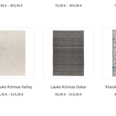
Price
Price
,90
€
–
459,90
€
79,90
€
–
459,90
€
range:
range:
79,90 €
79,90 €
through
through
459,90 €
459,90 €
auko Kilimas Valley
Lauko Kilimas Dakar
Klasik
Price
Price
9,90
€
–
519,90
€
99,90
€
–
519,90
€
range:
range:
109,90 €
99,90 €
through
through