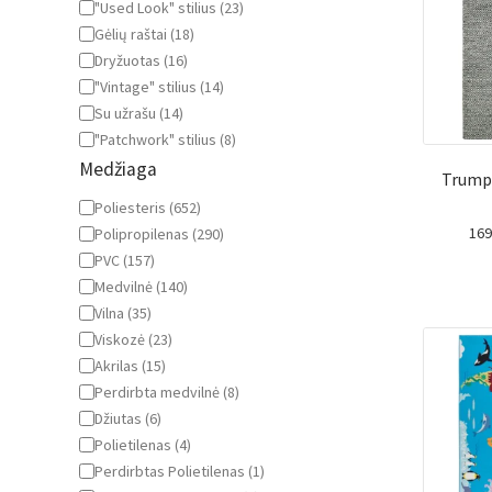
"Used Look" stilius
(
23
)
Gėlių raštai
(
18
)
Dryžuotas
(
16
)
"Vintage" stilius
(
14
)
Su užrašu
(
14
)
"Patchwork" stilius
(
8
)
Medžiaga
Trump
Medžiaga
Poliesteris
(
652
)
16
Polipropilenas
(
290
)
PVC
(
157
)
Medvilnė
(
140
)
Vilna
(
35
)
Viskozė
(
23
)
Akrilas
(
15
)
Perdirbta medvilnė
(
8
)
Džiutas
(
6
)
Polietilenas
(
4
)
Perdirbtas Polietilenas
(
1
)