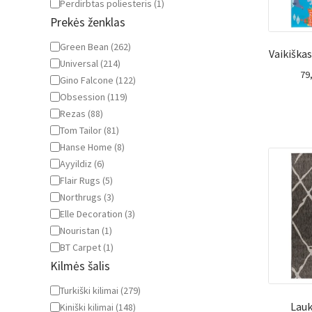
Perdirbtas poliesteris
(
1
)
Prekės ženklas
Prekės
Green Bean
(
262
)
Vaikiška
ženklas
Universal
(
214
)
79
Gino Falcone
(
122
)
Obsession
(
119
)
Rezas
(
88
)
Tom Tailor
(
81
)
Hanse Home
(
8
)
Ayyildiz
(
6
)
Flair Rugs
(
5
)
Northrugs
(
3
)
Elle Decoration
(
3
)
Nouristan
(
1
)
BT Carpet
(
1
)
Kilmės šalis
Kilmės
Turkiški kilimai
(
279
)
šalis
Lauk
Kiniški kilimai
(
148
)