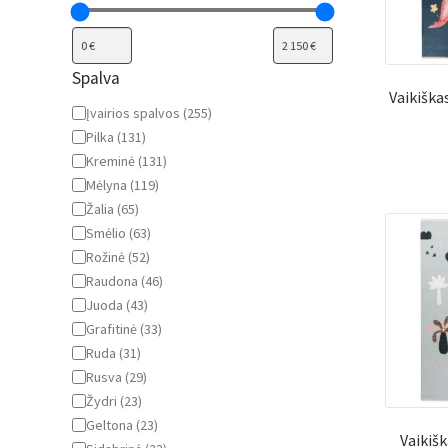
Spalva
Vaikiška
Spalva
Įvairios spalvos
(
255
)
Pilka
(
131
)
Kreminė
(
131
)
Mėlyna
(
119
)
Žalia
(
65
)
Smėlio
(
63
)
Rožinė
(
52
)
Raudona
(
46
)
Juoda
(
43
)
Grafitinė
(
33
)
Ruda
(
31
)
Rusva
(
29
)
Žydri
(
23
)
Geltona
(
23
)
Vaikišk