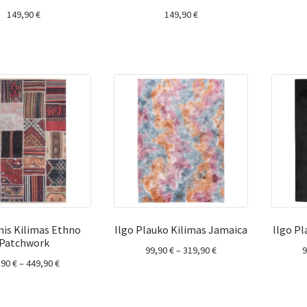
149,90
€
149,90
€
inis Kilimas Ethno
Ilgo Plauko Kilimas Jamaica
Ilgo P
Patchwork
Price
99,90
€
–
319,90
€
Price
,90
€
–
449,90
€
range:
range:
99,90 €
99,90 €
through