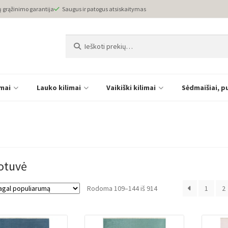
ų grąžinimo garantija
Saugus ir patogus atsiskaitymas
Ieškoti:
Ieškoti
imai
Lauko kilimai
Vaikiški kilimai
Sėdmaišiai, p
otuvė
Rūšiuojama
Rodoma 109–144 iš 914
1
2
pagal
populiarumą