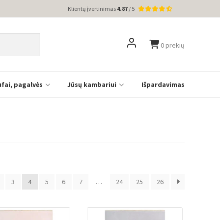
Klientų įvertinimas
4.87
/ 5
0 prekių
ufai, pagalvės
Jūsų kambariui
Išpardavimas
3
4
5
6
7
…
24
25
26