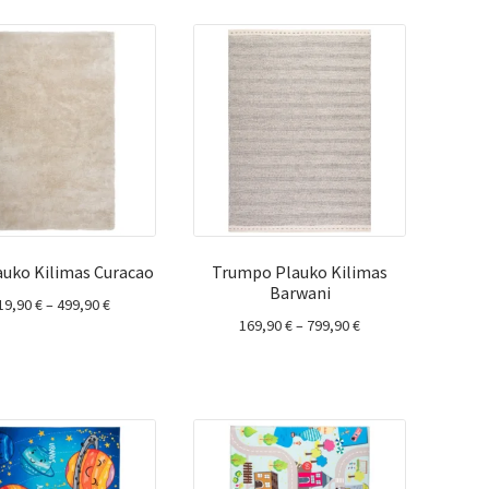
499,90 €
529,90 €
auko Kilimas Curacao
Trumpo Plauko Kilimas
Barwani
Price
19,90
€
–
499,90
€
Price
169,90
€
–
799,90
€
range:
range:
119,90 €
169,90 €
through
through
499,90 €
799,90 €