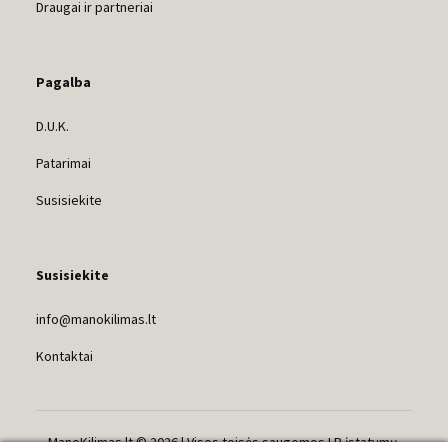
Draugai ir partneriai
Pagalba
D.U.K.
Patarimai
Susisiekite
Susisiekite
info@manokilimas.lt
Kontaktai
ManoKilimas.lt © 2026 | Visos teisės saugomos LR įstatymų.