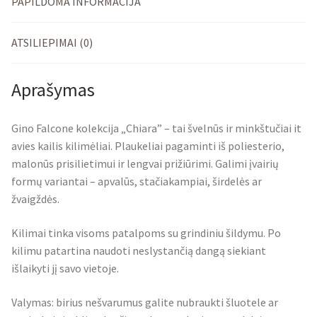
PAPILDOMA INFORMACIJA
ATSILIEPIMAI (0)
Aprašymas
Gino Falcone kolekcija „Chiara” – tai švelnūs ir minkštučiai it
avies kailis kilimėliai. Plaukeliai pagaminti iš poliesterio,
malonūs prisilietimui ir lengvai prižiūrimi. Galimi įvairių
formų variantai – apvalūs, stačiakampiai, širdelės ar
žvaigždės.
Kilimai tinka visoms patalpoms su grindiniu šildymu. Po
kilimu patartina naudoti neslystančią dangą siekiant
išlaikyti jį savo vietoje.
Valymas: birius nešvarumus galite nubraukti šluotele ar