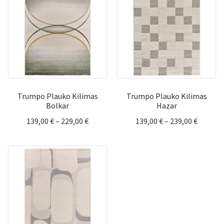
Trumpo Plauko Kilimas
Trumpo Plauko Kilimas
Bolkar
Hazar
Price
Price
139,00
€
–
229,00
€
139,00
€
–
239,00
€
range:
range:
139,00 €
139,00 
through
throug
229,00 €
239,00 