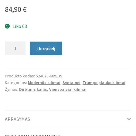
84,90
€
Liko 63
produkto
Į krepšelį
kiekis:
Trumpo
Plauko
Kilimas
Produkto kodas:
524078-60x135
Kategorijos:
Modernūs kilimai
,
Svetainei
,
Trumpo plauko kilimai
Knapp
Žymos:
Dirbtinis kailis
,
Vienspalviai kilimai
APRAŠYMAS