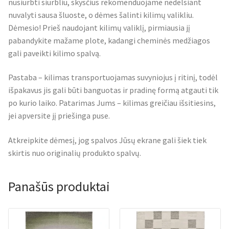
nusiurbti siurbliu, skysčius rekomenduojame nedelsiant
nuvalyti sausa šluoste, o dėmes šalinti kilimų valikliu.
Dėmesio! Prieš naudojant kilimų valiklį, pirmiausia jį
pabandykite mažame plote, kadangi cheminės medžiagos
gali paveikti kilimo spalvą.
Pastaba – kilimas transportuojamas suvyniojus į ritinį, todėl
išpakavus jis gali būti banguotas ir pradinę formą atgauti tik
po kurio laiko. Patarimas Jums – kilimas greičiau išsitiesins,
jei apversite jį priešinga puse.
Atkreipkite dėmesį, jog spalvos Jūsų ekrane gali šiek tiek
skirtis nuo originalių produkto spalvų.
Panašūs produktai