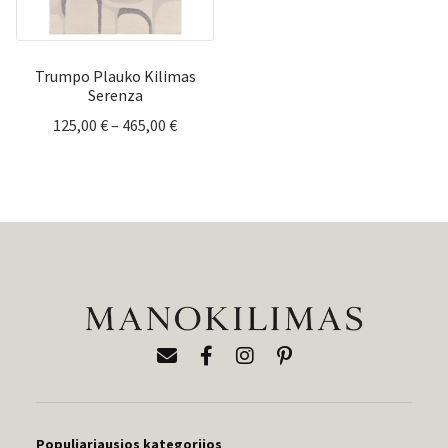
Trumpo Plauko Kilimas
Serenza
Price
125,00
€
–
465,00
€
range:
125,00 €
through
465,00 €
Populiariausios kategorijos