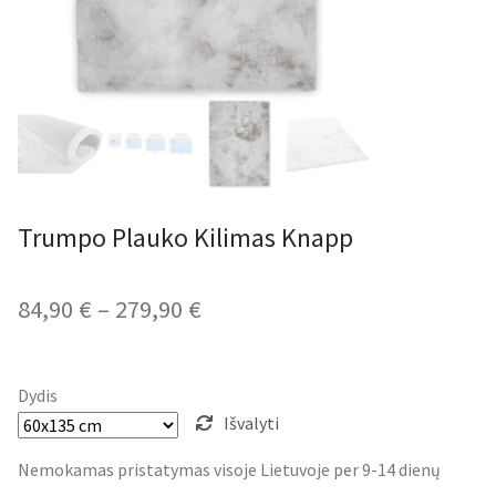
Trumpo Plauko Kilimas Knapp
Price
84,90
€
–
279,90
€
range:
84,90 €
Dydis
through
Išvalyti
279,90 €
Nemokamas pristatymas visoje Lietuvoje per 9-14 dienų