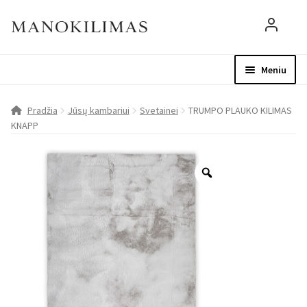
Meniu
Visos prekės
Parduotuvė
Mo
Pradžia
Jūsų kambariui
Svetainei
TRUMPO PLAUKO KILIMAS
KNAPP
D.U.K.
Patarimai
Apie mus
Paskyra