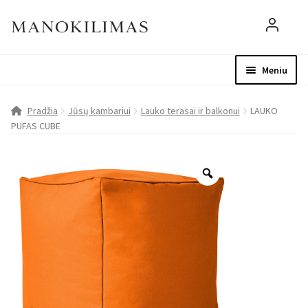
Meniu
Visos prekės
Parduotuvė
Mo
Pradžia
Jūsų kambariui
Lauko terasai ir balkonui
LAUKO
PUFAS CUBE
D.U.K.
Patarimai
Apie mus
Paskyra