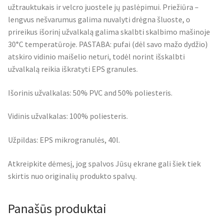
užtrauktukais ir velcro juostele jų paslėpimui. Priežiūra –
lengvus nešvarumus galima nuvalyti drėgna šluoste, o
prireikus išorinį užvalkalą galima skalbti skalbimo mašinoje
30°C temperatūroje. PASTABA: pufai (dėl savo mažo dydžio)
atskiro vidinio maišelio neturi, todėl norint išskalbti
užvalkalą reikia iškratyti EPS granules.
Išorinis užvalkalas: 50% PVC and 50% poliesteris.
Vidinis užvalkalas: 100% poliesteris.
Užpildas: EPS mikrogranulės, 40l.
Atkreipkite dėmesį, jog spalvos Jūsų ekrane gali šiek tiek
skirtis nuo originalių produkto spalvų.
Panašūs produktai