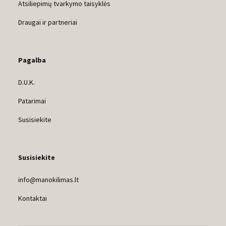
Atsiliepimų tvarkymo taisyklės
Draugai ir partneriai
Pagalba
D.U.K.
Patarimai
Susisiekite
Susisiekite
info@manokilimas.lt
Kontaktai