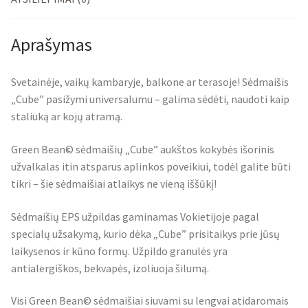
Aprašymas
Svetainėje, vaikų kambaryje, balkone ar terasoje! Sėdmaišis
„Cube” pasižymi universalumu – galima sėdėti, naudoti kaip
staliuką ar kojų atramą.
Green Bean© sėdmaišių „Cube” aukštos kokybės išorinis
užvalkalas itin atsparus aplinkos poveikiui, todėl galite būti
tikri – šie sėdmaišiai atlaikys ne vieną iššūkį!
Sėdmaišių EPS užpildas gaminamas Vokietijoje pagal
specialų užsakymą, kurio dėka „Cube” prisitaikys prie jūsų
laikysenos ir kūno formų. Užpildo granulės yra
antialergiškos, bekvapės, izoliuoja šilumą.
Visi Green Bean© sėdmaišiai siuvami su lengvai atidaromais