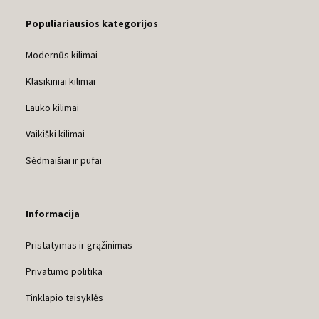
Populiariausios kategorijos
Modernūs kilimai
Klasikiniai kilimai
Lauko kilimai
Vaikiški kilimai
Sėdmaišiai ir pufai
Informacija
Pristatymas ir grąžinimas
Privatumo politika
Tinklapio taisyklės