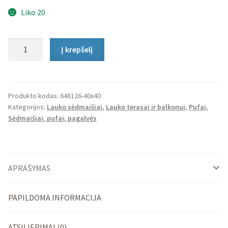
Liko 20
produkto
Į krepšelį
kiekis:
Lauko
Pufas
Cube
Produkto kodas:
648126-40x40
Kategorijos:
Lauko sėdmaišiai
,
Lauko terasai ir balkonui
,
Pufai
,
Sėdmaišiai, pufai, pagalvės
APRAŠYMAS
PAPILDOMA INFORMACIJA
ATSILIEPIMAI (0)