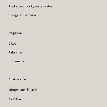
Atsiliepimų tvarkymo taisyklės
Draugai ir partneriai
Pagalba
D.U.K.
Patarimai
Susisiekite
Susisiekite
info@manokilimas.lt
Kontaktai