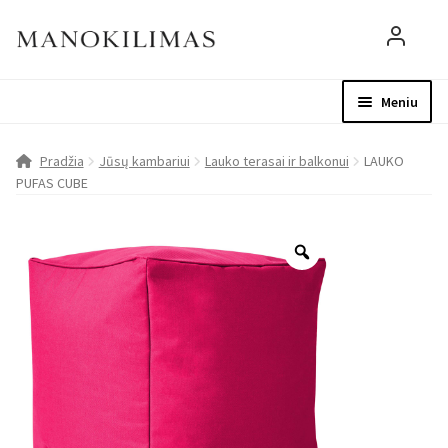
Meniu
Visos prekės
Parduotuvė
Mo
Pradžia
Jūsų kambariui
Lauko terasai ir balkonui
LAUKO
PUFAS CUBE
D.U.K.
Patarimai
Apie mus
Paskyra