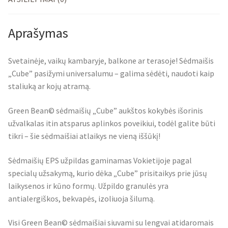
Aprašymas
Svetainėje, vaikų kambaryje, balkone ar terasoje! Sėdmaišis
„Cube” pasižymi universalumu – galima sėdėti, naudoti kaip
staliuką ar kojų atramą.
Green Bean© sėdmaišių „Cube” aukštos kokybės išorinis
užvalkalas itin atsparus aplinkos poveikiui, todėl galite būti
tikri – šie sėdmaišiai atlaikys ne vieną iššūkį!
Sėdmaišių EPS užpildas gaminamas Vokietijoje pagal
specialų užsakymą, kurio dėka „Cube” prisitaikys prie jūsų
laikysenos ir kūno formų. Užpildo granulės yra
antialergiškos, bekvapės, izoliuoja šilumą.
Visi Green Bean© sėdmaišiai siuvami su lengvai atidaromais