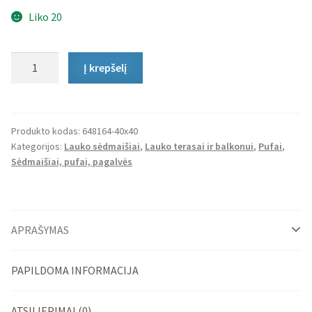
Liko 20
produkto
Į krepšelį
kiekis:
Lauko
Pufas
Cube
Produkto kodas:
648164-40x40
Kategorijos:
Lauko sėdmaišiai
,
Lauko terasai ir balkonui
,
Pufai
,
Sėdmaišiai, pufai, pagalvės
APRAŠYMAS
PAPILDOMA INFORMACIJA
ATSILIEPIMAI (0)