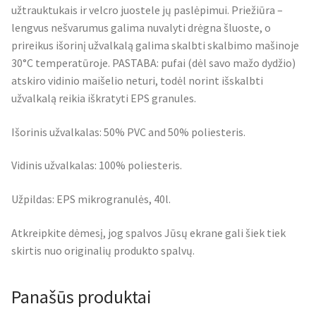
užtrauktukais ir velcro juostele jų paslėpimui. Priežiūra –
lengvus nešvarumus galima nuvalyti drėgna šluoste, o
prireikus išorinį užvalkalą galima skalbti skalbimo mašinoje
30°C temperatūroje. PASTABA: pufai (dėl savo mažo dydžio)
atskiro vidinio maišelio neturi, todėl norint išskalbti
užvalkalą reikia iškratyti EPS granules.
Išorinis užvalkalas: 50% PVC and 50% poliesteris.
Vidinis užvalkalas: 100% poliesteris.
Užpildas: EPS mikrogranulės, 40l.
Atkreipkite dėmesį, jog spalvos Jūsų ekrane gali šiek tiek
skirtis nuo originalių produkto spalvų.
Panašūs produktai