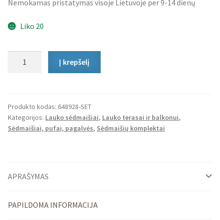
Nemokamas pristatymas visoje Lietuvoje per 9-14 dienų
Liko 20
produkto
Į krepšelį
kiekis:
Lauko
Sėdmaišių
Komplektas
Produkto kodas:
648928-SET
Kategorijos:
Lauko sėdmaišiai
,
Lauko terasai ir balkonui
,
Cozy
Sėdmaišiai, pufai, pagalvės
,
Sėdmaišių komplektai
ir
Cube
APRAŠYMAS
PAPILDOMA INFORMACIJA