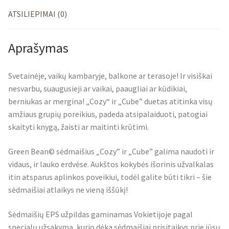
ATSILIEPIMAI (0)
Aprašymas
Svetainėje, vaikų kambaryje, balkone ar terasoje! Ir visiškai
nesvarbu, suaugusieji ar vaikai, paaugliai ar kūdikiai,
berniukas ar mergina! „Cozy“ ir „Cube” duetas atitinka visų
amžiaus grupių poreikius, padeda atsipalaiduoti, patogiai
skaityti knygą, žaisti ar maitinti krūtimi.
Green Bean© sėdmaišius „Cozy” ir „Cube” galima naudoti ir
vidaus, ir lauko erdvėse. Aukštos kokybės išorinis užvalkalas
itin atsparus aplinkos poveikiui, todėl galite būti tikri – šie
sėdmaišiai atlaikys ne vieną iššūkį!
Sėdmaišių EPS užpildas gaminamas Vokietijoje pagal
specialų užsakymą, kurio dėka sėdmaišiai prisitaikys prie jūsų