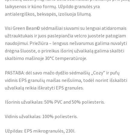
laikysenos ir kūno formų. Užpildo granulės yra
antialergiškos, bekvapės, izoliuoja šilumą.
Visi Green Bean© sėdmaišiai siuvami su lengvai atidaromais
užtrauktukais ir juos paslepiančia velcro juostele patogiam
naudojimui. Priežiūra – lengvus nešvarumus galima nuvalyti
drėgna šluoste, o prireikus išorinį užvalkalą galima skalbti
skalbimo mašinoje 30°C temperatūroje.
PASTABA: dėl savo mažo dydžio sėdmaišių „Cozy” ir pufų
vidinis EPS granulių maišas neišsiima, todėl norint išskalbti
užvalkalą reikia iškratyti EPS granules.
Išorinis užvalkalas: 50% PVC and 50% poliesteris.
Vidinis užvalkalas: 100% poliesteris.
Užpildas: EPS mikrogranulės, 230l.