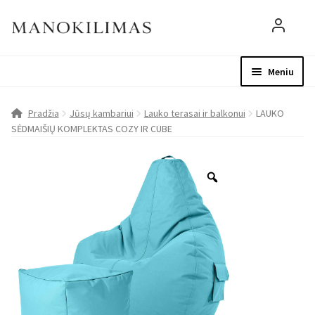
Meniu
Visos prekės
Parduotuvė
Mo
Pradžia
Jūsų kambariui
Lauko terasai ir balkonui
LAUKO
SĖDMAIŠIŲ KOMPLEKTAS COZY IR CUBE
D.U.K.
Patarimai
Apie mus
Paskyra