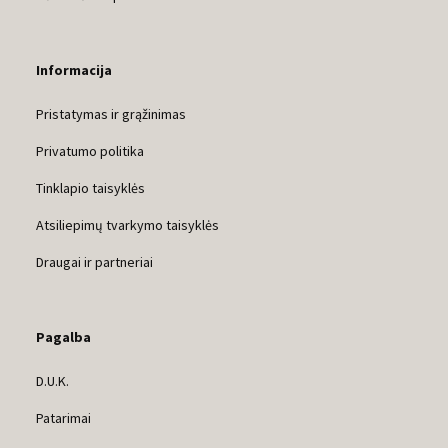
Informacija
Pristatymas ir grąžinimas
Privatumo politika
Tinklapio taisyklės
Atsiliepimų tvarkymo taisyklės
Draugai ir partneriai
Pagalba
D.U.K.
Patarimai