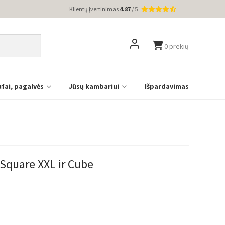
Klientų įvertinimas
4.87
/ 5
0 prekių
ufai, pagalvės
Jūsų kambariui
Išpardavimas
Square XXL ir Cube