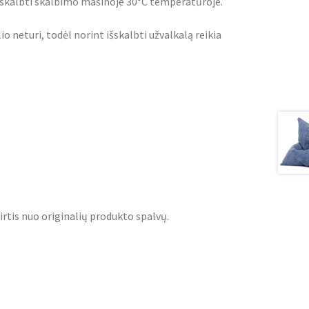
ma skalbti skalbimo mašinoje 30°C temperatūroje.
o neturi, todėl norint išskalbti užvalkalą reikia
irtis nuo originalių produkto spalvų.