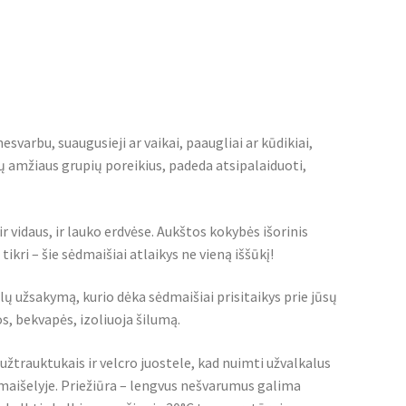
esvarbu, suaugusieji ar vaikai, paaugliai ar kūdikiai,
ų amžiaus grupių poreikius, padeda atsipalaiduoti,
 vidaus, ir lauko erdvėse. Aukštos kokybės išorinis
tikri – šie sėdmaišiai atlaikys ne vieną iššūkį!
ų užsakymą, kurio dėka sėdmaišiai prisitaikys prie jūsų
s, bekvapės, izoliuoja šilumą.
žtrauktukais ir velcro juostele, kad nuimti užvalkalus
 maišelyje. Priežiūra – lengvus nešvarumus galima