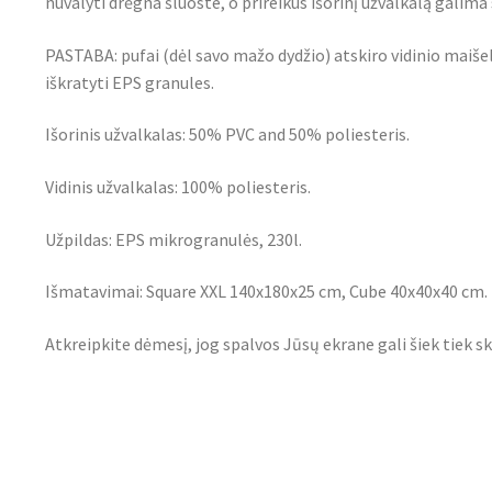
nuvalyti drėgna šluoste, o prireikus išorinį užvalkalą gali
PASTABA: pufai (dėl savo mažo dydžio) atskiro vidinio maišeli
iškratyti EPS granules.
Išorinis užvalkalas: 50% PVC and 50% poliesteris.
Vidinis užvalkalas: 100% poliesteris.
Užpildas: EPS mikrogranulės, 230l.
Išmatavimai: Square XXL 140x180x25 cm, Cube 40x40x40 cm.
Atkreipkite dėmesį, jog spalvos Jūsų ekrane gali šiek tiek sk