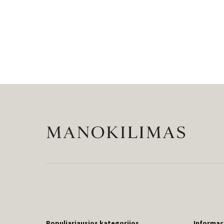
Populiariausios kategorijos
Informac