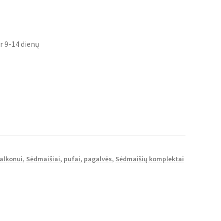
r 9-14 dienų
balkonui
,
Sėdmaišiai, pufai, pagalvės
,
Sėdmaišių komplektai