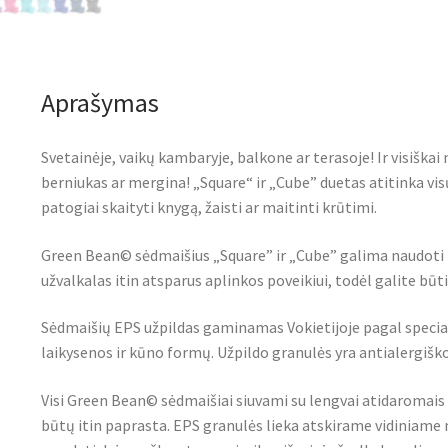
Aprašymas
Svetainėje, vaikų kambaryje, balkone ar terasoje! Ir visiškai n
berniukas ar mergina! „Square“ ir „Cube” duetas atitinka vis
patogiai skaityti knygą, žaisti ar maitinti krūtimi.
Green Bean© sėdmaišius „Square” ir „Cube” galima naudoti ir
užvalkalas itin atsparus aplinkos poveikiui, todėl galite būti 
Sėdmaišių EPS užpildas gaminamas Vokietijoje pagal special
laikysenos ir kūno formų. Užpildo granulės yra antialergiško
Visi Green Bean© sėdmaišiai siuvami su lengvai atidaromais u
būtų itin paprasta. EPS granulės lieka atskirame vidiniame