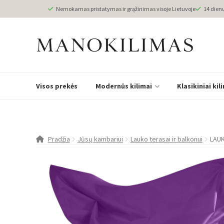
Nemokamas pristatymas ir grąžinimas visoje Lietuvoje
14 dien
Visos prekės
Modernūs kilimai
Klasikiniai kil
Pradžia
Jūsų kambariui
Lauko terasai ir balkonui
LAUK