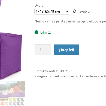
Dydis
Išvalyti
Nemokamas pristatymas visoje Lietuvoje pe
Liko 20
produkto
Į krepšelį
kiekis:
Lauko
Sėdmaišių
Komplektas
Produkto kodas:
649925-SET
Kategorijos:
Lauko sėdmaišiai
,
Lauko terasai ir 
Square
XXL
ir
Cube