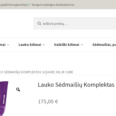
ų grąžinimo garantija
Saugus ir patogus atsiskaitymas
Ieškoti:
Ieškoti
imai
Lauko kilimai
Vaikiški kilimai
Sėdmaišiai, p
O SĖDMAIŠIŲ KOMPLEKTAS SQUARE XXL IR CUBE
Lauko Sėdmaišių Komplektas 
175,00
€