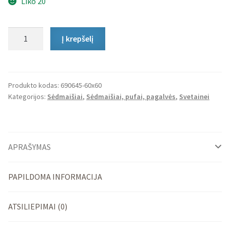
Liko 20
produkto
Į krepšelį
kiekis:
Sėdmaišis
Drop
Produkto kodas:
690645-60x60
Kategorijos:
Sėdmaišiai
,
Sėdmaišiai, pufai, pagalvės
,
Svetainei
APRAŠYMAS
PAPILDOMA INFORMACIJA
ATSILIEPIMAI (0)