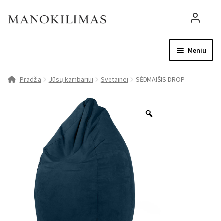
Meniu
Visos prekės
Parduotuvė
Mo
Pradžia
Jūsų kambariui
Svetainei
SĖDMAIŠIS DROP
D.U.K.
Patarimai
Apie mus
Paskyra