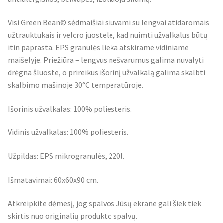
Visi Green Bean© sėdmaišiai siuvami su lengvai atidaromais
užtrauktukais ir velcro juostele, kad nuimti užvalkalus būtų
itin paprasta. EPS granulės lieka atskirame vidiniame
maišelyje. Priežiūra – lengvus nešvarumus galima nuvalyti
drėgna šluoste, o prireikus išorinį užvalkalą galima skalbti
skalbimo mašinoje 30°C temperatūroje.
Išorinis užvalkalas: 100% poliesteris.
Vidinis užvalkalas: 100% poliesteris.
Užpildas: EPS mikrogranulės, 220l.
Išmatavimai: 60x60x90 cm.
Atkreipkite dėmesį, jog spalvos Jūsų ekrane gali šiek tiek
skirtis nuo originalių produkto spalvų.