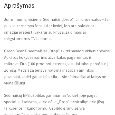
Aprašymas
Jums, mums, visiems! Sėdmaišis „Drop” itin universalus – tai
puiki alternatyva foteliui ar kėdei, leis atsipalaiduoti,
smagiai praleisti vakarus su knyga, žaidimais ar
mėgstamomis TV laidomis.
Green Bean© sėdmaišiai „Drop” skirti naudoti vidaus erdvėse.
Aukštos kokybės išorinis užvalkalas pagamintas iš
mikroveliūro (100 proc. poliesteris), vizuliai labai panašaus į
zomšą. Medžiaga lengvai valoma ir atspari aplinkos
poveikiui, todėl galite būti tikri – šie sėdmaišiai atlaikys ne
vieną iššūkį!
Sėdmaišių EPS užpildas gaminamas Vokietijoje pagal
specialų užsakymą, kurio dėka „Drop” prisitaikys prie jūsų
laikysenos ir kūno formų. Užpildo granulės yra
antialergiškos, bekvapės, izoliuoja šilumą.