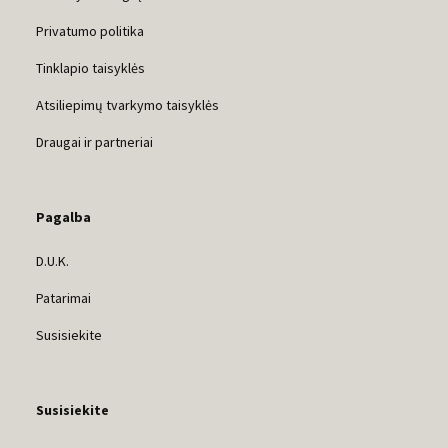
Privatumo politika
Tinklapio taisyklės
Atsiliepimų tvarkymo taisyklės
Draugai ir partneriai
Pagalba
D.U.K.
Patarimai
Susisiekite
Susisiekite