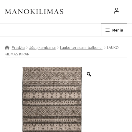
Meniu
Visos prekės
Parduotuvė
Mo
Pradžia
Jūsų kambariui
Lauko terasai ir balkonui
LAUKO
KILIMAS KIRAN
D.U.K.
Patarimai
Apie mus
Paskyra