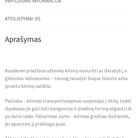
PAPILDOMA INFORMACIJA
ATSILIEPIMAI (0)
Aprašymas
Kasdienei priežiūrai užtenka kilimą nusiurbti ar iškratyti, o
gilesnius nešvarumus – tiesiog nuvalyti šlapia šluoste arba
įprastu kilimų valikliu.
Pastaba – kilimas transportuojamas suvyniojus į ritinį, todėl
išpakavus jis gali būti banguotas ir pradinę formą atgauti tik
po kurio laiko. Patarimas Jums – kilimas greičiau išsitiesins,
jei apversite jį priešinga puse.