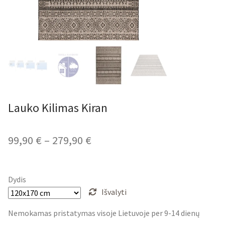
Lauko Kilimas Kiran
Price
99,90
€
–
279,90
€
range:
99,90 €
Dydis
through
Išvalyti
279,90 €
Nemokamas pristatymas visoje Lietuvoje per 9-14 dienų