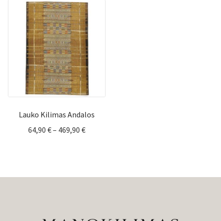
119,90 €.
59,00 €.
throug
295,00 
Lauko Kilimas Andalos
Price
64,90
€
–
469,90
€
range:
64,90 €
through
469,90 €