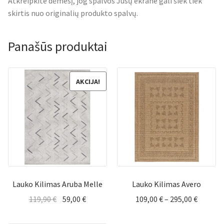
Atkreipkite dėmesį, jog spalvos Jūsų ekrane gali šiek tiek
skirtis nuo originalių produkto spalvų.
Panašūs produktai
AKCIJA!
Lauko Kilimas Aruba Melle
Lauko Kilimas Avero
Original
Current
Price
119,90
€
59,00
€
109,00
€
–
295,00
€
price
price
range:
was:
is:
109,00 