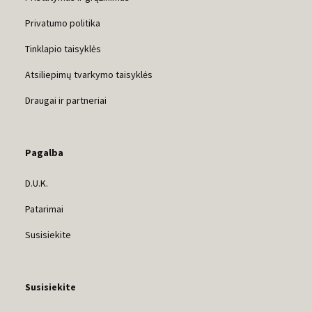
Privatumo politika
Tinklapio taisyklės
Atsiliepimų tvarkymo taisyklės
Draugai ir partneriai
Pagalba
D.U.K.
Patarimai
Susisiekite
Susisiekite