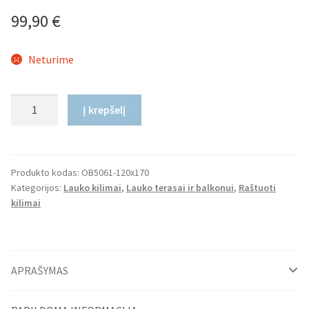
99,90
€
Neturime
produkto
Į krepšelį
kiekis:
Lauko
Kilimas
Kiran
Produkto kodas:
OB5061-120x170
Kategorijos:
Lauko kilimai
,
Lauko terasai ir balkonui
,
Raštuoti
kilimai
APRAŠYMAS