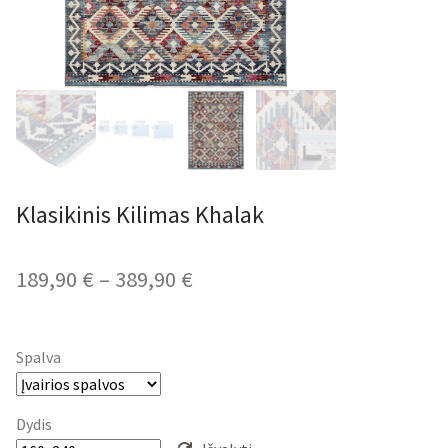
Klasikinis Kilimas Khalak
Price
189,90
€
–
389,90
€
range:
189,90 €
Spalva
through
389,90 €
Dydis