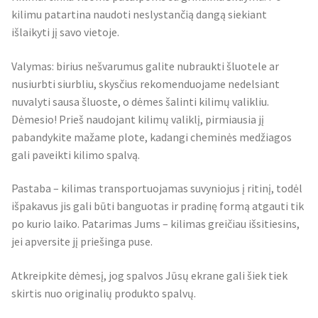
kilimu patartina naudoti neslystančią dangą siekiant
išlaikyti jį savo vietoje.
Valymas: birius nešvarumus galite nubraukti šluotele ar
nusiurbti siurbliu, skysčius rekomenduojame nedelsiant
nuvalyti sausa šluoste, o dėmes šalinti kilimų valikliu.
Dėmesio! Prieš naudojant kilimų valiklį, pirmiausia jį
pabandykite mažame plote, kadangi cheminės medžiagos
gali paveikti kilimo spalvą.
Pastaba – kilimas transportuojamas suvyniojus į ritinį, todėl
išpakavus jis gali būti banguotas ir pradinę formą atgauti tik
po kurio laiko. Patarimas Jums – kilimas greičiau išsitiesins,
jei apversite jį priešinga puse.
Atkreipkite dėmesį, jog spalvos Jūsų ekrane gali šiek tiek
skirtis nuo originalių produkto spalvų.