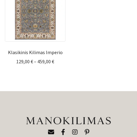
Klasikinis Kilimas Imperio
Price
129,00
€
–
459,00
€
range:
129,00 €
through
459,00 €