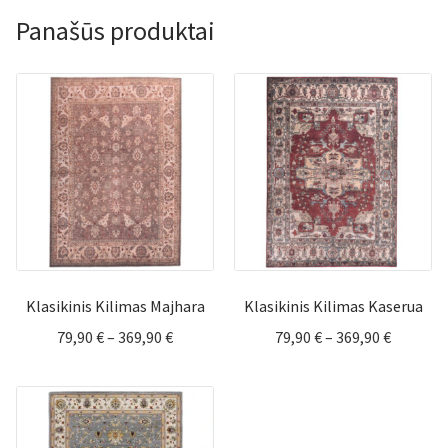
Panašūs produktai
Klasikinis Kilimas Majhara
Klasikinis Kilimas Kaserua
Price
Price
79,90
€
–
369,90
€
79,90
€
–
369,90
€
range:
range:
79,90 €
79,90 €
through
through
369,90 €
369,90 €