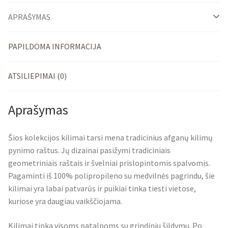
APRAŠYMAS
PAPILDOMA INFORMACIJA
ATSILIEPIMAI (0)
Aprašymas
Šios kolekcijos kilimai tarsi mena tradicinius afganų kilimų
pynimo raštus. Jų dizainai pasižymi tradiciniais
geometriniais raštais ir švelniai prislopintomis spalvomis.
Pagaminti iš 100% polipropileno su medvilnės pagrindu, šie
kilimai yra labai patvarūs ir puikiai tinka tiesti vietose,
kuriose yra daugiau vaikščiojama.
Kilimai tinka visoms patalpoms su grindiniu šildymu. Po