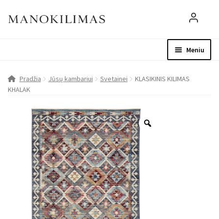
Meniu
Visos prekės
Parduotuvė
Mo
Pradžia
Jūsų kambariui
Svetainei
KLASIKINIS KILIMAS
KHALAK
D.U.K.
Patarimai
Apie mus
Paskyra