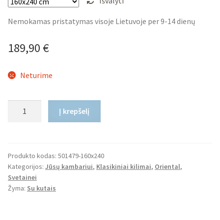
Išvalyti
Nemokamas pristatymas visoje Lietuvoje per 9-14 dienų
189,90
€
Neturime
produkto
Į krepšelį
kiekis:
Klasikinis
Kilimas
Khalak
Produkto kodas:
501479-160x240
Kategorijos:
Jūsų kambariui
,
Klasikiniai kilimai
,
Oriental
,
Svetainei
Žyma:
Su kutais