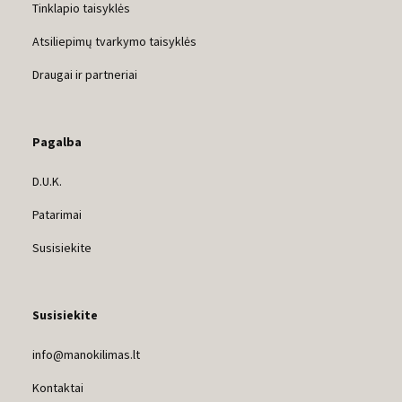
Tinklapio taisyklės
Atsiliepimų tvarkymo taisyklės
Draugai ir partneriai
Pagalba
D.U.K.
Patarimai
Susisiekite
Susisiekite
info@manokilimas.lt
Kontaktai