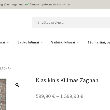
ų grąžinimo garantija
Saugus ir patogus atsiskaitymas
Ieškoti:
Ieškoti
imai
Lauko kilimai
Vaikiški kilimai
Sėdmaišiai, p
S ZAGHAN
Klasikinis Kilimas Zaghan
Price
599,90
€
–
1 599,90
€
range: