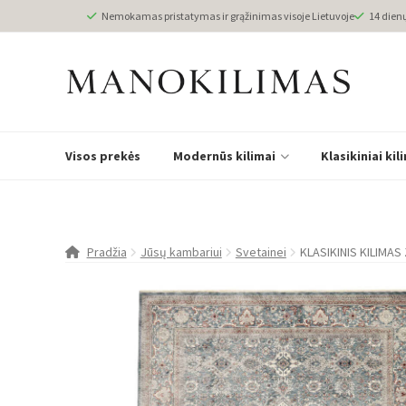
Nemokamas pristatymas ir grąžinimas visoje Lietuvoje
14 dien
Visos prekės
Modernūs kilimai
Klasikiniai kil
Pradžia
Jūsų kambariui
Svetainei
KLASIKINIS KILIMA