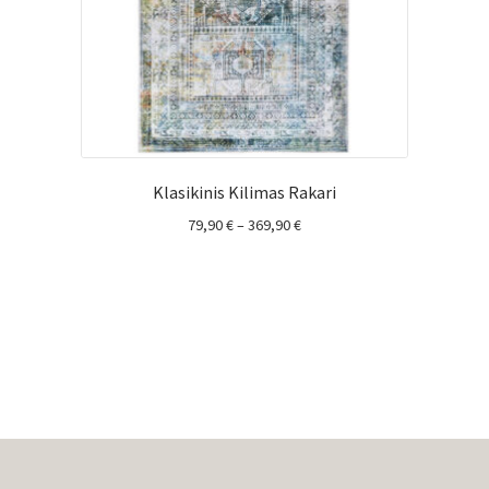
Klasikinis Kilimas Rakari
Price
79,90
€
–
369,90
€
range:
79,90 €
through
369,90 €