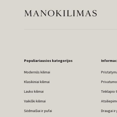
Populiariausios kategorijos
Informac
Modernūs kilimai
Pristatyma
Klasikiniai kilimai
Privatumo 
Lauko kilimai
Tinklapio 
Vaikiški kilimai
Atsiliepim
Sėdmaišiai ir pufai
Draugai ir