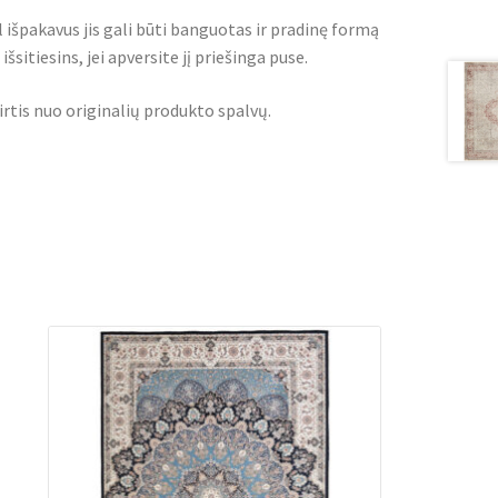
l išpakavus jis gali būti banguotas ir pradinę formą
šsitiesins, jei apversite jį priešinga puse.
irtis nuo originalių produkto spalvų.