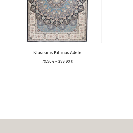
Klasikinis Kilimas Adele
Price
79,90
€
–
299,90
€
range:
79,90 €
through
299,90 €