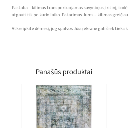
Pastaba – kilimas transportuojamas suvyniojus į ritinį, todė
atgauti tik po kurio laiko. Patarimas Jums – kilimas greičiau i
Atkreipkite dėmesį, jog spalvos Jūsų ekrane gali šiek tiek sk
Panašūs produktai