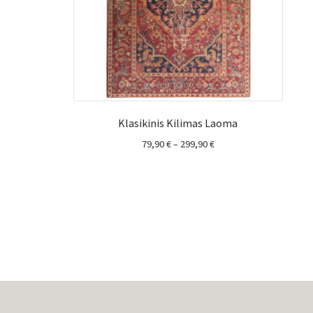
Klasikinis Kilimas Laoma
Price
79,90
€
–
299,90
€
range:
79,90 €
through
299,90 €