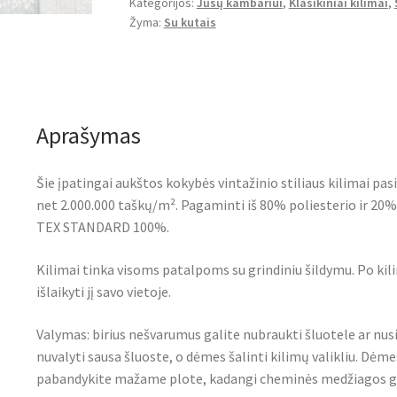
Kategorijos:
Jūsų kambariui
,
Klasikiniai kilimai
,
Žyma:
Su kutais
Aprašymas
Šie įpatingai aukštos kokybės vintažinio stiliaus kilimai p
net 2.000.000 taškų/m². Pagaminti iš 80% poliesterio ir 20%
TEX STANDARD 100%.
Kilimai tinka visoms patalpoms su grindiniu šildymu. Po kil
išlaikyti jį savo vietoje.
Valymas: birius nešvarumus galite nubraukti šluotele ar nus
nuvalyti sausa šluoste, o dėmes šalinti kilimų valikliu. Dėmes
pabandykite mažame plote, kadangi cheminės medžiagos gal