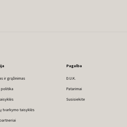
ija
Pagalba
s ir grąžinimas
D.U.K.
politika
Patarimai
taisyklės
Susisiekite
ų tvarkymo taisyklės
 partneriai