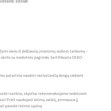
Svetainei
,
Vintage
asižymi vienu iš didžiausių įmanomų audinio tankumų –
 akrilo su medvilnės pagrindu. Sertifikuota OEKO-
imu patartina naudoti neslystančią dangą siekiant
iurbti siurbliu, skysčius rekomenduojame nedelsiant
io! Prieš naudojant kilimų valiklį, pirmiausia jį
i paveikti kilimo spalvą.