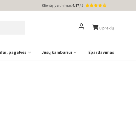
Klientų įvertinimas
4.87
/ 5
0 prekių
ufai, pagalvės
Jūsų kambariui
Išpardavimas