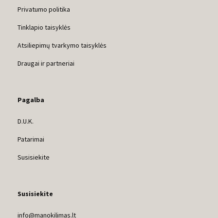
Privatumo politika
Tinklapio taisyklės
Atsiliepimų tvarkymo taisyklės
Draugai ir partneriai
Pagalba
D.U.K.
Patarimai
Susisiekite
Susisiekite
info@manokilimas.lt