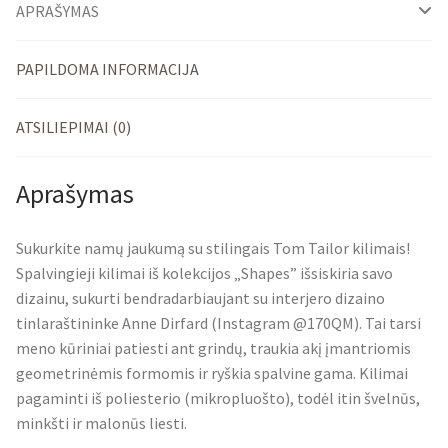
APRAŠYMAS
PAPILDOMA INFORMACIJA
ATSILIEPIMAI (0)
Aprašymas
Sukurkite namų jaukumą su stilingais Tom Tailor kilimais!
Spalvingieji kilimai iš kolekcijos „Shapes” išsiskiria savo
dizainu, sukurti bendradarbiaujant su interjero dizaino
tinlaraštininke Anne Dirfard (Instagram @170QM). Tai tarsi
meno kūriniai patiesti ant grindų, traukia akį įmantriomis
geometrinėmis formomis ir ryškia spalvine gama. Kilimai
pagaminti iš poliesterio (mikropluošto), todėl itin švelnūs,
minkšti ir malonūs liesti.