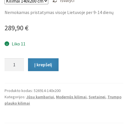
Išvalyti
Nemokamas pristatymas visoje Lietuvoje per 9-14 dienų
289,90
€
Liko 11
produkto
Į krepšelį
kiekis:
Trumpo
Plauko
Kilimas
Produkto kodas:
526914-140x200
Kategorijos:
Jūsų kambariui
,
Modernūs kilimai
,
Svetainei
,
Trumpo
Shapes
plauko kilimai
Two