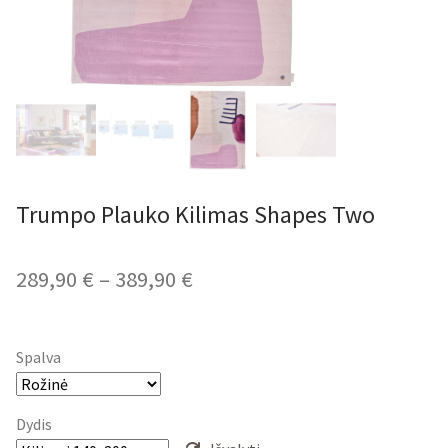
Trumpo Plauko Kilimas Shapes Two
Price
289,90
€
–
389,90
€
range:
289,90 €
Spalva
through
389,90 €
Dydis