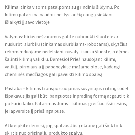
Kilimai tinka visoms patalpoms su grindiniu šildymu. Po
kilimu patartina naudoti neslystančią dangą siekiant
išlaikyti jį savo vietoje.
Valymas: birius nešvarumus galite nubraukti šluotele ar
nusiurbti siurbliu (tinkamas siurbliams-robotams), skysčius
rekomenduojame nedelsiant nuvalyti sausa šluoste, o dėmes
šalinti kilimų valikliu. Dėmesio! Prieš naudojant kilimų
valiklį, pirmiausia jį pabandykite mažame plote, kadangi
cheminės medžiagos gali paveikti kilimo spalvą.
Pastaba – kilimas transportuojamas suvyniojus į ritinį, todėl
išpakavus jis gali būti banguotas ir pradinę formą atgauti tik
po kurio laiko. Patarimas Jums – kilimas greičiau išsitiesins,
jei apversite jį priešinga puse.
Atkreipkite dėmesį, jog spalvos Jūsų ekrane gali šiek tiek
skirtis nuo originalių produkto spalvų.