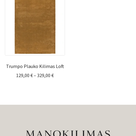
through
169,00 €
Trumpo Plauko Kilimas Loft
Price
129,00
€
–
329,00
€
range:
129,00 €
through
329,00 €