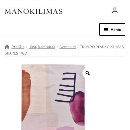
Meniu
Visos prekės
Parduotuvė
Mo
Pradžia
Jūsų kambariui
Svetainei
TRUMPO PLAUKO KILIMAS
SHAPES TWO
D.U.K.
Patarimai
Apie mus
Paskyra