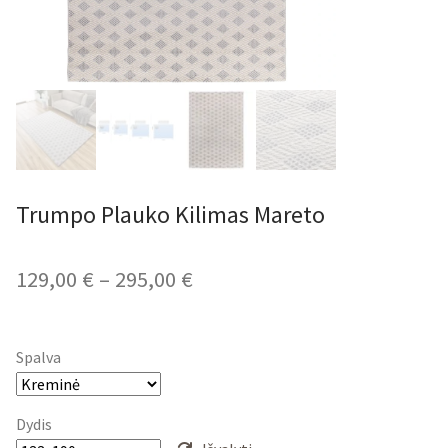
Trumpo Plauko Kilimas Mareto
Price
129,00
€
–
295,00
€
range:
129,00 €
Spalva
through
295,00 €
Dydis