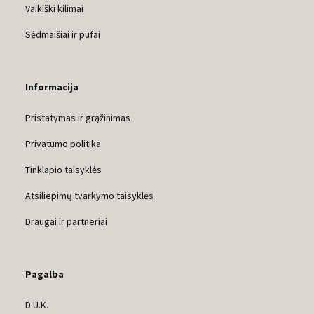
Vaikiški kilimai
Sėdmaišiai ir pufai
Informacija
Pristatymas ir grąžinimas
Privatumo politika
Tinklapio taisyklės
Atsiliepimų tvarkymo taisyklės
Draugai ir partneriai
Pagalba
D.U.K.