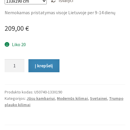
Išvalyti
Nemokamas pristatymas visoje Lietuvoje per 9-14 dienų
209,00
€
Liko 20
produkto
Į krepšelį
kiekis:
Trumpo
Plauko
Kilimas
Produkto kodas:
U50740-133X190
Kategorijos:
Jūsų kambariui
,
Modernūs kilimai
,
Svetainei
,
Trumpo
Mareto
plauko kilimai