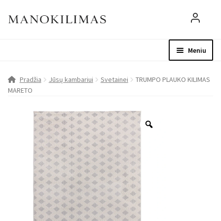
Meniu
Visos prekės
Parduotuvė
Mo
Pradžia
Jūsų kambariui
Svetainei
TRUMPO PLAUKO KILIMAS
MARETO
D.U.K.
Patarimai
Apie mus
Paskyra