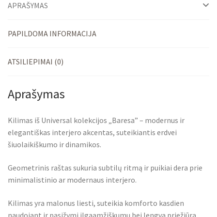
APRAŠYMAS
PAPILDOMA INFORMACIJA
ATSILIEPIMAI (0)
Aprašymas
Kilimas iš Universal kolekcijos „Baresa” – modernus ir
elegantiškas interjero akcentas, suteikiantis erdvei
šiuolaikiškumo ir dinamikos.
Geometrinis raštas sukuria subtilų ritmą ir puikiai dera prie
minimalistinio ar modernaus interjero.
Kilimas yra malonus liesti, suteikia komforto kasdien
naudojant ir pasižymi ilgaamžiškumu bei lengva priežiūra.