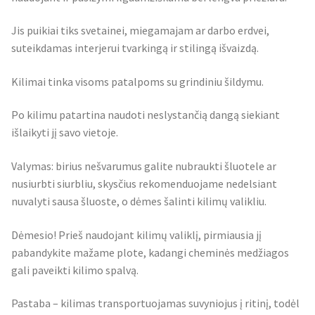
Jis puikiai tiks svetainei, miegamajam ar darbo erdvei,
suteikdamas interjerui tvarkingą ir stilingą išvaizdą.
Kilimai tinka visoms patalpoms su grindiniu šildymu.
Po kilimu patartina naudoti neslystančią dangą siekiant
išlaikyti jį savo vietoje.
Valymas: birius nešvarumus galite nubraukti šluotele ar
nusiurbti siurbliu, skysčius rekomenduojame nedelsiant
nuvalyti sausa šluoste, o dėmes šalinti kilimų valikliu.
Dėmesio! Prieš naudojant kilimų valiklį, pirmiausia jį
pabandykite mažame plote, kadangi cheminės medžiagos
gali paveikti kilimo spalvą.
Pastaba – kilimas transportuojamas suvyniojus į ritinį, todėl