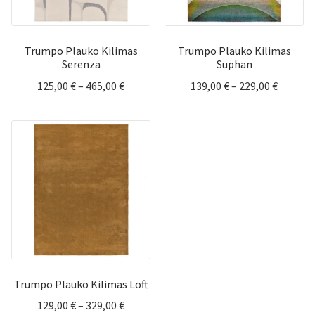
Trumpo Plauko Kilimas
Trumpo Plauko Kilimas
Serenza
Suphan
Price
Price
125,00
€
–
465,00
€
139,00
€
–
229,00
€
range:
range:
125,00 €
139,00 
through
throug
465,00 €
229,00 
Trumpo Plauko Kilimas Loft
Price
129,00
€
–
329,00
€