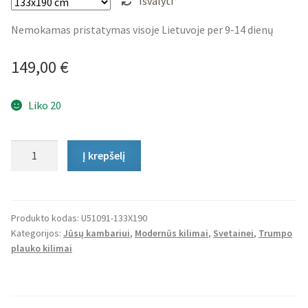
Išvalyti
Nemokamas pristatymas visoje Lietuvoje per 9-14 dienų
149,00
€
Liko 20
produkto
Į krepšelį
kiekis:
Trumpo
Plauko
Kilimas
Produkto kodas:
U51091-133X190
Kategorijos:
Jūsų kambariui
,
Modernūs kilimai
,
Svetainei
,
Trumpo
Tessia
plauko kilimai