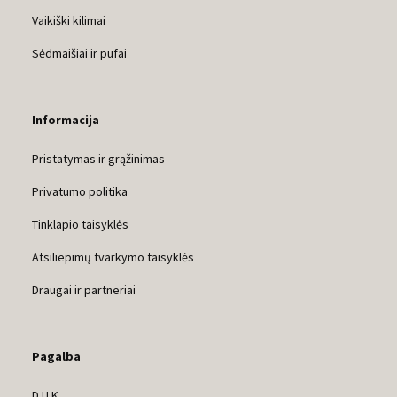
Vaikiški kilimai
Sėdmaišiai ir pufai
Informacija
Pristatymas ir grąžinimas
Privatumo politika
Tinklapio taisyklės
Atsiliepimų tvarkymo taisyklės
Draugai ir partneriai
Pagalba
D.U.K.