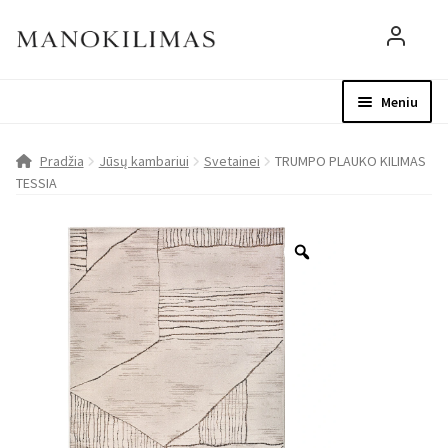
Meniu
Visos prekės
Parduotuvė
Mo
Pradžia
Jūsų kambariui
Svetainei
TRUMPO PLAUKO KILIMAS
TESSIA
D.U.K.
Patarimai
Apie mus
Paskyra