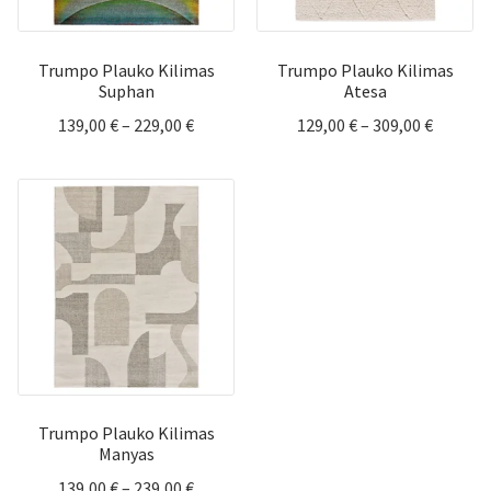
Trumpo Plauko Kilimas
Trumpo Plauko Kilimas
Suphan
Atesa
Price
Price
139,00
€
–
229,00
€
129,00
€
–
309,00
€
range:
range:
139,00 €
129,00 
through
throug
229,00 €
309,00 
Trumpo Plauko Kilimas
Manyas
Price
139,00
€
–
239,00
€