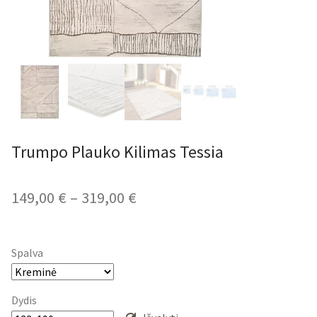
Trumpo Plauko Kilimas Tessia
Price
149,00
€
–
319,00
€
range:
149,00 €
Spalva
through
319,00 €
Dydis