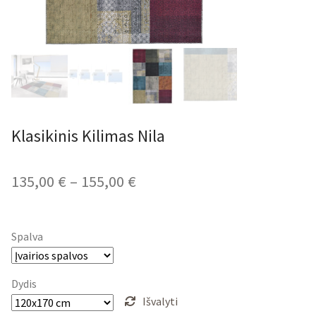
Klasikinis Kilimas Nila
Price
135,00
€
–
155,00
€
range:
135,00 €
Spalva
through
155,00 €
Dydis
Išvalyti