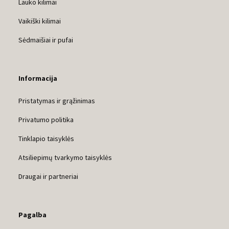
Lauko kilimai
Vaikiški kilimai
Sėdmaišiai ir pufai
Informacija
Pristatymas ir grąžinimas
Privatumo politika
Tinklapio taisyklės
Atsiliepimų tvarkymo taisyklės
Draugai ir partneriai
Pagalba