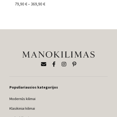
Price
79,90
€
–
369,90
€
range:
79,90 €
through
369,90 €
Populiariausios kategorijos
Modernūs kilimai
Klasikiniai kilimai