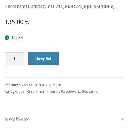
Nemokamas pristatymas visoje Lietuvoje per 9-14 dienų
135,00
€
Liko 9
produkto
Į krepšelį
kiekis:
Klasikinis
Kilimas
Nila
Produkto kodas:
767641-120x170
Kategorijos:
Klasikiniai kilimai
,
Patchwork
,
Svetainei
APRAŠYMAS