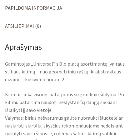
PAPILDOMA INFORMACIJA
ATSILIEPIMAI (0)
Aprašymas
Gamintojas „Universal” siūlo platų asortimentą įvairaus
stiliaus kilimų – nuo geometrinių raštų iki abstraktaus
dizaino – kiekvieno norams!
Kilimai tinka visoms patalpoms su grindiniu šildymu. Po
kilimu patartina naudoti neslystančią dangą siekiant
išlaikyti jį savo vietoje.
Valymas: birius nešvarumus galite nubraukti šluotele ar
nusiurbti siurbliu, skysčius rekomenduojame nedelsiant
nuvalyti sausa šluoste, o dėmes šalinti kilimų valikliu.