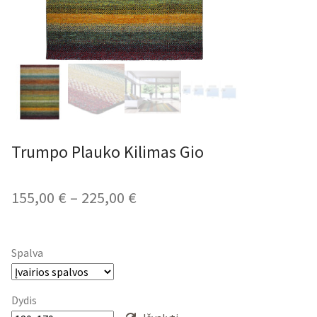
Trumpo Plauko Kilimas Gio
Price
155,00
€
–
225,00
€
range:
155,00 €
Spalva
through
225,00 €
Dydis