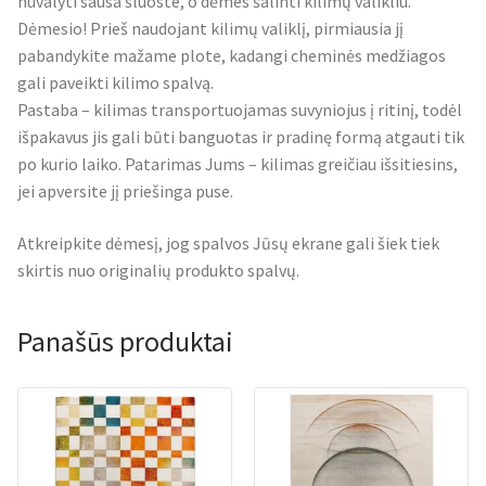
nuvalyti sausa šluoste, o dėmes šalinti kilimų valikliu.
Dėmesio! Prieš naudojant kilimų valiklį, pirmiausia jį
pabandykite mažame plote, kadangi cheminės medžiagos
gali paveikti kilimo spalvą.
Pastaba – kilimas transportuojamas suvyniojus į ritinį, todėl
išpakavus jis gali būti banguotas ir pradinę formą atgauti tik
po kurio laiko. Patarimas Jums – kilimas greičiau išsitiesins,
jei apversite jį priešinga puse.
Atkreipkite dėmesį, jog spalvos Jūsų ekrane gali šiek tiek
skirtis nuo originalių produkto spalvų.
Panašūs produktai