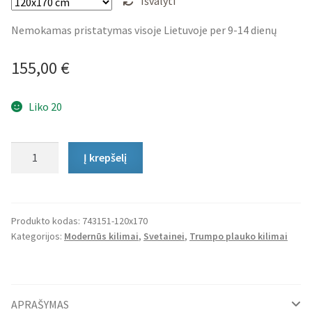
Išvalyti
Nemokamas pristatymas visoje Lietuvoje per 9-14 dienų
155,00
€
Liko 20
produkto
Į krepšelį
kiekis:
Trumpo
Plauko
Kilimas
Produkto kodas:
743151-120x170
Kategorijos:
Modernūs kilimai
,
Svetainei
,
Trumpo plauko kilimai
Gio
APRAŠYMAS