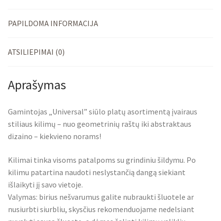
PAPILDOMA INFORMACIJA
ATSILIEPIMAI (0)
Aprašymas
Gamintojas „Universal” siūlo platų asortimentą įvairaus
stiliaus kilimų – nuo geometrinių raštų iki abstraktaus
dizaino – kiekvieno norams!
Kilimai tinka visoms patalpoms su grindiniu šildymu. Po
kilimu patartina naudoti neslystančią dangą siekiant
išlaikyti jį savo vietoje.
Valymas: birius nešvarumus galite nubraukti šluotele ar
nusiurbti siurbliu, skysčius rekomenduojame nedelsiant