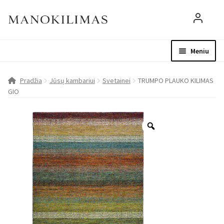
Meniu
Visos prekės
Parduotuvė
Mo
Pradžia
Jūsų kambariui
Svetainei
TRUMPO PLAUKO KILIMAS
GIO
D.U.K.
Patarimai
Apie mus
Paskyra