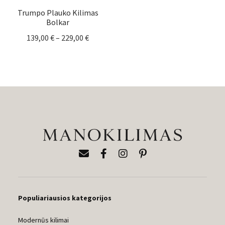
Trumpo Plauko Kilimas
Bolkar
Price
139,00
€
–
229,00
€
range:
139,00 €
through
229,00 €
Populiariausios kategorijos
Modernūs kilimai