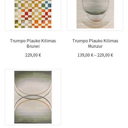
Trumpo Plauko Kilimas
Trumpo Plauko Kilimas
Brunei
Munzur
Price
229,00
€
139,00
€
–
229,00
€
range:
139,00 
throug
229,00 