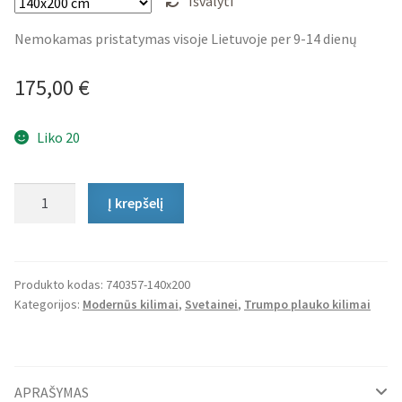
Išvalyti
Nemokamas pristatymas visoje Lietuvoje per 9-14 dienų
175,00
€
Liko 20
produkto
Į krepšelį
kiekis:
Trumpo
Plauko
Kilimas
Produkto kodas:
740357-140x200
Kategorijos:
Modernūs kilimai
,
Svetainei
,
Trumpo plauko kilimai
Pandora
Shiver
APRAŠYMAS