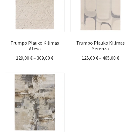
Trumpo Plauko Kilimas
Trumpo Plauko Kilimas
Atesa
Serenza
Price
Price
129,00
€
–
309,00
€
125,00
€
–
465,00
€
range:
range:
129,00 €
125,00 
through
throug
309,00 €
465,00 