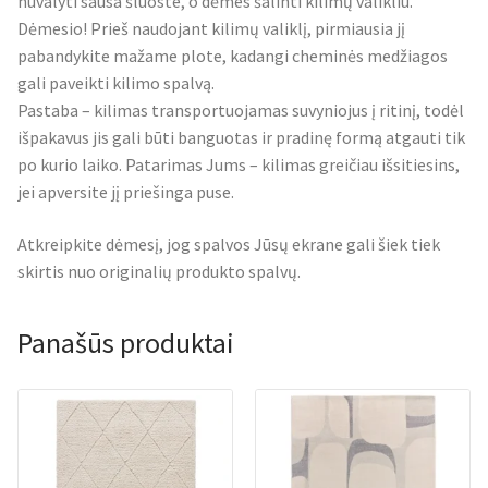
nuvalyti sausa šluoste, o dėmes šalinti kilimų valikliu.
Dėmesio! Prieš naudojant kilimų valiklį, pirmiausia jį
pabandykite mažame plote, kadangi cheminės medžiagos
gali paveikti kilimo spalvą.
Pastaba – kilimas transportuojamas suvyniojus į ritinį, todėl
išpakavus jis gali būti banguotas ir pradinę formą atgauti tik
po kurio laiko. Patarimas Jums – kilimas greičiau išsitiesins,
jei apversite jį priešinga puse.
Atkreipkite dėmesį, jog spalvos Jūsų ekrane gali šiek tiek
skirtis nuo originalių produkto spalvų.
Panašūs produktai