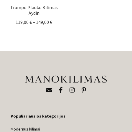
Trumpo Plauko Kilimas
Aydin
Price
119,00
€
–
149,00
€
range:
119,00 €
through
149,00 €
Populiariausios kategorijos
Modernūs kilimai