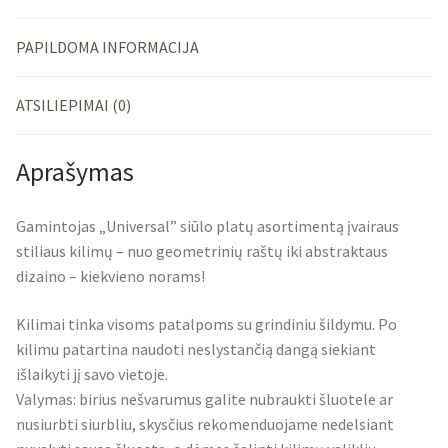
PAPILDOMA INFORMACIJA
ATSILIEPIMAI (0)
Aprašymas
Gamintojas „Universal” siūlo platų asortimentą įvairaus
stiliaus kilimų – nuo geometrinių raštų iki abstraktaus
dizaino – kiekvieno norams!
Kilimai tinka visoms patalpoms su grindiniu šildymu. Po
kilimu patartina naudoti neslystančią dangą siekiant
išlaikyti jį savo vietoje.
Valymas: birius nešvarumus galite nubraukti šluotele ar
nusiurbti siurbliu, skysčius rekomenduojame nedelsiant