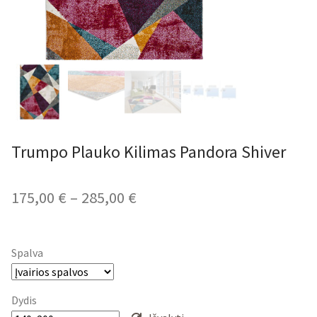
Trumpo Plauko Kilimas Pandora Shiver
Price
175,00
€
–
285,00
€
range:
175,00 €
Spalva
through
285,00 €
Dydis