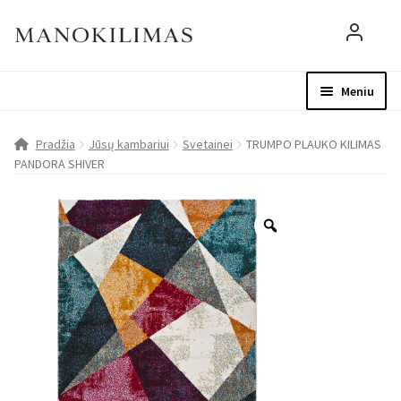
Meniu
Visos prekės
Parduotuvė
Mo
Pradžia
Jūsų kambariui
Svetainei
TRUMPO PLAUKO KILIMAS
PANDORA SHIVER
D.U.K.
Patarimai
Apie mus
Paskyra