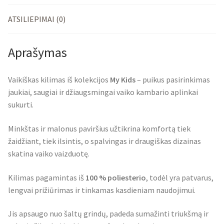
ATSILIEPIMAI (0)
Aprašymas
Vaikiškas kilimas iš kolekcijos
My Kids
– puikus pasirinkimas
jaukiai, saugiai ir džiaugsmingai vaiko kambario aplinkai
sukurti.
Minkštas ir malonus paviršius užtikrina komfortą tiek
žaidžiant, tiek ilsintis, o spalvingas ir draugiškas dizainas
skatina vaiko vaizduotę.
Kilimas pagamintas iš
100 % poliesterio
, todėl yra patvarus,
lengvai prižiūrimas ir tinkamas kasdieniam naudojimui.
Jis apsaugo nuo šaltų grindų, padeda sumažinti triukšmą ir