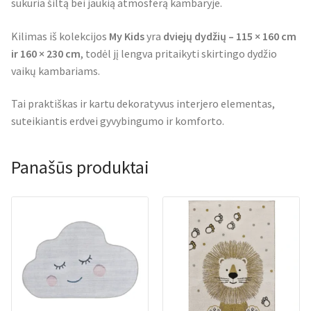
sukuria šiltą bei jaukią atmosferą kambaryje.
Kilimas iš kolekcijos
My Kids
yra
dviejų dydžių – 115 × 160 cm
ir 160 × 230 cm
, todėl jį lengva pritaikyti skirtingo dydžio
vaikų kambariams.
Tai praktiškas ir kartu dekoratyvus interjero elementas,
suteikiantis erdvei gyvybingumo ir komforto.
Panašūs produktai