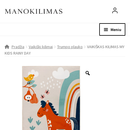
Meniu
Visos prekės
Parduotuvė
Mo
Pradžia
Vaikiški kilimai
Trumpo plauko
VAIKIŠKAS KILIMAS MY
KIDS RAINY DAY
D.U.K.
Patarimai
Apie mus
Paskyra