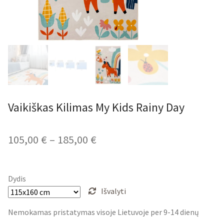
Vaikiškas Kilimas My Kids Rainy Day
Price
105,00
€
–
185,00
€
range:
105,00 €
Dydis
through
Išvalyti
185,00 €
Nemokamas pristatymas visoje Lietuvoje per 9-14 dienų