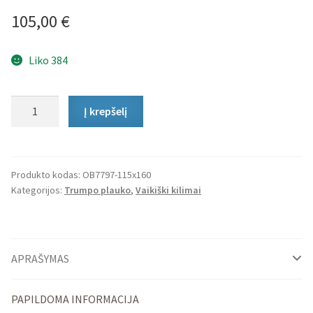
105,00
€
Liko 384
produkto
Į krepšelį
kiekis:
Vaikiškas
Kilimas
My
Produkto kodas:
OB7797-115x160
Kategorijos:
Trumpo plauko
,
Vaikiški kilimai
Kids
Rainy
Day
APRAŠYMAS
PAPILDOMA INFORMACIJA