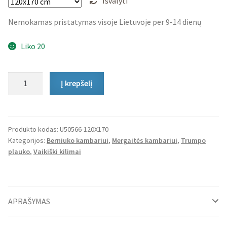
Išvalyti
Nemokamas pristatymas visoje Lietuvoje per 9-14 dienų
Liko 20
produkto
Į krepšelį
kiekis:
Vaikiškas
Kilimas
Squares
Produkto kodas:
U50566-120X170
Kategorijos:
Berniuko kambariui
,
Mergaitės kambariui
,
Trumpo
plauko
,
Vaikiški kilimai
APRAŠYMAS