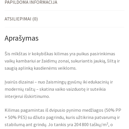
PAPILDOMA INFORMACIJA
ATSILIEPIMAI (0)
Aprašymas
Šis mīkštas ir kokybiškas kilimas yra puikus pasirinkimas
vaikų kambariui ar žaidimų zonai, sukuriantis jaukią, šiltą ir
saugią aplinką kasdienėms veikloms.
Įvairūs dizainai – nuo žaismingų gyvūnų iki edukacinių ir
modernių raštų – skatina vaiko vaizduotę ir suteikia
interjerui išskirtinumo.
Kilimas pagamintas iš dvipusio pynimo medžiagos (50% PP
+ 50% PES) su džiuto pagrindu, kuris užtikrina patvarumą ir
stabilumą ant grindų. Jo tankis yra 204 800 taškų/m², o