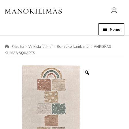
Meniu
Visos prekės
Parduotuvė
Mo
Pradžia
Vaikiški kilimai
Berniuko kambariui
VAIKIŠKAS
KILIMAS SQUARES
D.U.K.
Patarimai
Apie mus
Paskyra