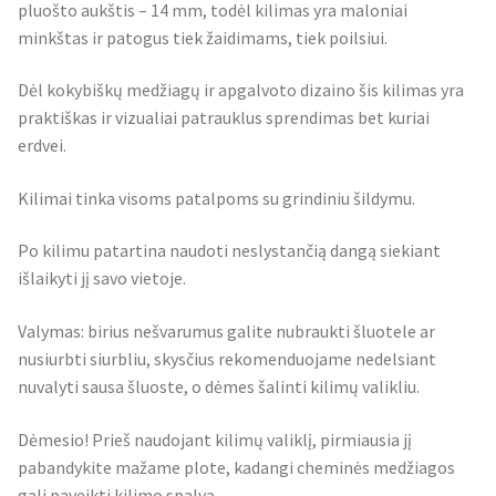
pluošto aukštis – 14 mm, todėl kilimas yra maloniai
minkštas ir patogus tiek žaidimams, tiek poilsiui.
Dėl kokybiškų medžiagų ir apgalvoto dizaino šis kilimas yra
praktiškas ir vizualiai patrauklus sprendimas bet kuriai
erdvei.
Kilimai tinka visoms patalpoms su grindiniu šildymu.
Po kilimu patartina naudoti neslystančią dangą siekiant
išlaikyti jį savo vietoje.
Valymas: birius nešvarumus galite nubraukti šluotele ar
nusiurbti siurbliu, skysčius rekomenduojame nedelsiant
nuvalyti sausa šluoste, o dėmes šalinti kilimų valikliu.
Dėmesio! Prieš naudojant kilimų valiklį, pirmiausia jį
pabandykite mažame plote, kadangi cheminės medžiagos
gali paveikti kilimo spalvą.