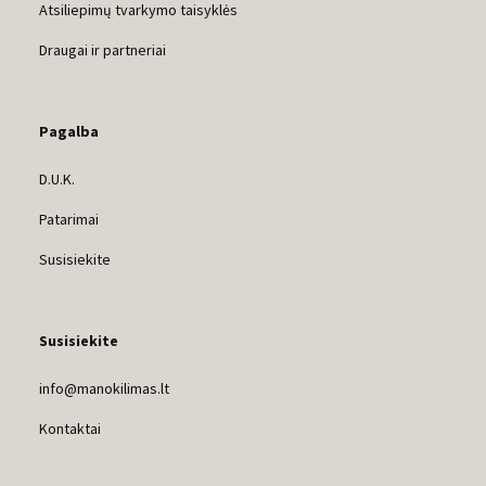
Atsiliepimų tvarkymo taisyklės
Draugai ir partneriai
Pagalba
D.U.K.
Patarimai
Susisiekite
Susisiekite
info@manokilimas.lt
Kontaktai