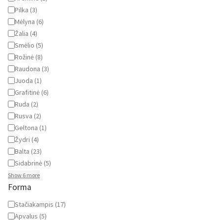
Pilka
(
3
)
Mėlyna
(
6
)
Žalia
(
4
)
Smėlio
(
5
)
Rožinė
(
8
)
Raudona
(
3
)
Juoda
(
1
)
Grafitinė
(
6
)
Ruda
(
2
)
Rusva
(
2
)
Geltona
(
1
)
Žydri
(
4
)
Balta
(
23
)
Sidabrinė
(
5
)
Show 6 more
Forma
Forma
Stačiakampis
(
17
)
Apvalus
(
5
)