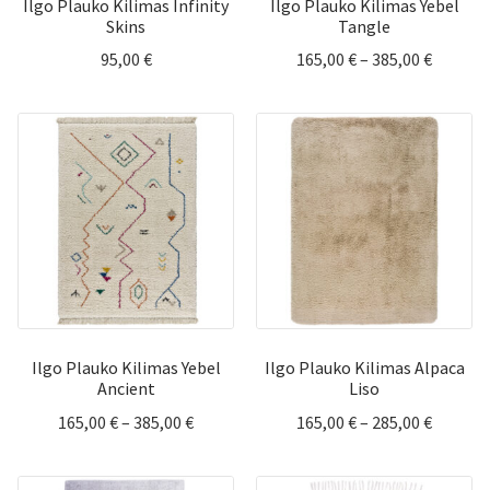
Ilgo Plauko Kilimas Infinity
Ilgo Plauko Kilimas Yebel
Skins
Tangle
Price
95,00
€
165,00
€
–
385,00
€
range:
165,00 
throug
385,00 
Ilgo Plauko Kilimas Yebel
Ilgo Plauko Kilimas Alpaca
Ancient
Liso
Price
Price
165,00
€
–
385,00
€
165,00
€
–
285,00
€
range:
range:
165,00 €
165,00 