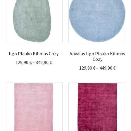
Ilgo Plauko Kilimas Cozy
Apvalus Ilgo Plauko Kilimas
Cozy
Price
129,90
€
–
349,90
€
Price
129,90
€
–
449,90
€
range:
range:
129,90 €
129,90 
through
throug
349,90 €
449,90 