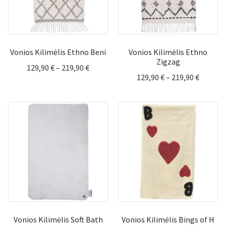
Vonios Kilimėlis Ethno Beni
Vonios Kilimėlis Ethno
Zigzag
Price
129,90
€
–
219,90
€
Price
129,90
€
–
219,90
€
range:
range:
129,90 €
129,90 
through
throug
219,90 €
219,90 
Vonios Kilimėlis Soft Bath
Vonios Kilimėlis Bings of H