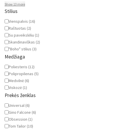
Show 13 more
Stilius
Stilius
Vienspalvis
(
16
)
Raštuotas
(
2
)
Su paveikslėliu
(
1
)
Skandinaviškas
(
2
)
"Boho" stilius
(
3
)
Medžiaga
Medžiaga
Poliesteris
(
12
)
Polipropilenas
(
5
)
Medvilnė
(
6
)
Viskozė
(
1
)
Prekės ženklas
Prekės
Universal
(
6
)
ženklas
Gino Falcone
(
6
)
Obsession
(
1
)
Tom Tailor
(
10
)