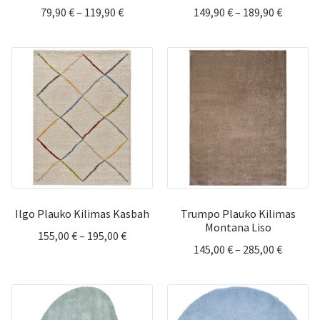
Price
Price
79,90
€
–
119,90
€
149,90
€
–
189,90
€
range:
range:
79,90 €
149,90 
through
throug
119,90 €
189,90 
Ilgo Plauko Kilimas Kasbah
Trumpo Plauko Kilimas
Montana Liso
Price
155,00
€
–
195,00
€
Price
145,00
€
–
285,00
€
range:
range:
155,00 €
145,00 
through
throug
195,00 €
285,00 