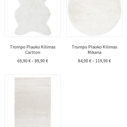
Trumpo Plauko Kilimas
Trumpo Plauko Kilimas
Carlton
Mikana
Price
Price
69,90
€
–
89,90
€
84,90
€
–
119,90
€
range:
range:
69,90 €
84,90 €
through
through
89,90 €
119,90 €