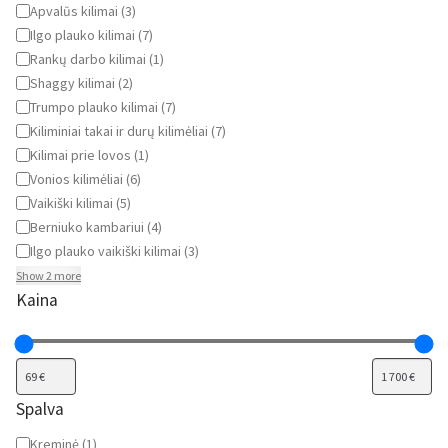
Apvalūs kilimai
(
3
)
Ilgo plauko kilimai
(
7
)
Rankų darbo kilimai
(
1
)
Shaggy kilimai
(
2
)
Trumpo plauko kilimai
(
7
)
Kiliminiai takai ir durų kilimėliai
(
7
)
Kilimai prie lovos
(
1
)
Vonios kilimėliai
(
6
)
Vaikiški kilimai
(
5
)
Berniuko kambariui
(
4
)
Ilgo plauko vaikiški kilimai
(
3
)
Show 2 more
Kaina
Spalva
Spalva
Kreminė
(
1
)