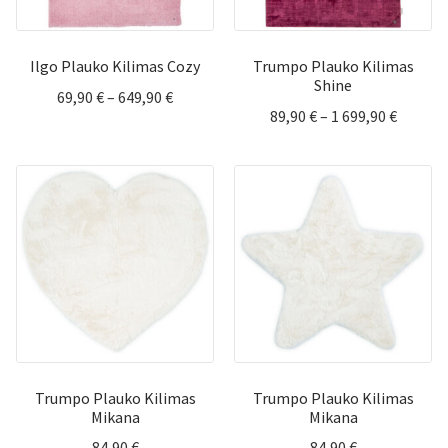
Ilgo Plauko Kilimas Cozy
Trumpo Plauko Kilimas
Shine
Price
69,90
€
–
649,90
€
Price
89,90
€
–
1 699,90
€
range:
range:
69,90 €
89,90 €
through
throug
649,90 €
1
699,90 
Trumpo Plauko Kilimas
Trumpo Plauko Kilimas
Mikana
Mikana
84,90
€
84,90
€