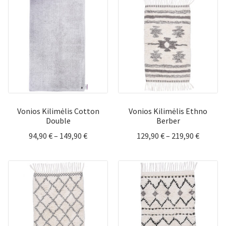
through
throug
385,00 €
285,00 
Vonios Kilimėlis Cotton
Vonios Kilimėlis Ethno
Double
Berber
Price
Price
94,90
€
–
149,90
€
129,90
€
–
219,90
€
range:
range:
94,90 €
129,90 
through
throug
149,90 €
219,90 