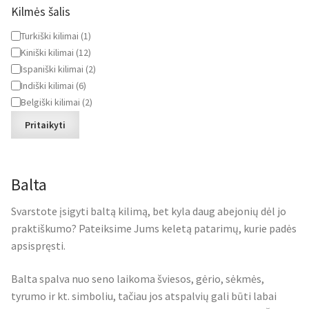
Kilmės šalis
Kilmės
Turkiški kilimai
(
1
)
šalis
Kiniški kilimai
(
12
)
Ispaniški kilimai
(
2
)
Indiški kilimai
(
6
)
Belgiški kilimai
(
2
)
Pritaikyti
Balta
Svarstote įsigyti baltą kilimą, bet kyla daug abejonių dėl jo
praktiškumo? Pateiksime Jums keletą patarimų, kurie padės
apsispręsti.
Balta spalva nuo seno laikoma šviesos, gėrio, sėkmės,
tyrumo ir kt. simboliu, tačiau jos atspalvių gali būti labai