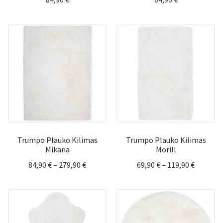
Trumpo Plauko Kilimas
Trumpo Plauko Kilimas
Mikana
Morill
Price
Price
84,90
€
–
279,90
€
69,90
€
–
119,90
€
range:
range:
84,90 €
69,90 €
through
through
279,90 €
119,90 €