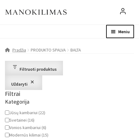
Meniu
Visos prekės
Parduotuvė
Mo
Pradžia
PRODUKTO SPALVA
BALTA
D.U.K.
Filtruoti produktus
Patarimai
Uždaryti
Filtrai
Apie mus
Kategorija
Paskyra
Kategorija
Jūsų kambariui
(
22
)
Svetainei
(
16
)
Vonios kambariui
(
6
)
Modernūs kilimai
(
15
)