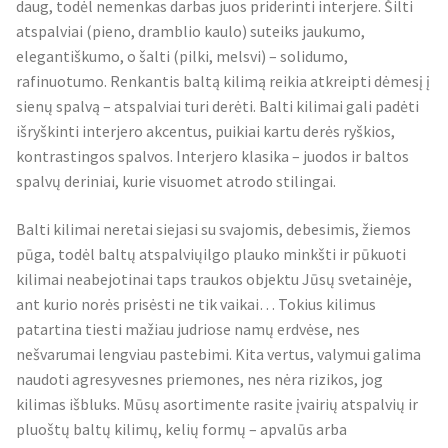
daug, todėl nemenkas darbas juos priderinti interjere. Šilti
atspalviai (pieno, dramblio kaulo) suteiks jaukumo,
elegantiškumo, o šalti (pilki, melsvi) – solidumo,
rafinuotumo. Renkantis baltą kilimą reikia atkreipti dėmesį į
sienų spalvą – atspalviai turi derėti. Balti kilimai gali padėti
išryškinti interjero akcentus, puikiai kartu derės ryškios,
kontrastingos spalvos. Interjero klasika – juodos ir baltos
spalvų deriniai, kurie visuomet atrodo stilingai.
Balti kilimai neretai siejasi su svajomis, debesimis, žiemos
pūga, todėl baltų atspalviųilgo plauko minkšti ir pūkuoti
kilimai neabejotinai taps traukos objektu Jūsų svetainėje,
ant kurio norės prisėsti ne tik vaikai… Tokius kilimus
patartina tiesti mažiau judriose namų erdvėse, nes
nešvarumai lengviau pastebimi. Kita vertus, valymui galima
naudoti agresyvesnes priemones, nes nėra rizikos, jog
kilimas išbluks. Mūsų asortimente rasite įvairių atspalvių ir
pluoštų baltų kilimų, kelių formų – apvalūs arba