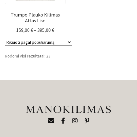
Trumpo Plauko Kilimas
Atlas Liso
Price
159,00
€
–
395,00
€
range:
159,00 €
through
Rūšiuojama
Rodomi visi rezultatai: 23
395,00 €
pagal
populiarumą