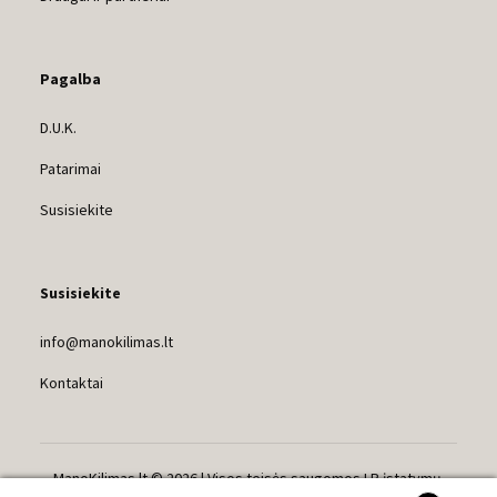
Pagalba
D.U.K.
Patarimai
Susisiekite
Susisiekite
info@manokilimas.lt
Kontaktai
ManoKilimas.lt © 2026 | Visos teisės saugomos LR įstatymų.