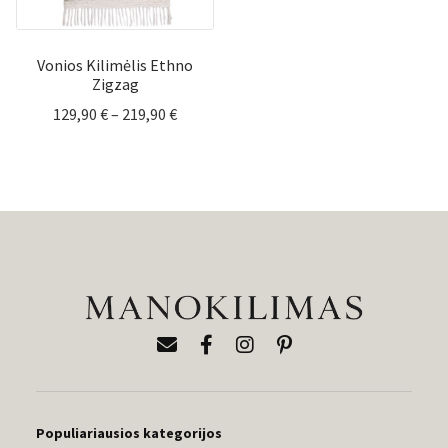
Vonios Kilimėlis Ethno
Zigzag
Price
129,90
€
–
219,90
€
range:
129,90 €
through
219,90 €
Populiariausios kategorijos