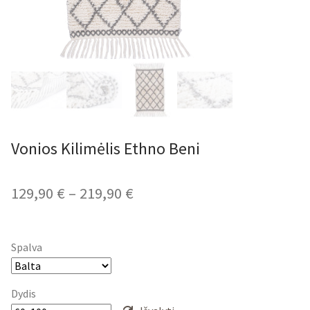
Vonios Kilimėlis Ethno Beni
Price
129,90
€
–
219,90
€
range:
129,90 €
Spalva
through
219,90 €
Dydis