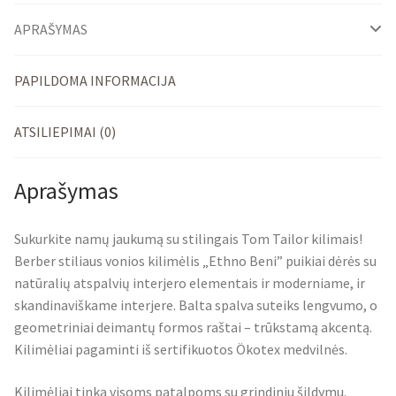
APRAŠYMAS
PAPILDOMA INFORMACIJA
ATSILIEPIMAI (0)
Aprašymas
Sukurkite namų jaukumą su stilingais Tom Tailor kilimais!
Berber stiliaus vonios kilimėlis „Ethno Beni” puikiai dėrės su
natūralių atspalvių interjero elementais ir moderniame, ir
skandinaviškame interjere. Balta spalva suteiks lengvumo, o
geometriniai deimantų formos raštai – trūkstamą akcentą.
Kilimėliai pagaminti iš sertifikuotos Ökotex medvilnės.
Kilimėliai tinka visoms patalpoms su grindiniu šildymu.