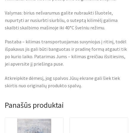
Valymas: birius nešvarumus galite nubraukti šluotele,
nupurtyti ar nusiurbti siurbliu, o suteptą kilimėlį galima
skalbti skalbimo mašinoje iki 40°C švelniu režimu.
Pastaba – kilimas transportuojamas suvyniojus į ritinį, todėl
išpakavus jis gali būti banguotas ir pradinę formą atgauti tik
po kurio laiko. Patarimas Jums – kilimas greičiau išsitiesins,
jei apversite jį priešinga puse.
Atkreipkite dėmesį, jog spalvos Jūsų ekrane gali šiek tiek
skirtis nuo originalių produkto spalvų.
Panašūs produktai