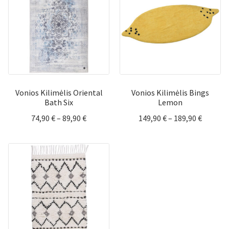
Vonios Kilimėlis Oriental
Vonios Kilimėlis Bings
Bath Six
Lemon
Price
Price
74,90
€
–
89,90
€
149,90
€
–
189,90
€
range:
range:
74,90 €
149,90 
through
throug
89,90 €
189,90 