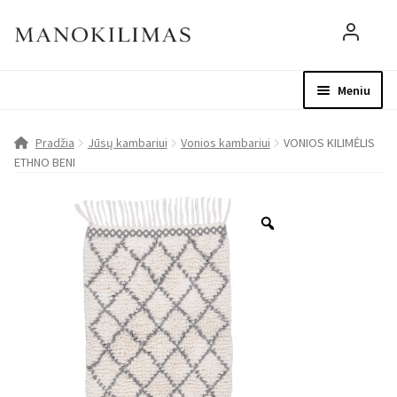
Meniu
Visos prekės
Parduotuvė
Mo
Pradžia
Jūsų kambariui
Vonios kambariui
VONIOS KILIMĖLIS
ETHNO BENI
D.U.K.
Patarimai
Apie mus
Paskyra