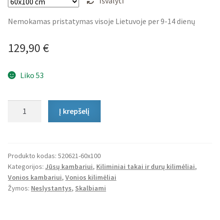
Išvalyti
Nemokamas pristatymas visoje Lietuvoje per 9-14 dienų
129,90
€
Liko 53
produkto
Į krepšelį
kiekis:
Vonios
Kilimėlis
Ethno
Produkto kodas:
520621-60x100
Kategorijos:
Jūsų kambariui
,
Kiliminiai takai ir durų kilimėliai
,
Beni
Vonios kambariui
,
Vonios kilimėliai
Žymos:
Neslystantys
,
Skalbiami