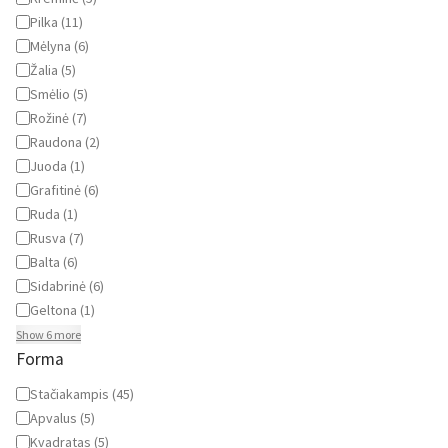
Pilka
(
11
)
Mėlyna
(
6
)
Žalia
(
5
)
Smėlio
(
5
)
Rožinė
(
7
)
Raudona
(
2
)
Juoda
(
1
)
Grafitinė
(
6
)
Ruda
(
1
)
Rusva
(
7
)
Balta
(
6
)
Sidabrinė
(
6
)
Geltona
(
1
)
Show 6 more
Forma
Forma
Stačiakampis
(
45
)
Apvalus
(
5
)
Kvadratas
(
5
)