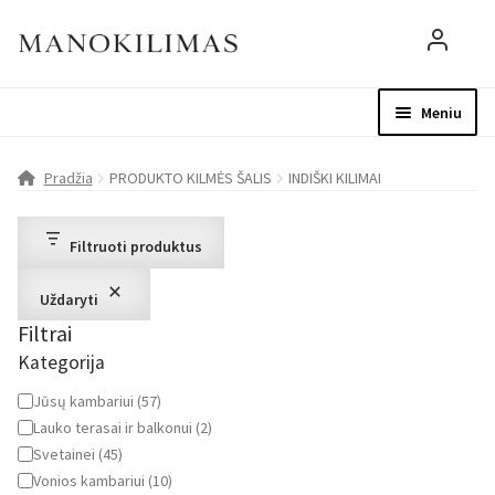
Meniu
Visos prekės
Parduotuvė
Mo
Pradžia
PRODUKTO KILMĖS ŠALIS
INDIŠKI KILIMAI
D.U.K.
Filtruoti produktus
Patarimai
Uždaryti
Filtrai
Apie mus
Kategorija
Paskyra
Kategorija
Jūsų kambariui
(
57
)
Lauko terasai ir balkonui
(
2
)
Svetainei
(
45
)
Vonios kambariui
(
10
)