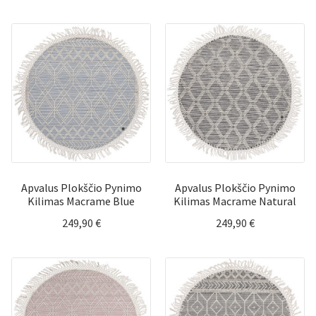
range:
range:
129,90 €
129,90 
through
throug
699,90 €
699,90 
Apvalus Plokščio Pynimo
Apvalus Plokščio Pynimo
Kilimas Macrame Blue
Kilimas Macrame Natural
249,90
€
249,90
€