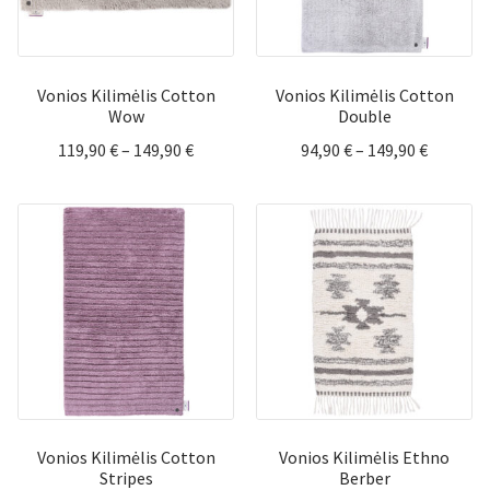
Vonios Kilimėlis Cotton
Vonios Kilimėlis Cotton
Wow
Double
Price
Price
119,90
€
–
149,90
€
94,90
€
–
149,90
€
range:
range:
119,90 €
94,90 €
through
through
149,90 €
149,90 €
Vonios Kilimėlis Cotton
Vonios Kilimėlis Ethno
Stripes
Berber