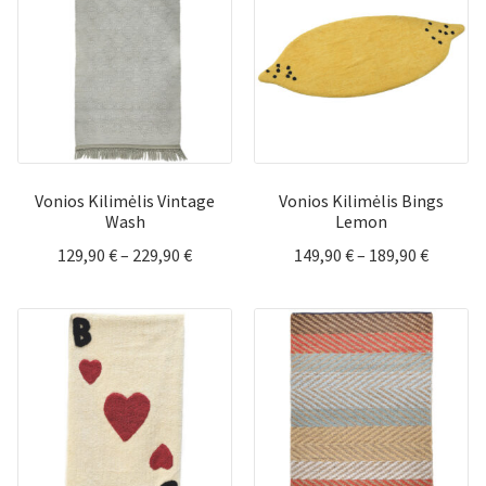
219,90 
Vonios Kilimėlis Vintage
Vonios Kilimėlis Bings
Wash
Lemon
Price
Price
129,90
€
–
229,90
€
149,90
€
–
189,90
€
range:
range:
129,90 €
149,90 
through
throug
229,90 €
189,90 