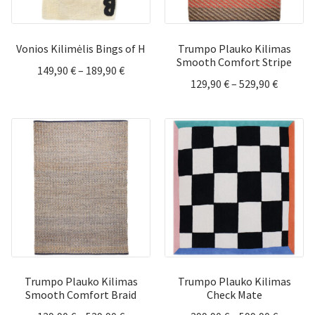
Vonios Kilimėlis Bings of H
Trumpo Plauko Kilimas
Smooth Comfort Stripe
Price
149,90
€
–
189,90
€
Price
129,90
€
–
529,90
€
range:
range:
149,90 €
129,90 
through
throug
189,90 €
529,90 
Trumpo Plauko Kilimas
Trumpo Plauko Kilimas
Smooth Comfort Braid
Check Mate