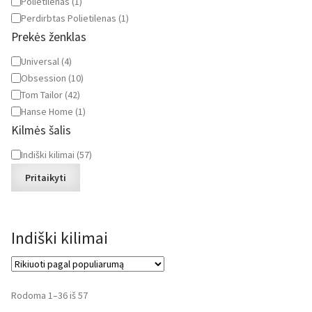
Polietilenas
(
1
)
Perdirbtas Polietilenas
(
1
)
Prekės ženklas
Prekės
Universal
(
4
)
ženklas
Obsession
(
10
)
Tom Tailor
(
42
)
Hanse Home
(
1
)
Kilmės šalis
Kilmės
Indiški kilimai
(
57
)
šalis
Pritaikyti
Indiški kilimai
Rūšiuojama
Rodoma 1–36 iš 57
pagal