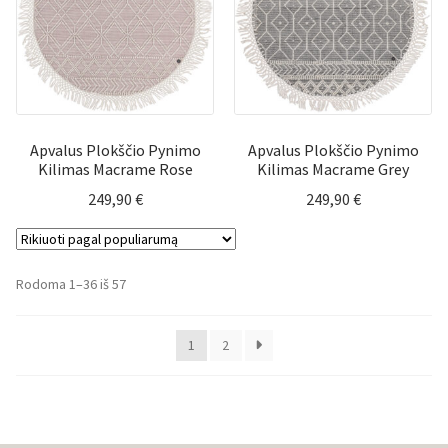
Apvalus Plokščio Pynimo
Apvalus Plokščio Pynimo
Kilimas Macrame Rose
Kilimas Macrame Grey
249,90
€
249,90
€
Rūšiuojama
Rodoma 1–36 iš 57
pagal
populiarumą
1
2