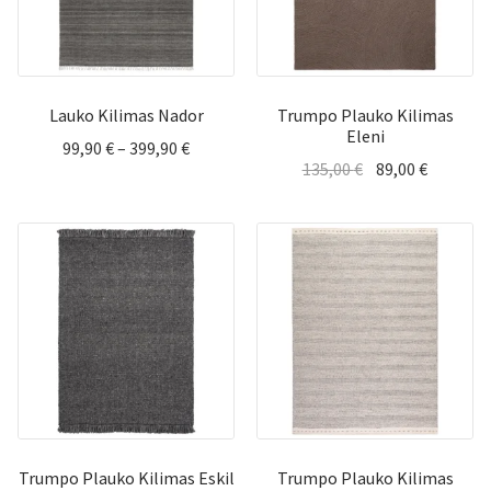
Lauko Kilimas Nador
Trumpo Plauko Kilimas
Eleni
Price
99,90
€
–
399,90
€
Original
Current
135,00
€
89,00
€
range:
price
price
99,90 €
was:
is:
through
135,00 €.
89,00 €.
399,90 €
Trumpo Plauko Kilimas Eskil
Trumpo Plauko Kilimas