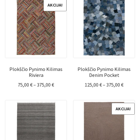
through
throug
AKCIJA!
585,00 €
375,00 
Plokščio Pynimo Kilimas
Plokščio Pynimo Kilimas
Riviera
Denim Pocket
Price
Price
75,00
€
–
375,00
€
125,00
€
–
375,00
€
range:
range:
75,00 €
125,00 
through
throug
AKCIJA!
375,00 €
375,00 