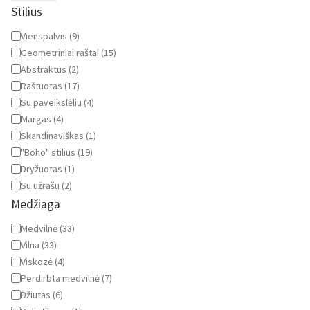
Stilius
Stilius
Vienspalvis
(
9
)
Geometriniai raštai
(
15
)
Abstraktus
(
2
)
Raštuotas
(
17
)
Su paveikslėliu
(
4
)
Margas
(
4
)
Skandinaviškas
(
1
)
"Boho" stilius
(
19
)
Dryžuotas
(
1
)
Su užrašu
(
2
)
Medžiaga
Medžiaga
Medvilnė
(
33
)
Vilna
(
33
)
Viskozė
(
4
)
Perdirbta medvilnė
(
7
)
Džiutas
(
6
)