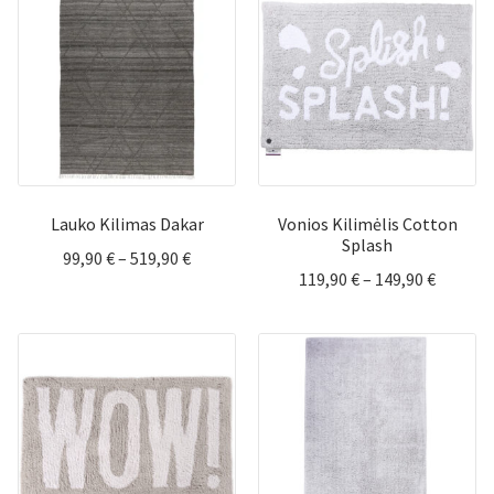
799,90 €
799,90 
Lauko Kilimas Dakar
Vonios Kilimėlis Cotton
Splash
Price
99,90
€
–
519,90
€
Price
119,90
€
–
149,90
€
range:
range:
99,90 €
119,90 
through
throug
519,90 €
149,90 