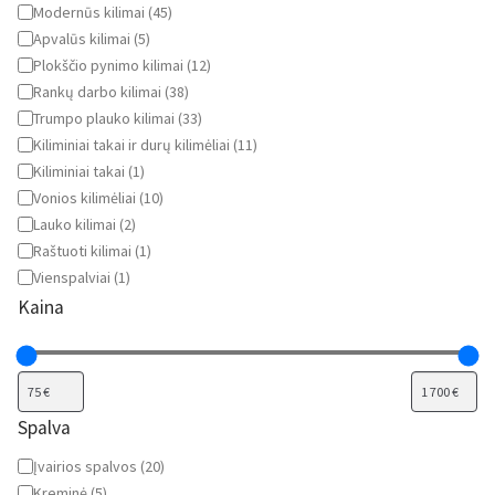
Modernūs kilimai
(
45
)
Apvalūs kilimai
(
5
)
Plokščio pynimo kilimai
(
12
)
Rankų darbo kilimai
(
38
)
Trumpo plauko kilimai
(
33
)
Kiliminiai takai ir durų kilimėliai
(
11
)
Kiliminiai takai
(
1
)
Vonios kilimėliai
(
10
)
Lauko kilimai
(
2
)
Raštuoti kilimai
(
1
)
Vienspalviai
(
1
)
Kaina
Spalva
Spalva
Įvairios spalvos
(
20
)
Kreminė
(
5
)