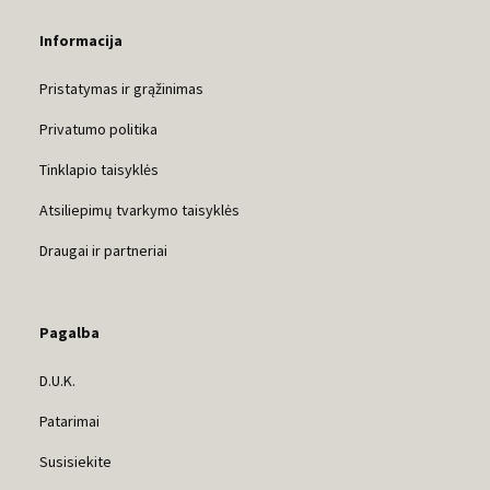
Informacija
Pristatymas ir grąžinimas
Privatumo politika
Tinklapio taisyklės
Atsiliepimų tvarkymo taisyklės
Draugai ir partneriai
Pagalba
D.U.K.
Patarimai
Susisiekite