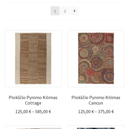
populiarumą
1
2
Plokščio Pynimo Kilimas
Plokščio Pynimo Kilimas
Cottage
Cancun
Price
Price
125,00
€
–
585,00
€
125,00
€
–
375,00
€
range:
range:
125,00 €
125,00 