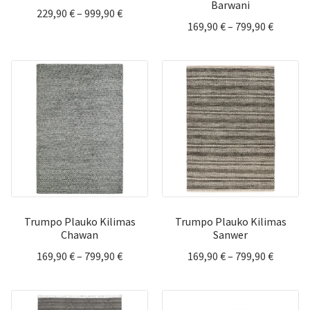
Barwani
Price
229,90
€
–
999,90
€
Price
169,90
€
–
799,90
€
range:
range:
229,90 €
169,90 
through
throug
999,90 €
799,90 
Trumpo Plauko Kilimas
Trumpo Plauko Kilimas
Chawan
Sanwer
Price
Price
169,90
€
–
799,90
€
169,90
€
–
799,90
€
range:
range:
169,90 €
169,90 
through
throug