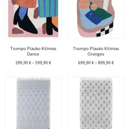
Trumpo Plauko Kilimas
Trumpo Plauko Kilimas
Dance
Oranges
Price
Price
299,90
€
–
599,90
€
699,90
€
–
899,90
€
range:
range:
299,90 €
699,90 
through
throug
599,90 €
899,90 