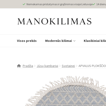
Nemokamas pristatymas ir grąžinimas visoje Lietuvoje
14 dien
Visos prekės
Modernūs kilimai
Klasikiniai kil
Pradžia
Jūsų kambariui
Svetainei
APVALUS PLOKŠČIO