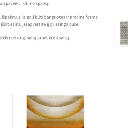
i paveikti kilimo spalvą.
l išpakavus jis gali būti banguotas ir pradinę formą
šsitiesins, jei apversite jį priešinga puse.
irtis nuo originalių produkto spalvų.