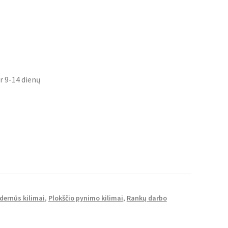
r 9-14 dienų
dernūs kilimai
,
Plokščio pynimo kilimai
,
Rankų darbo