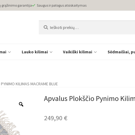
ų grąžinimo garantija
Saugus ir patogus atsiskaitymas
Ieškoti:
Ieškoti
imai
Lauko kilimai
Vaikiški kilimai
Sėdmaišiai, p
 PYNIMO KILIMAS MACRAME BLUE
Apvalus Plokščio Pynimo Kili
249,90
€