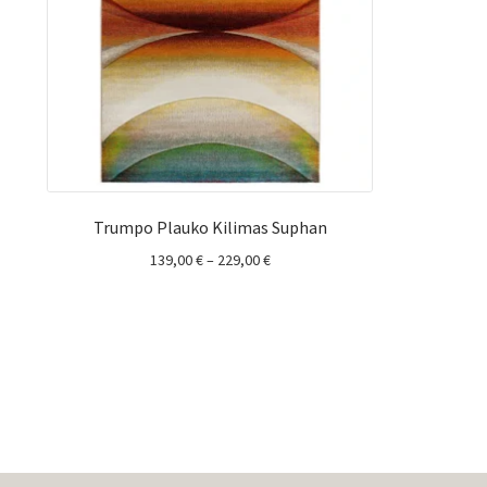
Trumpo Plauko Kilimas Suphan
Price
139,00
€
–
229,00
€
range:
139,00 €
through
229,00 €