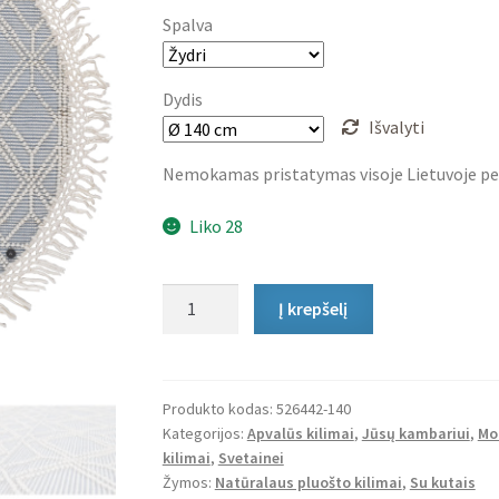
Spalva
Dydis
Išvalyti
Nemokamas pristatymas visoje Lietuvoje pe
Liko 28
produkto
Į krepšelį
kiekis:
Apvalus
Plokščio
Pynimo
Produkto kodas:
526442-140
Kategorijos:
Apvalūs kilimai
,
Jūsų kambariui
,
Mo
Kilimas
kilimai
,
Svetainei
Macrame
Žymos:
Natūralaus pluošto kilimai
,
Su kutais
Blue