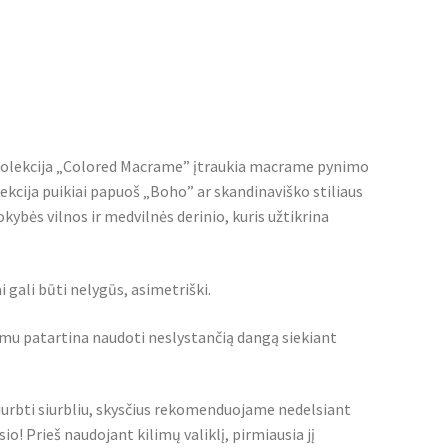
 Kolekcija „Colored Macrame” įtraukia macrame pynimo
lekcija puikiai papuoš „Boho” ar skandinaviško stiliaus
kybės vilnos ir medvilnės derinio, kuris užtikrina
 gali būti nelygūs, asimetriški.
imu patartina naudoti neslystančią dangą siekiant
iurbti siurbliu, skysčius rekomenduojame nedelsiant
io! Prieš naudojant kilimų valiklį, pirmiausia jį