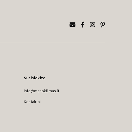
Susisiekite
info@manokilimas.lt
Kontaktai