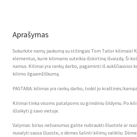
Aprašymas
Sukurkite namų jaukumą su stilingais Tom Tailor kilimais!
elementus, kurie kilimams suteikia išskirtinę išvaizdą. Ši ko
namus. Kilimai yra rankų darbo, pagaminti iš aukščiausios ko
kilimo ilgaamžiškumą.
PASTABA: kilimas yra rankų darbo, todėl jo kraštinės/kampai
Kilimai tinka visoms patalpoms su grindiniu šildymu. Po kil
išlaikyti jį savo vietoje.
Valymas: birius nešvarumus galite nubraukti šluotele ar nus
nuvalyti sausa šluoste, o dėmes šalinti kilimų valikliu. Dėmes