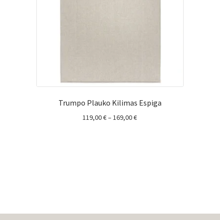
Trumpo Plauko Kilimas Espiga
Price
119,00
€
–
169,00
€
range:
119,00 €
through
169,00 €