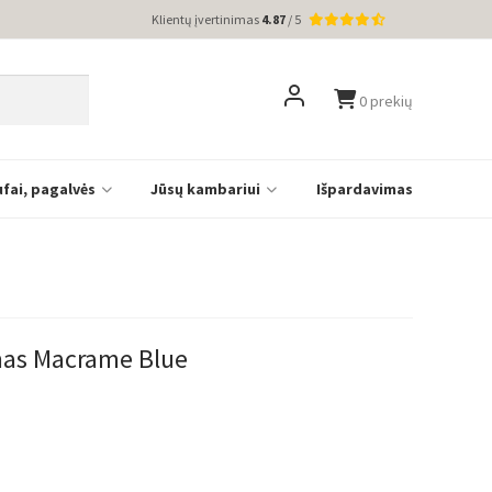
Klientų įvertinimas
4.87
/ 5
0 prekių
ufai, pagalvės
Jūsų kambariui
Išpardavimas
mas Macrame Blue