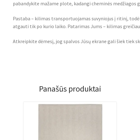
pabandykite mažame plote, kadangi cheminės medžiagos gal
Pastaba – kilimas transportuojamas suvyniojus į ritinį, todė
atgauti tik po kurio laiko. Patarimas Jums – kilimas greičiau i
Atkreipkite dėmesį, jog spalvos Jūsų ekrane gali šiek tiek sk
Panašūs produktai