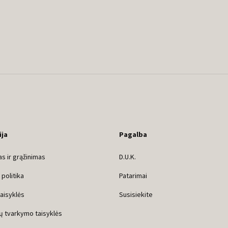
ija
Pagalba
s ir grąžinimas
D.U.K.
politika
Patarimai
taisyklės
Susisiekite
ų tvarkymo taisyklės