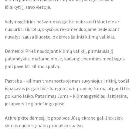
išlaikyti jį savo vietoje.
Valymas: birius nešvarumus galite nubraukti šluotele ar
nusiurbti siurbliu, skysčius rekomenduojame nedelsiant
nuvalyti sausa šluoste, o dėmes šalinti kilimų valikliu.
Dėmesio! Prieš naudojant kilimų valiklį, pirmiausia jį
pabandykite mažame plote, kadangi cheminės medžiagos
gali paveikti kilimo spalvą.
Pastaba – kilimas transportuojamas suvyniojus į ritinį, todėl
išpakavus jis gali būti banguotas ir pradinę formą atgauti tik
po kurio laiko. Patarimas Jums – kilimas greičiau išsitiesins,
jei apversite jį priešinga puse.
Atkreipkite dėmesį, jog spalvos Jūsų ekrane gali šiek tiek
skirtis nuo originalių produkto spalvų.