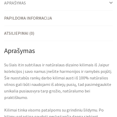
APRAŠYMAS
PAPILDOMA INFORMACIJA
ATSILIEPIMAI (0)
Aprašymas
Su šiais itin subtilaus ir natūralaus dizaino kilimais iš Jaipur
kolekcijos į savo namus įnešite harmonijos ir ramybės pojūtį.
Šie nuostabūs rankų darbo kilimai austi iš 100% natūralios
vilnos gali būti naudojami iš abiejų pusių, tad pasimėgaukite
unikalia pusiausvyra tarp grožio, natūralumo bei
praktiškumo.
Kilimai tinka visoms patalpoms su grindiniu šildymu. Po
kilimu patartina naudoti neslystančią dangą siekiant