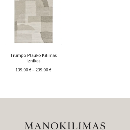
239,00 €
Trumpo Plauko Kilimas
Iznikas
Price
139,00
€
–
239,00
€
range:
139,00 €
through
239,00 €