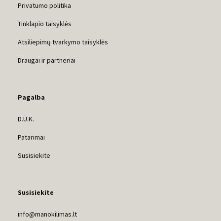
Privatumo politika
Tinklapio taisyklės
Atsiliepimų tvarkymo taisyklės
Draugai ir partneriai
Pagalba
D.U.K.
Patarimai
Susisiekite
Susisiekite
info@manokilimas.lt