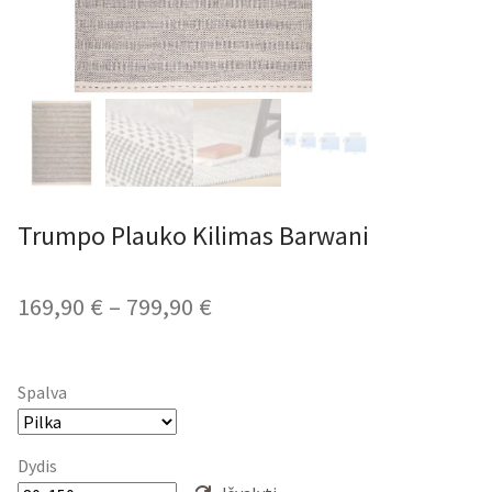
Trumpo Plauko Kilimas Barwani
Price
169,90
€
–
799,90
€
range:
169,90 €
Spalva
through
799,90 €
Dydis