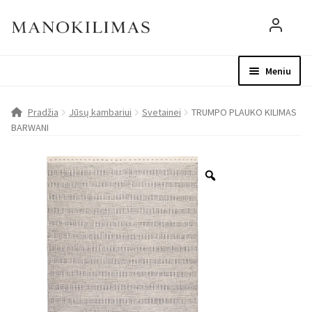
Meniu
Visos prekės
Parduotuvė
Mo
Pradžia
Jūsų kambariui
Svetainei
TRUMPO PLAUKO KILIMAS
BARWANI
D.U.K.
Patarimai
Apie mus
Paskyra