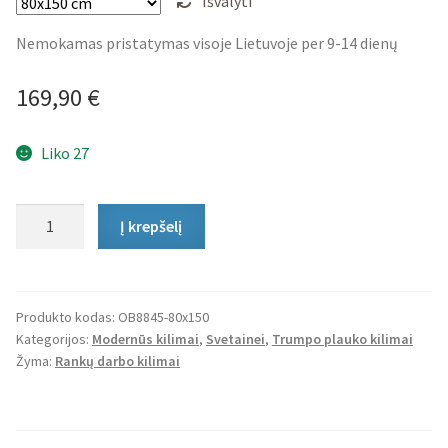
Išvalyti
Nemokamas pristatymas visoje Lietuvoje per 9-14 dienų
169,90
€
Liko 27
produkto
Į krepšelį
kiekis:
Trumpo
Plauko
Kilimas
Produkto kodas:
OB8845-80x150
Kategorijos:
Modernūs kilimai
,
Svetainei
,
Trumpo plauko kilimai
Barwani
Žyma:
Rankų darbo kilimai