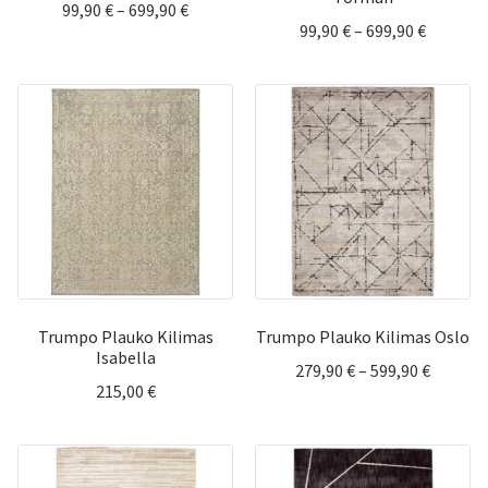
Price
99,90
€
–
699,90
€
Price
99,90
€
–
699,90
€
range:
range:
99,90 €
99,90 €
through
through
699,90 €
699,90 €
Trumpo Plauko Kilimas
Trumpo Plauko Kilimas Oslo
Isabella
Price
279,90
€
–
599,90
€
215,00
€
range:
279,90 
throug
599,90 