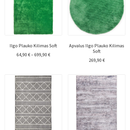
Ilgo Plauko Kilimas Soft
Apvalus Ilgo Plauko Kilimas
Soft
Price
64,90
€
–
699,90
€
269,90
€
range:
64,90 €
through
699,90 €