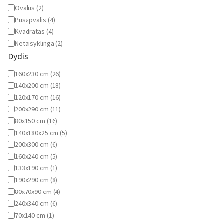
Ovalus
(
2
)
Pusapvalis
(
4
)
Kvadratas
(
4
)
Netaisyklinga
(
2
)
Dydis
Dydis
160x230 cm
(
26
)
140x200 cm
(
18
)
120x170 cm
(
16
)
200x290 cm
(
11
)
80x150 cm
(
16
)
140x180x25 cm
(
5
)
200x300 cm
(
6
)
160x240 cm
(
5
)
133x190 cm
(
1
)
190x290 cm
(
8
)
80x70x90 cm
(
4
)
240x340 cm
(
6
)
70x140 cm
(
1
)