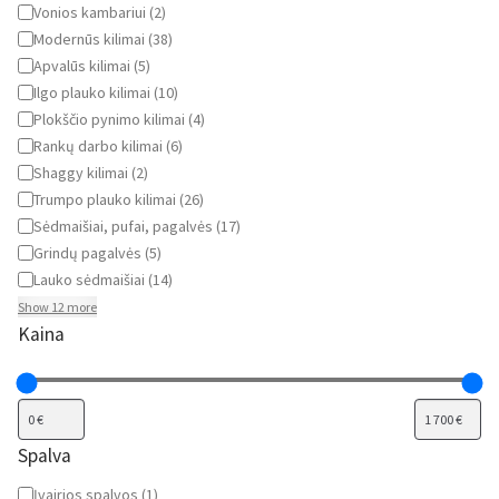
Vonios kambariui
(
2
)
Modernūs kilimai
(
38
)
Apvalūs kilimai
(
5
)
Ilgo plauko kilimai
(
10
)
Plokščio pynimo kilimai
(
4
)
Rankų darbo kilimai
(
6
)
Shaggy kilimai
(
2
)
Trumpo plauko kilimai
(
26
)
Sėdmaišiai, pufai, pagalvės
(
17
)
Grindų pagalvės
(
5
)
Lauko sėdmaišiai
(
14
)
Show 12 more
Kaina
Spalva
Spalva
Įvairios spalvos
(
1
)