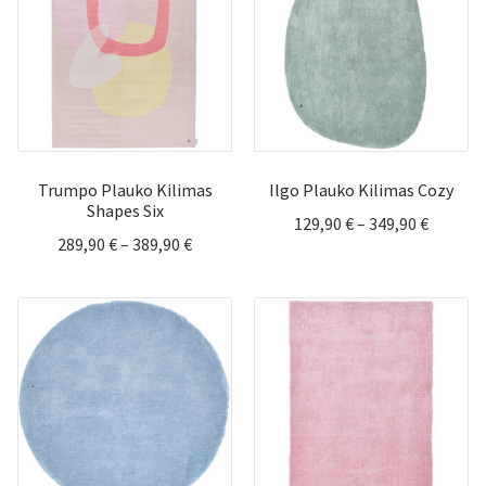
Trumpo Plauko Kilimas
Ilgo Plauko Kilimas Cozy
Shapes Six
Price
129,90
€
–
349,90
€
Price
289,90
€
–
389,90
€
range:
range:
129,90 
289,90 €
throug
through
349,90 
389,90 €