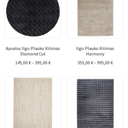
Apvalus Ilgo Plauko Kilimas
Ilgo Plauko Kilimas
Diamond Cut
Harmony
Price
Price
145,00
€
–
395,00
€
355,00
€
–
995,00
€
range:
range:
145,00 €
355,00 
through
throug
395,00 €
995,00 