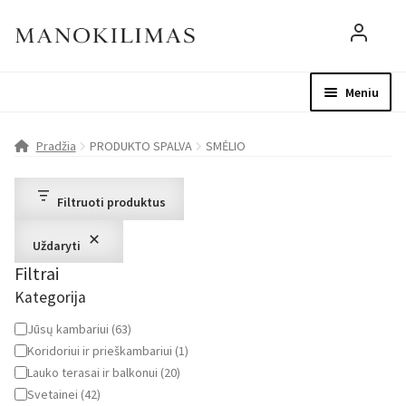
Meniu
Visos prekės
Parduotuvė
Mo
Pradžia
PRODUKTO SPALVA
SMĖLIO
D.U.K.
Filtruoti produktus
Patarimai
Uždaryti
Filtrai
Apie mus
Kategorija
Paskyra
Kategorija
Jūsų kambariui
(
63
)
Koridoriui ir prieškambariui
(
1
)
Lauko terasai ir balkonui
(
20
)
Svetainei
(
42
)