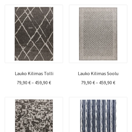
169,90 
through
throug
499,90 €
799,90 
Lauko Kilimas Tolli
Lauko Kilimas Soolu
Price
Price
79,90
€
–
459,90
€
79,90
€
–
459,90
€
range:
range:
79,90 €
79,90 €
through
through
459,90 €
459,90 €