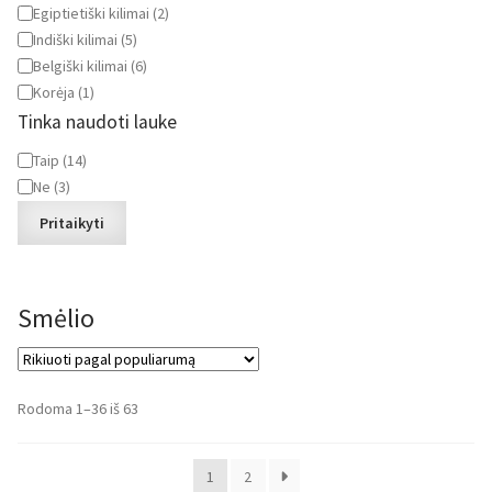
Egiptietiški kilimai
(
2
)
Indiški kilimai
(
5
)
Belgiški kilimai
(
6
)
Korėja
(
1
)
Tinka naudoti lauke
Tinka
Taip
(
14
)
naudoti
Ne
(
3
)
lauke
Pritaikyti
Smėlio
Rūšiuojama
Rodoma 1–36 iš 63
pagal
populiarumą
1
2