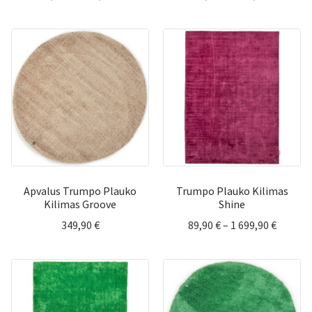
range:
range:
69,90 €
159,90 
through
throug
599,90 €
969,90 
Apvalus Trumpo Plauko
Trumpo Plauko Kilimas
Kilimas Groove
Shine
Price
349,90
€
89,90
€
–
1 699,90
€
range:
89,90 €
throug
1
699,90 