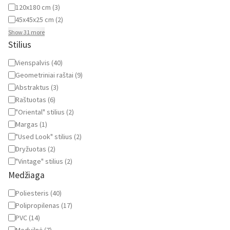
120x180 cm
(
3
)
45x45x25 cm
(
2
)
Show 31 more
Stilius
Stilius
Vienspalvis
(
40
)
Geometriniai raštai
(
9
)
Abstraktus
(
3
)
Raštuotas
(
6
)
"Oriental" stilius
(
2
)
Margas
(
1
)
"Used Look" stilius
(
2
)
Dryžuotas
(
2
)
"Vintage" stilius
(
2
)
Medžiaga
Medžiaga
Poliesteris
(
40
)
Polipropilenas
(
17
)
PVC
(
14
)