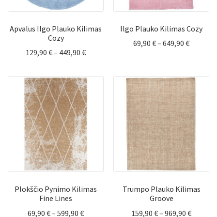
Apvalus Ilgo Plauko Kilimas
Ilgo Plauko Kilimas Cozy
Cozy
Price
69,90
€
–
649,90
€
Price
129,90
€
–
449,90
€
range:
range:
69,90 €
129,90 €
through
through
649,90 €
449,90 €
Plokščio Pynimo Kilimas
Trumpo Plauko Kilimas
Fine Lines
Groove
Price
Price
69,90
€
–
599,90
€
159,90
€
–
969,90
€