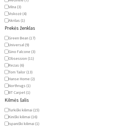
Medvilnė
(
7
)
Vilna
(
3
)
Viskozė
(
4
)
Akrilas
(
1
)
Prekės ženklas
Prekės
Green Bean
(
17
)
ženklas
Universal
(
9
)
Gino Falcone
(
3
)
Obsession
(
11
)
Rezas
(
6
)
Tom Tailor
(
13
)
Hanse Home
(
2
)
Northrugs
(
1
)
BT Carpet
(
1
)
Kilmės šalis
Kilmės
Turkiški kilimai
(
15
)
šalis
Kiniški kilimai
(
16
)
Ispaniški kilimai
(
1
)