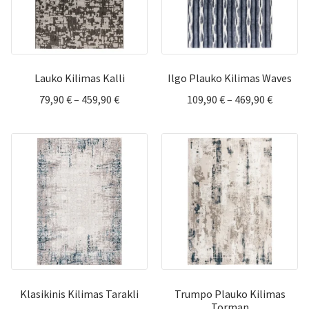
Lauko Kilimas Kalli
Ilgo Plauko Kilimas Waves
Price
Price
79,90
€
–
459,90
€
109,90
€
–
469,90
€
range:
range:
79,90 €
109,90 
through
throug
459,90 €
469,90 
Klasikinis Kilimas Tarakli
Trumpo Plauko Kilimas
Torman