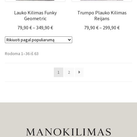
Lauko Kilimas Funky
Trumpo Plauko Kilimas
Geometric
Reijans
Price
Price
79,90
€
–
349,90
€
79,90
€
–
299,90
€
range:
range:
79,90 €
79,90 €
through
through
Rūšiuojama
Rodoma 1–36 iš 63
349,90 €
299,90 €
pagal
populiarumą
1
2