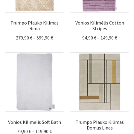
Trumpo Plauko Kilimas
Vonios Kilimėlis Cotton
Rena
Stripes
Price
Price
279,90
€
–
599,90
€
94,90
€
–
149,90
€
range:
range:
279,90 €
94,90 €
through
through
599,90 €
149,90 €
Vonios Kilimėlis Soft Bath
Trumpo Plauko Kilimas
Domus Lines
Price
79,90
€
–
119,90
€