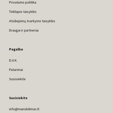
Privatumo politika
Tinklapio taisyklės
Atsiliepimų tvarkymo taisyklės
Draugai ir partneriai
Pagalba
D.U.K.
Patarimai
Susisiekite
Susisiekite
info@manokilimas.lt