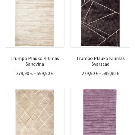
Trumpo Plauko Kilimas
Trumpo Plauko Kilimas
Sandvina
Svarstad
Price
Price
279,90
€
–
599,90
€
279,90
€
–
599,90
€
range:
range:
279,90 €
279,90 
through
throug
599,90 €
599,90 