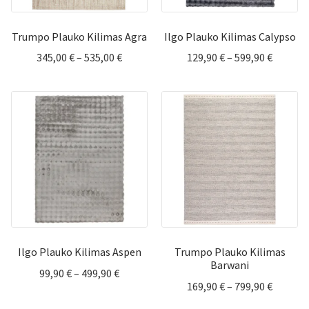
Trumpo Plauko Kilimas Agra
Ilgo Plauko Kilimas Calypso
Price
Price
345,00
€
–
535,00
€
129,90
€
–
599,90
€
range:
range:
345,00 €
129,90 
through
throug
535,00 €
599,90 
Ilgo Plauko Kilimas Aspen
Trumpo Plauko Kilimas
Barwani
Price
99,90
€
–
499,90
€
Price
169,90
€
–
799,90
€
range:
range:
99,90 €