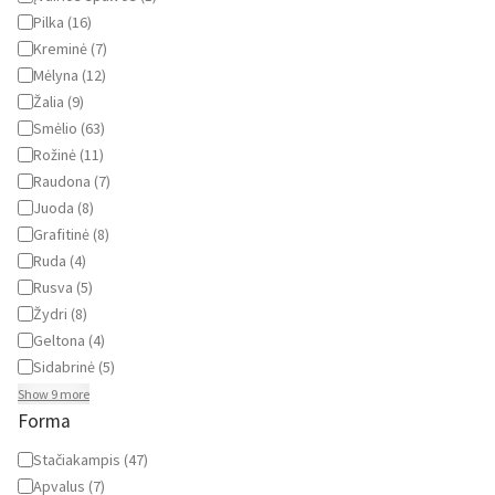
Pilka
(
16
)
Kreminė
(
7
)
Mėlyna
(
12
)
Žalia
(
9
)
Smėlio
(
63
)
Rožinė
(
11
)
Raudona
(
7
)
Juoda
(
8
)
Grafitinė
(
8
)
Ruda
(
4
)
Rusva
(
5
)
Žydri
(
8
)
Geltona
(
4
)
Sidabrinė
(
5
)
Show 9 more
Forma
Forma
Stačiakampis
(
47
)
Apvalus
(
7
)