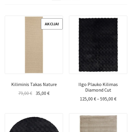
AKCIJA!
Kiliminis Takas Nature
Ilgo Plauko Kilimas
Diamond Cut
Original
Current
79,00
€
35,00
€
Price
125,00
€
–
595,00
€
price
price
range:
was:
is:
125,00 
79,00 €.
35,00 €.
throug
595,00 