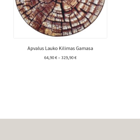
Apvalus Lauko Kilimas Gamasa
Price
64,90
€
–
329,90
€
range:
64,90 €
through
329,90 €