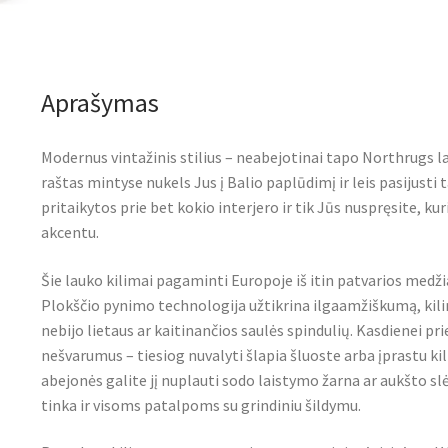
Aprašymas
Modernus vintažinis stilius – neabejotinai tapo Northrugs la
raštas mintyse nukels Jus į Balio paplūdimį ir leis pasijusti
pritaikytos prie bet kokio interjero ir tik Jūs nuspręsite, k
akcentu.
Šie lauko kilimai pagaminti Europoje iš itin patvarios medži
Plokščio pynimo technologija užtikrina ilgaamžiškumą, kilima
nebijo lietaus ar kaitinančios saulės spindulių. Kasdienei pri
nešvarumus – tiesiog nuvalyti šlapia šluoste arba įprastu kili
abejonės galite jį nuplauti sodo laistymo žarna ar aukšto slė
tinka ir visoms patalpoms su grindiniu šildymu.