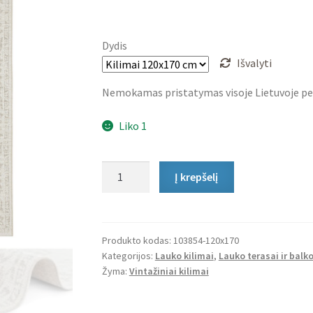
price
price
was:
is:
Dydis
99,00 €.
55,00 €.
Išvalyti
Nemokamas pristatymas visoje Lietuvoje pe
Liko 1
produkto
Į krepšelį
kiekis:
Lauko
Kilimas
Tilos
Produkto kodas:
103854-120x170
Kategorijos:
Lauko kilimai
,
Lauko terasai ir balk
Žyma:
Vintažiniai kilimai