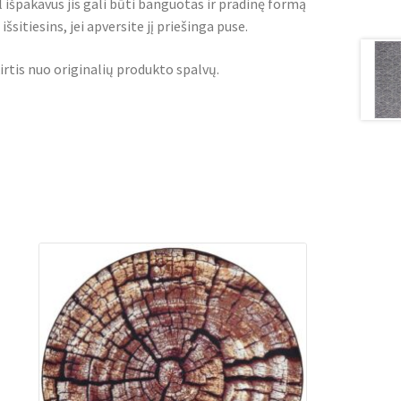
l išpakavus jis gali būti banguotas ir pradinę formą
šsitiesins, jei apversite jį priešinga puse.
irtis nuo originalių produkto spalvų.