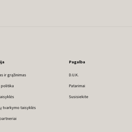
ija
Pagalba
s ir grąžinimas
D.U.K.
politika
Patarimai
taisyklės
Susisiekite
ų tvarkymo taisyklės
 partneriai