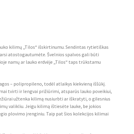
uko kilimų „Tilos“ išskirtinumu. Sendintas rytietiškas
 tarsi atostogautumėte. Švelnios spalvos gali būti
urioje namų ar lauko erdvėje „Tilos“ taps trūkstamu
agos – polipropileno, todėl atlaikys kiekvieną iššūkį.
i tvirti ir lengvai prižiūrimi, atsparūs lauko poveikiui,
ežiūrai užtenka kilimą nusiurbti ar iškratyti, o gilesnius
mų valikliu. Jeigu kilimą ištiesėte lauke, be jokios
gio plovimo įrenginiu. Taip pat šios kolekcijos kilimai