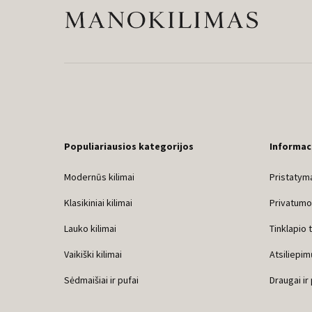
Populiariausios kategorijos
Informac
Modernūs kilimai
Pristatyma
Klasikiniai kilimai
Privatumo 
Lauko kilimai
Tinklapio 
Vaikiški kilimai
Atsiliepim
Sėdmaišiai ir pufai
Draugai ir