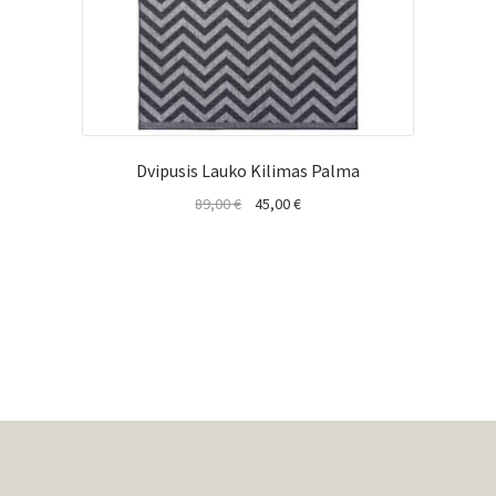
Dvipusis Lauko Kilimas Palma
Original
Current
89,00
€
45,00
€
price
price
was:
is:
89,00 €.
45,00 €.