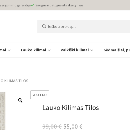
ų grąžinimo garantija
Saugus ir patogus atsiskaitymas
Ieškoti:
Ieškoti
imai
Lauko kilimai
Vaikiški kilimai
Sėdmaišiai, p
O KILIMAS TILOS
AKCIJA!
Lauko Kilimas Tilos
Original
Current
99,00
€
55,00
€