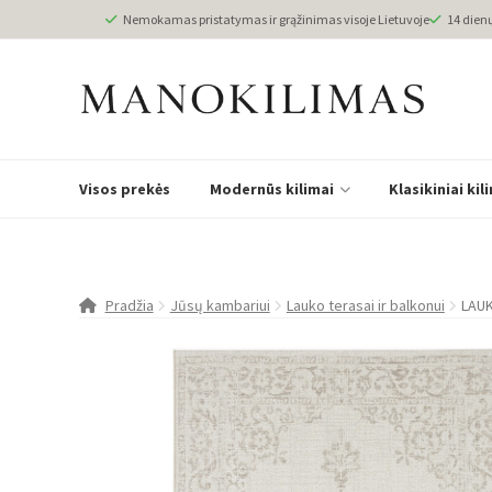
Nemokamas pristatymas ir grąžinimas visoje Lietuvoje
14 dien
Visos prekės
Modernūs kilimai
Klasikiniai kil
Pradžia
Jūsų kambariui
Lauko terasai ir balkonui
LAUK