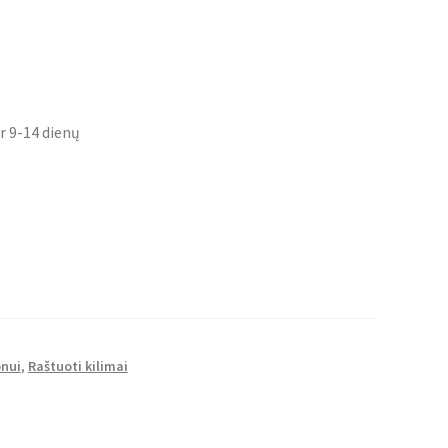
r 9-14 dienų
onui
,
Raštuoti kilimai