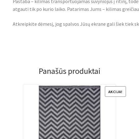
Pastaba – kilimas transportuojamas suvyniojus į ritinį, todė
atgauti tik po kurio laiko. Patarimas Jums – kilimas greičiau i
Atkreipkite dėmesį, jog spalvos Jūsų ekrane gali šiek tiek sk
Panašūs produktai
AKCIJA!