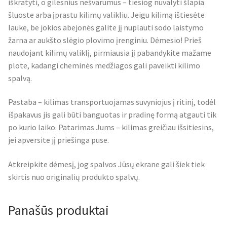
iškratyti, o gilesnius nešvarumus – tiesiog nuvalyti šlapia
šluoste arba įprastu kilimų valikliu. Jeigu kilimą ištiesėte
lauke, be jokios abejonės galite jį nuplauti sodo laistymo
žarna ar aukšto slėgio plovimo įrenginiu. Dėmesio! Prieš
naudojant kilimų valiklį, pirmiausia jį pabandykite mažame
plote, kadangi cheminės medžiagos gali paveikti kilimo
spalvą.
Pastaba – kilimas transportuojamas suvyniojus į ritinį, todėl
išpakavus jis gali būti banguotas ir pradinę formą atgauti tik
po kurio laiko. Patarimas Jums – kilimas greičiau išsitiesins,
jei apversite jį priešinga puse.
Atkreipkite dėmesį, jog spalvos Jūsų ekrane gali šiek tiek
skirtis nuo originalių produkto spalvų.
Panašūs produktai