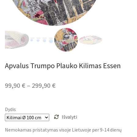
Apvalus Trumpo Plauko Kilimas Essen
Price
99,90
€
–
299,90
€
range:
99,90 €
Dydis
through
Išvalyti
299,90 €
Nemokamas pristatymas visoje Lietuvoje per 9-14 dienų