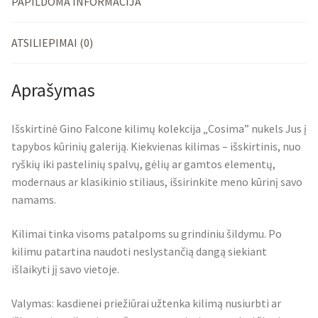
PAPILDOMA INFORMACIJA
ATSILIEPIMAI (0)
Aprašymas
Išskirtinė Gino Falcone kilimų kolekcija „Cosima” nukels Jus į
tapybos kūrinių galeriją. Kiekvienas kilimas – išskirtinis, nuo
ryškių iki pastelinių spalvų, gėlių ar gamtos elementų,
modernaus ar klasikinio stiliaus, išsirinkite meno kūrinį savo
namams.
Kilimai tinka visoms patalpoms su grindiniu šildymu. Po
kilimu patartina naudoti neslystančią dangą siekiant
išlaikyti jį savo vietoje.
Valymas: kasdienei priežiūrai užtenka kilimą nusiurbti ar