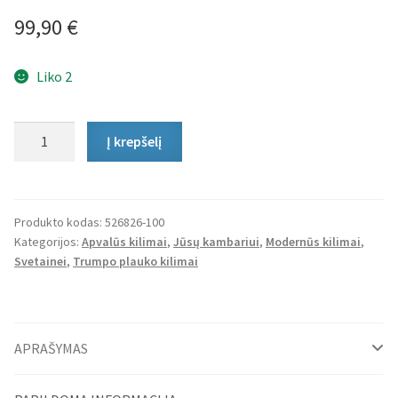
99,90
€
Liko 2
produkto
Į krepšelį
kiekis:
Apvalus
Trumpo
Plauko
Produkto kodas:
526826-100
Kategorijos:
Apvalūs kilimai
,
Jūsų kambariui
,
Modernūs kilimai
,
Kilimas
Svetainei
,
Trumpo plauko kilimai
Essen
APRAŠYMAS