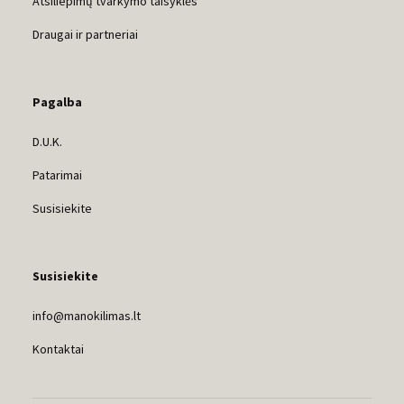
Atsiliepimų tvarkymo taisyklės
Draugai ir partneriai
Pagalba
D.U.K.
Patarimai
Susisiekite
Susisiekite
info@manokilimas.lt
Kontaktai