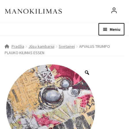
Meniu
Visos prekės
Parduotuvė
Mo
Pradžia
Jūsų kambariui
Svetainei
APVALUS TRUMPO
PLAUKO KILIMAS ESSEN
D.U.K.
Patarimai
Apie mus
Paskyra