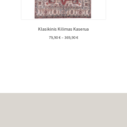
Klasikinis Kilimas Kaserua
Price
79,90
€
–
369,90
€
range:
79,90 €
through
369,90 €