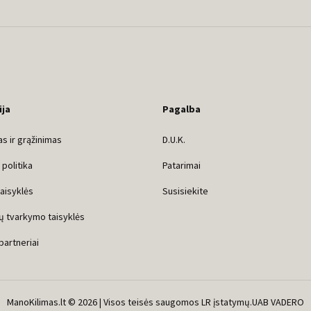
ija
Pagalba
s ir grąžinimas
D.U.K.
politika
Patarimai
taisyklės
Susisiekite
ų tvarkymo taisyklės
 partneriai
ManoKilimas.lt © 2026 | Visos teisės saugomos LR įstatymų.
UAB VADERO