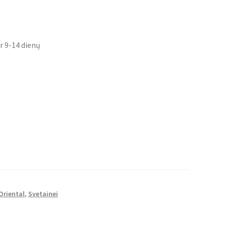
r 9-14 dienų
Oriental
,
Svetainei