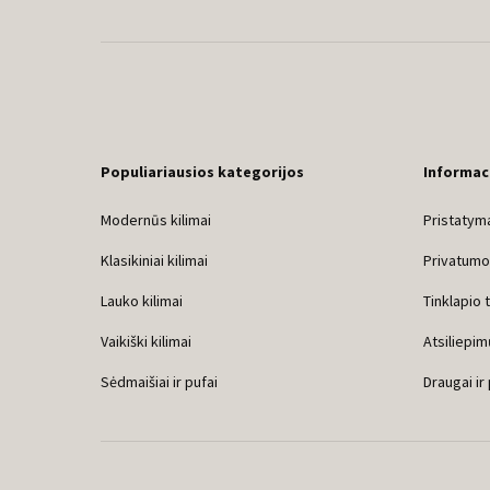
Populiariausios kategorijos
Informac
Modernūs kilimai
Pristatyma
Klasikiniai kilimai
Privatumo 
Lauko kilimai
Tinklapio 
Vaikiški kilimai
Atsiliepim
Sėdmaišiai ir pufai
Draugai ir