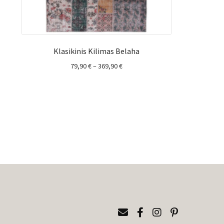
Klasikinis Kilimas Belaha
Price
79,90
€
–
369,90
€
range:
79,90 €
through
369,90 €