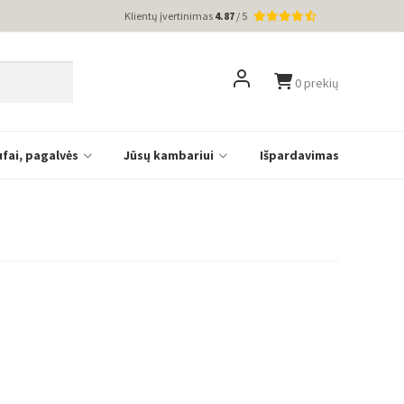
Klientų įvertinimas
4.87
/ 5
0 prekių
ufai, pagalvės
Jūsų kambariui
Išpardavimas