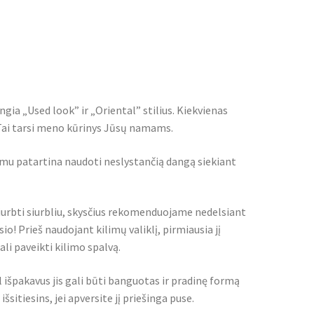
ngia „Used look” ir „Oriental” stilius. Kiekvienas
. Tai tarsi meno kūrinys Jūsų namams.
imu patartina naudoti neslystančią dangą siekiant
iurbti siurbliu, skysčius rekomenduojame nedelsiant
io! Prieš naudojant kilimų valiklį, pirmiausia jį
i paveikti kilimo spalvą.
l išpakavus jis gali būti banguotas ir pradinę formą
šsitiesins, jei apversite jį priešinga puse.