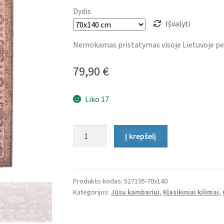
79,90 €
Dydis
through
Išvalyti
369,90 €
Nemokamas pristatymas visoje Lietuvoje pe
79,90
€
Liko 17
produkto
Į krepšelį
kiekis:
Klasikinis
Kilimas
Majhara
Produkto kodas:
527195-70x140
Kategorijos:
Jūsų kambariui
,
Klasikiniai kilimai
,