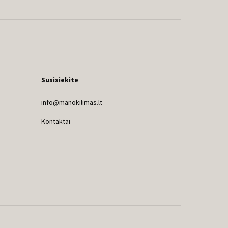
Susisiekite
info@manokilimas.lt
Kontaktai