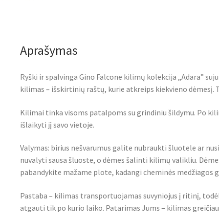
Aprašymas
Ryški ir spalvinga Gino Falcone kilimų kolekcija „Adara” suju
kilimas – išskirtinių raštų, kurie atkreips kiekvieno dėmesį
Kilimai tinka visoms patalpoms su grindiniu šildymu. Po kil
išlaikyti jį savo vietoje.
Valymas: birius nešvarumus galite nubraukti šluotele ar nus
nuvalyti sausa šluoste, o dėmes šalinti kilimų valikliu. Dėmes
pabandykite mažame plote, kadangi cheminės medžiagos gal
Pastaba – kilimas transportuojamas suvyniojus į ritinį, todė
atgauti tik po kurio laiko. Patarimas Jums – kilimas greičiau i