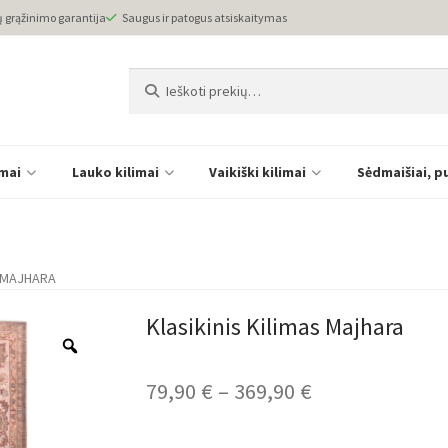
ų grąžinimo garantija
Saugus ir patogus atsiskaitymas
Ieškoti:
Ieškoti
imai
Lauko kilimai
Vaikiški kilimai
Sėdmaišiai, p
S MAJHARA
Klasikinis Kilimas Majhara
Price
79,90
€
–
369,90
€
range: