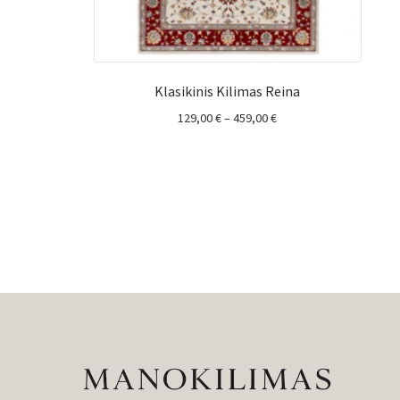
Klasikinis Kilimas Reina
Price
129,00
€
–
459,00
€
range:
129,00 €
through
459,00 €