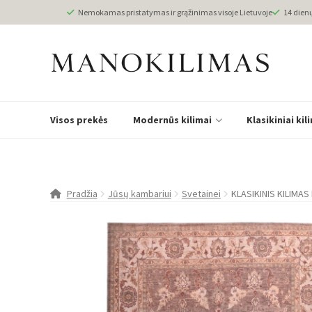
Nemokamas pristatymas ir grąžinimas visoje Lietuvoje
14 dien
Visos prekės
Modernūs kilimai
Klasikiniai kil
Pradžia
Jūsų kambariui
Svetainei
KLASIKINIS KILIMA