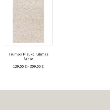
through
throug
229,00 €
465,00 
Trumpo Plauko Kilimas
Atesa
Price
129,00
€
–
309,00
€
range:
129,00 €
through
309,00 €