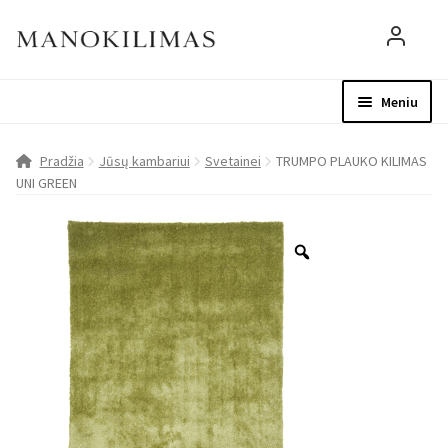
Meniu
Visos prekės
Parduotuvė
Mo
Pradžia
Jūsų kambariui
Svetainei
TRUMPO PLAUKO KILIMAS
UNI GREEN
D.U.K.
Patarimai
Apie mus
Paskyra