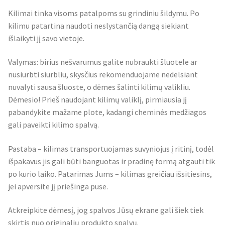
Kilimai tinka visoms patalpoms su grindiniu šildymu. Po
kilimu patartina naudoti neslystančią dangą siekiant
išlaikyti jį savo vietoje.
Valymas: birius nešvarumus galite nubraukti šluotele ar
nusiurbti siurbliu, skysčius rekomenduojame nedelsiant
nuvalyti sausa šluoste, o dėmes šalinti kilimų valikliu.
Dėmesio! Prieš naudojant kilimų valiklį, pirmiausia jį
pabandykite mažame plote, kadangi cheminės medžiagos
gali paveikti kilimo spalvą.
Pastaba – kilimas transportuojamas suvyniojus į ritinį, todėl
išpakavus jis gali būti banguotas ir pradinę formą atgauti tik
po kurio laiko. Patarimas Jums – kilimas greičiau išsitiesins,
jei apversite jį priešinga puse.
Atkreipkite dėmesį, jog spalvos Jūsų ekrane gali šiek tiek
skirtis nuo originalių produkto spalvų.