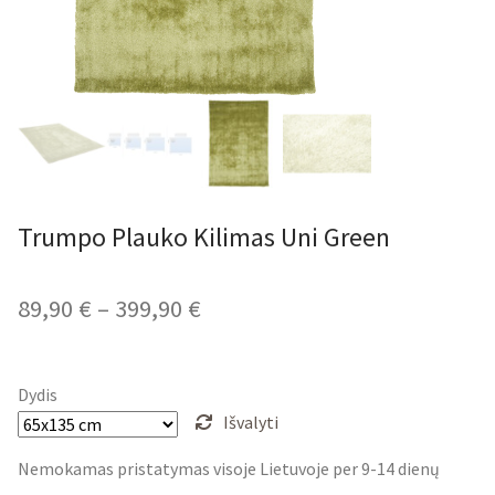
Trumpo Plauko Kilimas Uni Green
Price
89,90
€
–
399,90
€
range:
89,90 €
Dydis
through
Išvalyti
399,90 €
Nemokamas pristatymas visoje Lietuvoje per 9-14 dienų