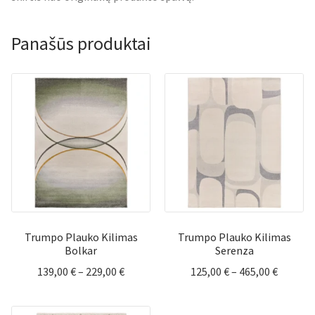
Panašūs produktai
Trumpo Plauko Kilimas
Trumpo Plauko Kilimas
Bolkar
Serenza
Price
Price
139,00
€
–
229,00
€
125,00
€
–
465,00
€
range:
range:
139,00 €
125,00 