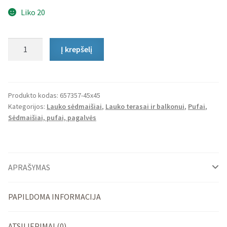
Liko 20
produkto
Į krepšelį
kiekis:
Lauko
Pufas
Stay
Produkto kodas:
657357-45x45
Kategorijos:
Lauko sėdmaišiai
,
Lauko terasai ir balkonui
,
Pufai
,
Sėdmaišiai, pufai, pagalvės
APRAŠYMAS
PAPILDOMA INFORMACIJA
ATSILIEPIMAI (0)