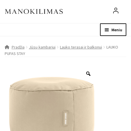
Meniu
Visos prekės
Parduotuvė
Mo
Pradžia
Jūsų kambariui
Lauko terasai ir balkonui
LAUKO
PUFAS STAY
D.U.K.
Patarimai
Apie mus
Paskyra