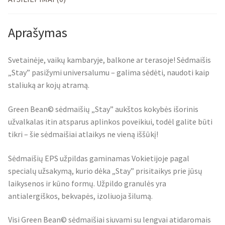
Aprašymas
Svetainėje, vaikų kambaryje, balkone ar terasoje! Sėdmaišis
„Stay” pasižymi universalumu – galima sėdėti, naudoti kaip
staliuką ar kojų atramą.
Green Bean© sėdmaišių „Stay” aukštos kokybės išorinis
užvalkalas itin atsparus aplinkos poveikiui, todėl galite būti
tikri – šie sėdmaišiai atlaikys ne vieną iššūkį!
Sėdmaišių EPS užpildas gaminamas Vokietijoje pagal
specialų užsakymą, kurio dėka „Stay” prisitaikys prie jūsų
laikysenos ir kūno formų. Užpildo granulės yra
antialergiškos, bekvapės, izoliuoja šilumą.
Visi Green Bean© sėdmaišiai siuvami su lengvai atidaromais