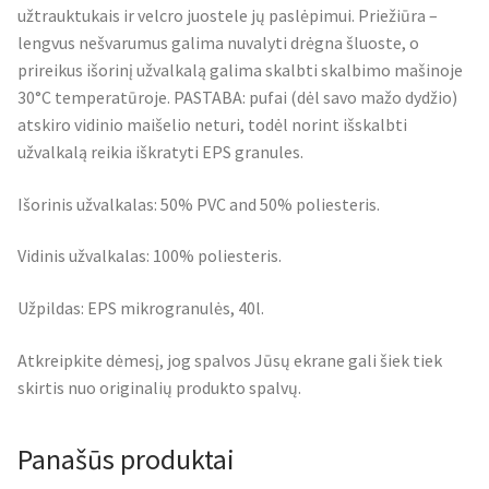
užtrauktukais ir velcro juostele jų paslėpimui. Priežiūra –
lengvus nešvarumus galima nuvalyti drėgna šluoste, o
prireikus išorinį užvalkalą galima skalbti skalbimo mašinoje
30°C temperatūroje. PASTABA: pufai (dėl savo mažo dydžio)
atskiro vidinio maišelio neturi, todėl norint išskalbti
užvalkalą reikia iškratyti EPS granules.
Išorinis užvalkalas: 50% PVC and 50% poliesteris.
Vidinis užvalkalas: 100% poliesteris.
Užpildas: EPS mikrogranulės, 40l.
Atkreipkite dėmesį, jog spalvos Jūsų ekrane gali šiek tiek
skirtis nuo originalių produkto spalvų.
Panašūs produktai