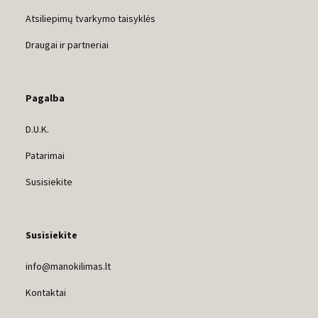
Atsiliepimų tvarkymo taisyklės
Draugai ir partneriai
Pagalba
D.U.K.
Patarimai
Susisiekite
Susisiekite
info@manokilimas.lt
Kontaktai