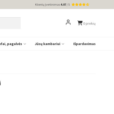
Klientų įvertinimas
4.87
/ 5
0 prekių
ufai, pagalvės
Jūsų kambariui
Išpardavimas
i