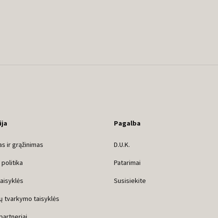
ija
Pagalba
s ir grąžinimas
D.U.K.
politika
Patarimai
taisyklės
Susisiekite
ų tvarkymo taisyklės
 partneriai