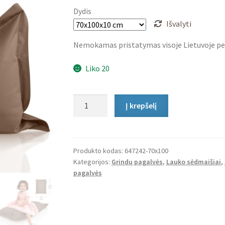
Dydis
Išvalyti
Nemokamas pristatymas visoje Lietuvoje pe
Liko 20
produkto
Į krepšelį
kiekis:
Vaikiškas
lauko
sėdmaišis
Produkto kodas:
647242-70x100
Kategorijos:
Grindų pagalvės
,
Lauko sėdmaišiai
,
Bebi
pagalvės