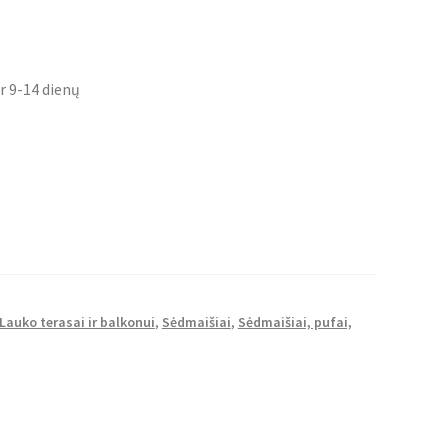
r 9-14 dienų
Lauko terasai ir balkonui
,
Sėdmaišiai
,
Sėdmaišiai, pufai,