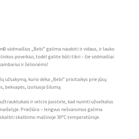
n© sėdmaišius „Bebi” galima naudoti ir vidaus, ir lauko
inkos poveikiui, todėl galite būti tikri – šie sėdmaišiai
ų kambariui ir šėlionėms!
 užsakymą, kurio dėka „Bebi” prisitaikys prie jūsų
s, bekvapės, izoliuoja šilumą.
žtrauktukais ir velcro juostele, kad nuimti užvalkalus
maišelyje. Priežiūra – lengvus nešvarumus galima
ma skalbti skalbimo mašinoje 30°C temperatūroje.