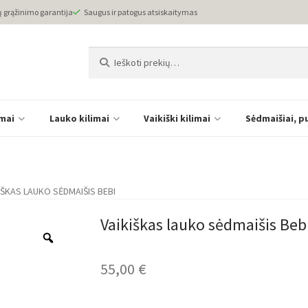
ų grąžinimo garantija
Saugus ir patogus atsiskaitymas
Ieškoti:
Ieškoti
imai
Lauko kilimai
Vaikiški kilimai
Sėdmaišiai, p
IŠKAS LAUKO SĖDMAIŠIS BEBI
Vaikiškas lauko sėdmaišis Beb
55,00
€