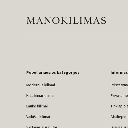
Populiariausios kategorijos
Informac
Modernūs kilimai
Pristatyma
Klasikiniai kilimai
Privatumo 
Lauko kilimai
Tinklapio 
Vaikiški kilimai
Atsiliepim
Sėdmaišiai ir pufai
Draugai ir