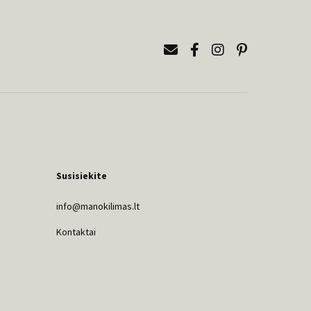
Susisiekite
info@manokilimas.lt
Kontaktai