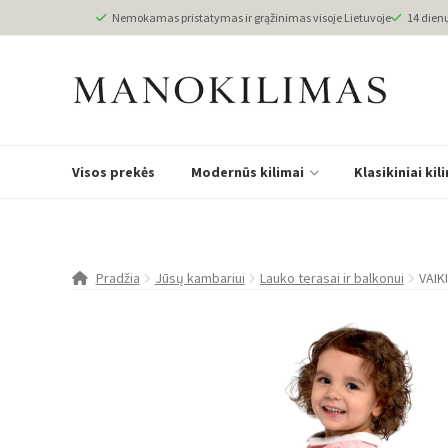
Nemokamas pristatymas ir grąžinimas visoje Lietuvoje
14 dien
Visos prekės
Modernūs kilimai
Klasikiniai kil
Pradžia
Jūsų kambariui
Lauko terasai ir balkonui
VAIK