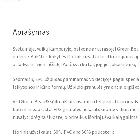
Aprašymas
Svetainėje, vaikų kambaryje, balkone ar terasoje! Green Bea
erdvėse. Aukštos kokybės išorinis užvalkalas itin atsparus apl
atlaikys ne vieną iššūkį! Ypač svarbu tai, jog jie sukurti vaik
Sėdmaišių EPS užpildas gaminamas Vokietijoje pagal specialų
laikysenos ir kūno formų. Užpildo granulės yra antialergiško
Visi Green Bean© sėdmaišiai siuvami su lengvai atidaromais u
būtų itin paprasta. EPS granulės lieka atskirame vidiniame 
nuvalyti drėgna šluoste, o prireikus išorinį užvalkalą gali
Išorinis užvalkalas: 50% PVC and 50% poliesteris.