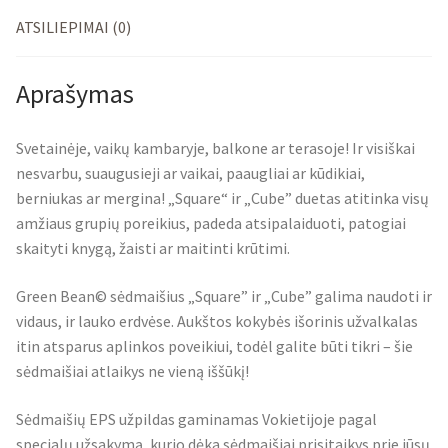
ATSILIEPIMAI (0)
Aprašymas
Svetainėje, vaikų kambaryje, balkone ar terasoje! Ir visiškai
nesvarbu, suaugusieji ar vaikai, paaugliai ar kūdikiai,
berniukas ar mergina! „Square“ ir „Cube” duetas atitinka visų
amžiaus grupių poreikius, padeda atsipalaiduoti, patogiai
skaityti knygą, žaisti ar maitinti krūtimi.
Green Bean© sėdmaišius „Square” ir „Cube” galima naudoti ir
vidaus, ir lauko erdvėse. Aukštos kokybės išorinis užvalkalas
itin atsparus aplinkos poveikiui, todėl galite būti tikri – šie
sėdmaišiai atlaikys ne vieną iššūkį!
Sėdmaišių EPS užpildas gaminamas Vokietijoje pagal
specialų užsakymą, kurio dėka sėdmaišiai prisitaikys prie jūsų