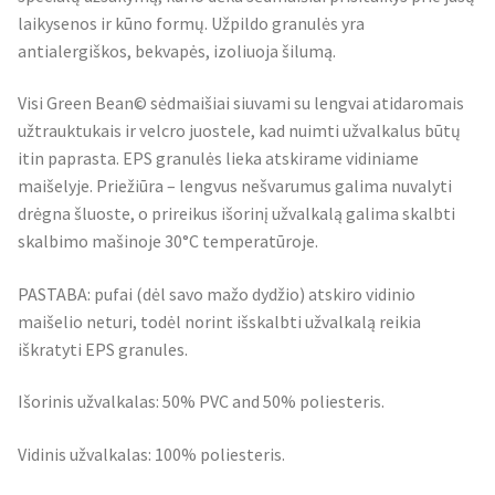
laikysenos ir kūno formų. Užpildo granulės yra
antialergiškos, bekvapės, izoliuoja šilumą.
Visi Green Bean© sėdmaišiai siuvami su lengvai atidaromais
užtrauktukais ir velcro juostele, kad nuimti užvalkalus būtų
itin paprasta. EPS granulės lieka atskirame vidiniame
maišelyje. Priežiūra – lengvus nešvarumus galima nuvalyti
drėgna šluoste, o prireikus išorinį užvalkalą galima skalbti
skalbimo mašinoje 30°C temperatūroje.
PASTABA: pufai (dėl savo mažo dydžio) atskiro vidinio
maišelio neturi, todėl norint išskalbti užvalkalą reikia
iškratyti EPS granules.
Išorinis užvalkalas: 50% PVC and 50% poliesteris.
Vidinis užvalkalas: 100% poliesteris.