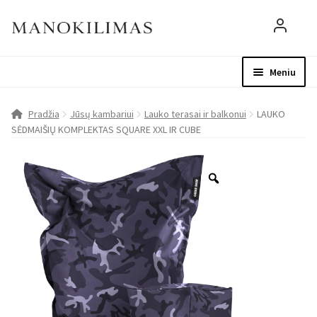
Meniu
Visos prekės
Parduotuvė
Mo
Pradžia
Jūsų kambariui
Lauko terasai ir balkonui
LAUKO
SĖDMAIŠIŲ KOMPLEKTAS SQUARE XXL IR CUBE
D.U.K.
Patarimai
Apie mus
Paskyra