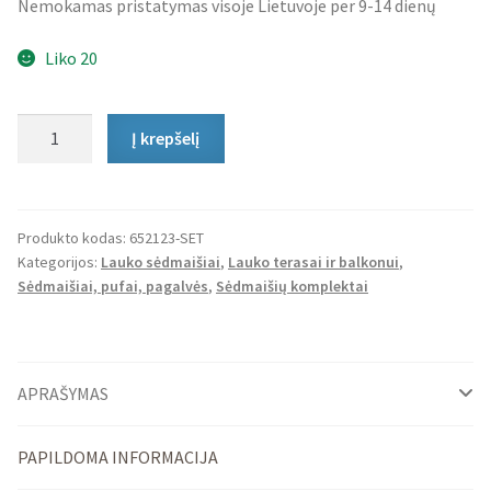
Nemokamas pristatymas visoje Lietuvoje per 9-14 dienų
Liko 20
produkto
Į krepšelį
kiekis:
Lauko
Sėdmaišių
Komplektas
Produkto kodas:
652123-SET
Kategorijos:
Lauko sėdmaišiai
,
Lauko terasai ir balkonui
,
Square
Sėdmaišiai, pufai, pagalvės
,
Sėdmaišių komplektai
XXL
ir
Cube
APRAŠYMAS
PAPILDOMA INFORMACIJA