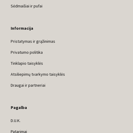
Sėdmaišiai ir pufai
Informacija
Pristatymas ir grąžinimas
Privatumo politika
Tinklapio taisyklės
Atsiliepimų tvarkymo taisyklės
Draugai ir partneriai
Pagalba
D.U.K.
Patarimai