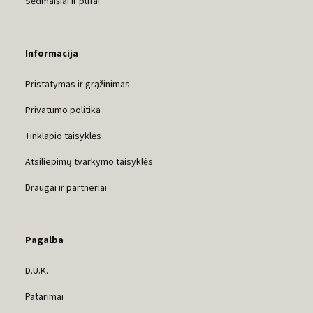
Sėdmaišiai ir pufai
Informacija
Pristatymas ir grąžinimas
Privatumo politika
Tinklapio taisyklės
Atsiliepimų tvarkymo taisyklės
Draugai ir partneriai
Pagalba
D.U.K.
Patarimai