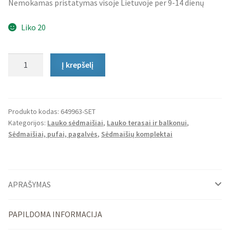
Nemokamas pristatymas visoje Lietuvoje per 9-14 dienų
Liko 20
produkto
Į krepšelį
kiekis:
Lauko
Sėdmaišių
Komplektas
Produkto kodas:
649963-SET
Kategorijos:
Lauko sėdmaišiai
,
Lauko terasai ir balkonui
,
Square
Sėdmaišiai, pufai, pagalvės
,
Sėdmaišių komplektai
XXL
ir
Cube
APRAŠYMAS
PAPILDOMA INFORMACIJA