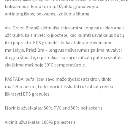
laikysenos ir kūno formų. Užpildo granulės yra
antialergiškos, bekvapės, izoliuoja šilumą.
Visi Green Bean© sėdmaišiai siuvami su lengvai atidaromais
užtrauktukais ir velcro juostele, kad nuimti užvalkalus būtų
itin paprasta. EPS granulės lieka atskirame vidiniame
maišelyje. Priežiūra – lengvus nešvarumus galima nuvalyti
drėgna šluoste, o prireikus išorinį užvalkalą galima skalbti
skalbimo mašinoje 30°C temperatūroje.
PASTABA: pufai (dėl savo mažo dydžio) atskiro vidinio
maišelio neturi, todėl norint išskalbti užvalkalą reikia
iškratyti EPS granules.
Išorinis užvalkalas: 50% PVC and 50% poliesteris.
Vidinis užvalkalas: 100% poliesteris.