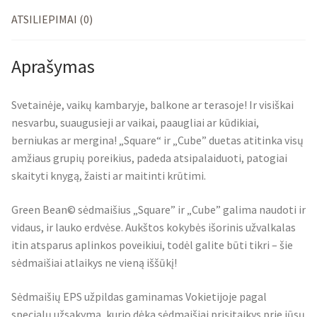
ATSILIEPIMAI (0)
Aprašymas
Svetainėje, vaikų kambaryje, balkone ar terasoje! Ir visiškai
nesvarbu, suaugusieji ar vaikai, paaugliai ar kūdikiai,
berniukas ar mergina! „Square“ ir „Cube” duetas atitinka visų
amžiaus grupių poreikius, padeda atsipalaiduoti, patogiai
skaityti knygą, žaisti ar maitinti krūtimi.
Green Bean© sėdmaišius „Square” ir „Cube” galima naudoti ir
vidaus, ir lauko erdvėse. Aukštos kokybės išorinis užvalkalas
itin atsparus aplinkos poveikiui, todėl galite būti tikri – šie
sėdmaišiai atlaikys ne vieną iššūkį!
Sėdmaišių EPS užpildas gaminamas Vokietijoje pagal
specialų užsakymą, kurio dėka sėdmaišiai prisitaikys prie jūsų