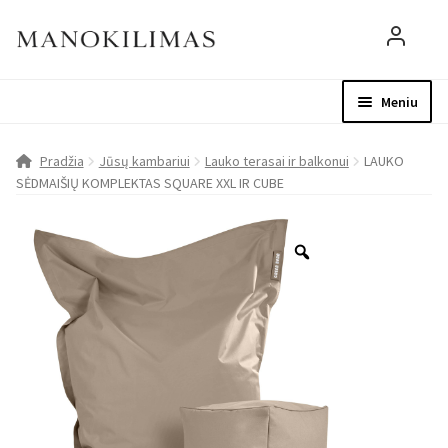
Meniu
Visos prekės
Parduotuvė
Mo
Pradžia
Jūsų kambariui
Lauko terasai ir balkonui
LAUKO
SĖDMAIŠIŲ KOMPLEKTAS SQUARE XXL IR CUBE
D.U.K.
Patarimai
Apie mus
Paskyra