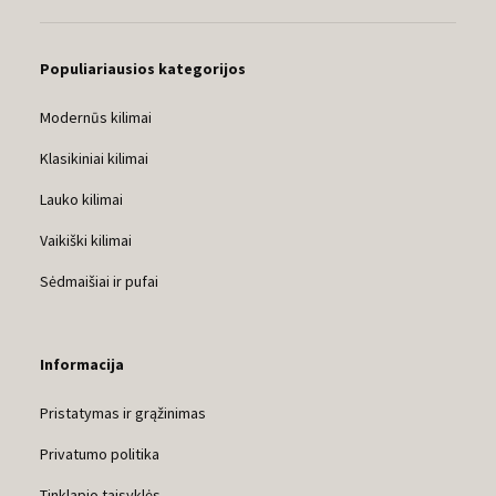
Populiariausios kategorijos
Modernūs kilimai
Klasikiniai kilimai
Lauko kilimai
Vaikiški kilimai
Sėdmaišiai ir pufai
Informacija
Pristatymas ir grąžinimas
Privatumo politika
Tinklapio taisyklės