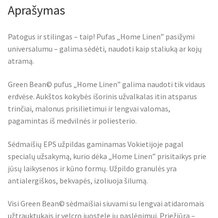
Aprašymas
Patogus ir stilingas – taip! Pufas „Home Linen” pasižymi
universalumu – galima sėdėti, naudoti kaip staliuką ar kojų
atramą.
Green Bean© pufus „Home Linen” galima naudoti tik vidaus
erdvėse. Aukštos kokybės išorinis užvalkalas itin atsparus
trinčiai, malonus prisilietimui ir lengvai valomas,
pagamintas iš medvilnės ir poliesterio.
Sėdmaišių EPS užpildas gaminamas Vokietijoje pagal
specialų užsakymą, kurio dėka „Home Linen” prisitaikys prie
jūsų laikysenos ir kūno formų. Užpildo granulės yra
antialergiškos, bekvapės, izoliuoja šilumą.
Visi Green Bean© sėdmaišiai siuvami su lengvai atidaromais
užtrauktukais ir velcro juostele jų paslėpimui. Priežiūra –