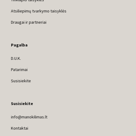
Atsiliepimų tvarkymo taisyklės
Draugai ir partneriai
Pagalba
D.U.K.
Patarimai
Susisiekite
Susisiekite
info@manokilimas.lt
Kontaktai