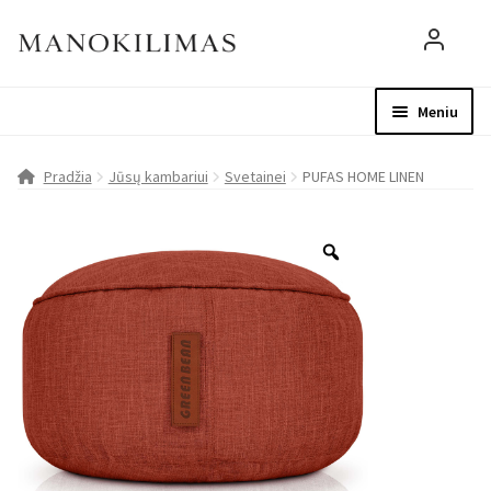
Meniu
Visos prekės
Parduotuvė
Mo
Pradžia
Jūsų kambariui
Svetainei
PUFAS HOME LINEN
D.U.K.
Patarimai
Apie mus
Paskyra