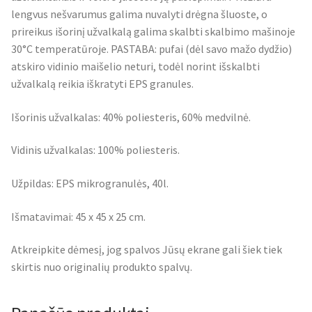
lengvus nešvarumus galima nuvalyti drėgna šluoste, o
prireikus išorinį užvalkalą galima skalbti skalbimo mašinoje
30°C temperatūroje. PASTABA: pufai (dėl savo mažo dydžio)
atskiro vidinio maišelio neturi, todėl norint išskalbti
užvalkalą reikia iškratyti EPS granules.
Išorinis užvalkalas: 40% poliesteris, 60% medvilnė.
Vidinis užvalkalas: 100% poliesteris.
Užpildas: EPS mikrogranulės, 40l.
Išmatavimai: 45 x 45 x 25 cm.
Atkreipkite dėmesį, jog spalvos Jūsų ekrane gali šiek tiek
skirtis nuo originalių produkto spalvų.