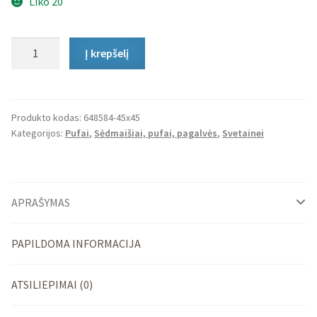
Liko 20
produkto
Į krepšelį
kiekis:
Pufas
Home
Linen
Produkto kodas:
648584-45x45
Kategorijos:
Pufai
,
Sėdmaišiai, pufai, pagalvės
,
Svetainei
APRAŠYMAS
PAPILDOMA INFORMACIJA
ATSILIEPIMAI (0)