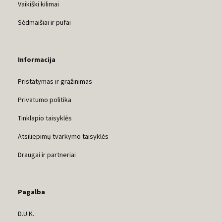
Vaikiški kilimai
Sėdmaišiai ir pufai
Informacija
Pristatymas ir grąžinimas
Privatumo politika
Tinklapio taisyklės
Atsiliepimų tvarkymo taisyklės
Draugai ir partneriai
Pagalba
D.U.K.