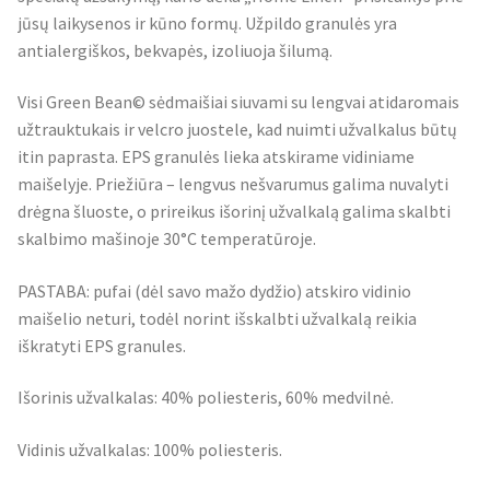
jūsų laikysenos ir kūno formų. Užpildo granulės yra
antialergiškos, bekvapės, izoliuoja šilumą.
Visi Green Bean© sėdmaišiai siuvami su lengvai atidaromais
užtrauktukais ir velcro juostele, kad nuimti užvalkalus būtų
itin paprasta. EPS granulės lieka atskirame vidiniame
maišelyje. Priežiūra – lengvus nešvarumus galima nuvalyti
drėgna šluoste, o prireikus išorinį užvalkalą galima skalbti
skalbimo mašinoje 30°C temperatūroje.
PASTABA: pufai (dėl savo mažo dydžio) atskiro vidinio
maišelio neturi, todėl norint išskalbti užvalkalą reikia
iškratyti EPS granules.
Išorinis užvalkalas: 40% poliesteris, 60% medvilnė.
Vidinis užvalkalas: 100% poliesteris.