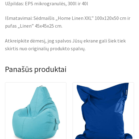
Užpildas: EPS mikrogranulės, 300l ir 40l
Išmatavimai: Sėdmaišis „Home Linen XXL” 100x120x50 cm ir
pufas „Linen” 45x45x25 cm.
Atkreipkite dėmesį, jog spalvos Jūsų ekrane gali šiek tiek
skirtis nuo originalių produkto spalvų.
Panašūs produktai