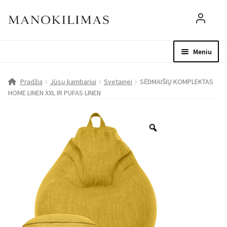
Meniu
Visos prekės
Parduotuvė
Mo
Pradžia
Jūsų kambariui
Svetainei
SĖDMAIŠIŲ KOMPLEKTAS
HOME LINEN XXL IR PUFAS LINEN
D.U.K.
Patarimai
Apie mus
Paskyra