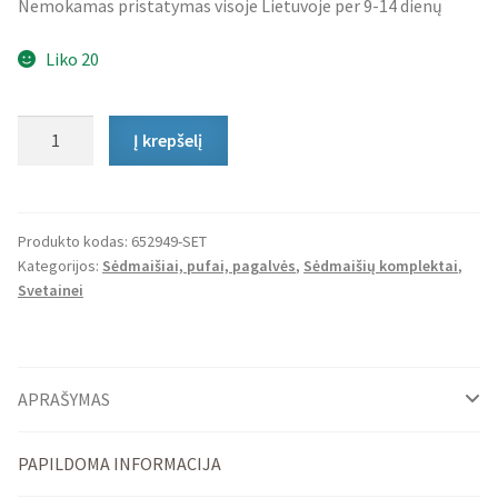
Nemokamas pristatymas visoje Lietuvoje per 9-14 dienų
Liko 20
produkto
Į krepšelį
kiekis:
Sėdmaišių
Komplektas
Home
Produkto kodas:
652949-SET
Kategorijos:
Sėdmaišiai, pufai, pagalvės
,
Sėdmaišių komplektai
,
Linen
Svetainei
XXL
ir
Pufas
Linen
APRAŠYMAS
PAPILDOMA INFORMACIJA