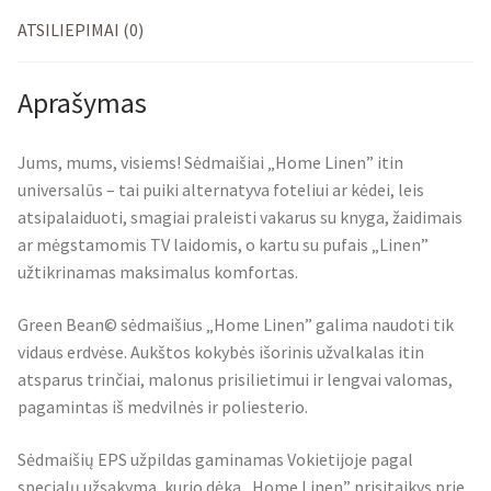
ATSILIEPIMAI (0)
Aprašymas
Jums, mums, visiems! Sėdmaišiai „Home Linen” itin
universalūs – tai puiki alternatyva foteliui ar kėdei, leis
atsipalaiduoti, smagiai praleisti vakarus su knyga, žaidimais
ar mėgstamomis TV laidomis, o kartu su pufais „Linen”
užtikrinamas maksimalus komfortas.
Green Bean© sėdmaišius „Home Linen” galima naudoti tik
vidaus erdvėse. Aukštos kokybės išorinis užvalkalas itin
atsparus trinčiai, malonus prisilietimui ir lengvai valomas,
pagamintas iš medvilnės ir poliesterio.
Sėdmaišių EPS užpildas gaminamas Vokietijoje pagal
specialų užsakymą, kurio dėka „Home Linen” prisitaikys prie