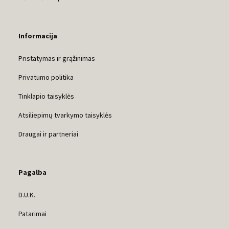
Informacija
Pristatymas ir grąžinimas
Privatumo politika
Tinklapio taisyklės
Atsiliepimų tvarkymo taisyklės
Draugai ir partneriai
Pagalba
D.U.K.
Patarimai