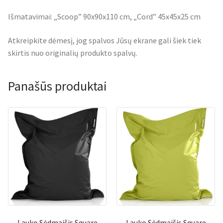
Išmatavimai: „Scoop” 90x90x110 cm, „Cord” 45x45x25 cm
Atkreipkite dėmesį, jog spalvos Jūsų ekrane gali šiek tiek
skirtis nuo originalių produkto spalvų.
Panašūs produktai
Lauko Sėdmaišis Square
Lauko Sėdmaišis Square