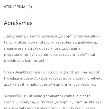
ATSILIEPIMAI (0)
Aprašymas
Jums, mums, visiems! Sėdmaišis „Scoop” itin universalus –
tai puiki alternatyva foteliui ar kėdei, leis atsipalaiduoti,
smagiai praleisti vakarus su knyga, žaidimais ar
mėgstamomis TV laidomis, o kartu su pufu „Cord” – tai
maksimalus komfortas!
Green Bean© sėdmaišius „Scoop” ir „Cord” galima naudoti
tik vidaus erdvėse. Aukštos kokybės išorinis kordinio velveto
užvalkalas itin malonus prisilietimui ir lengvai valomas.
Sėdmaišių EPS užpildas gaminamas Vokietijoje pagal
specialų užsakymą, kurio dėka „Scoop” ir „Cord” prisitaikys
prie jūsų laikysenos ir kūno formų. Užpildo granulės yra