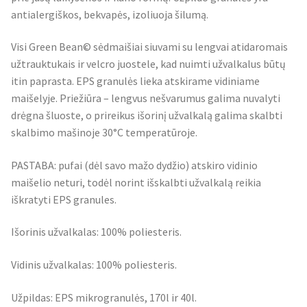
antialergiškos, bekvapės, izoliuoja šilumą.
Visi Green Bean© sėdmaišiai siuvami su lengvai atidaromais
užtrauktukais ir velcro juostele, kad nuimti užvalkalus būtų
itin paprasta. EPS granulės lieka atskirame vidiniame
maišelyje. Priežiūra – lengvus nešvarumus galima nuvalyti
drėgna šluoste, o prireikus išorinį užvalkalą galima skalbti
skalbimo mašinoje 30°C temperatūroje.
PASTABA: pufai (dėl savo mažo dydžio) atskiro vidinio
maišelio neturi, todėl norint išskalbti užvalkalą reikia
iškratyti EPS granules.
Išorinis užvalkalas: 100% poliesteris.
Vidinis užvalkalas: 100% poliesteris.
Užpildas: EPS mikrogranulės, 170l ir 40l.