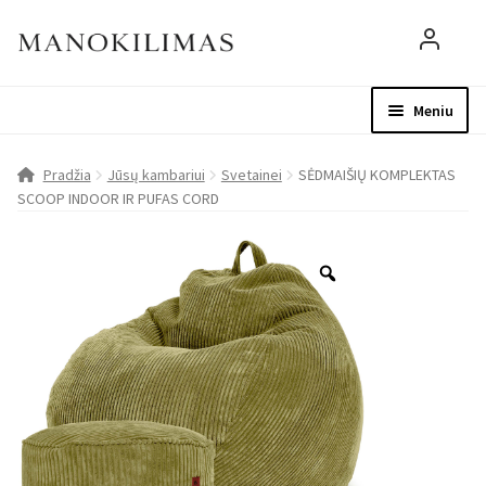
Meniu
Visos prekės
Parduotuvė
Mo
Pradžia
Jūsų kambariui
Svetainei
SĖDMAIŠIŲ KOMPLEKTAS
SCOOP INDOOR IR PUFAS CORD
D.U.K.
Patarimai
Apie mus
Paskyra