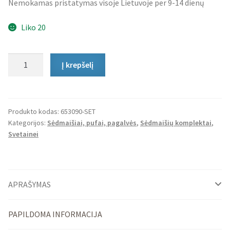
Nemokamas pristatymas visoje Lietuvoje per 9-14 dienų
Liko 20
produkto
Į krepšelį
kiekis:
Sėdmaišių
Komplektas
Scoop
Produkto kodas:
653090-SET
Kategorijos:
Sėdmaišiai, pufai, pagalvės
,
Sėdmaišių komplektai
,
Indoor
Svetainei
ir
Pufas
Cord
APRAŠYMAS
PAPILDOMA INFORMACIJA