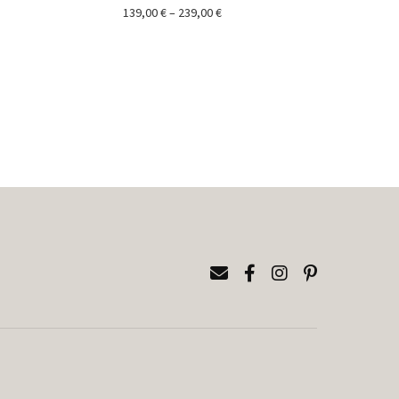
Price
139,00
€
–
239,00
€
range:
139,00 €
through
239,00 €