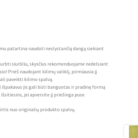
imu patartina naudoti neslystančią dangą siekiant
iurbti siurbliu, skysčius rekomenduojame nedelsiant
io! Prieš naudojant kilimų valiklį, pirmiausia jį
i paveikti kilimo spalvą.
l išpakavus jis gali būti banguotas ir pradinę formą
šsitiesins, jei apversite jį priešinga puse.
irtis nuo originalių produkto spalvų.