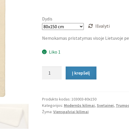
price
price
was:
is:
Dydis
59,00 €.
0,01 €.
Išvalyti
Nemokamas pristatymas visoje Lietuvoje pe
Liko 1
produkto
Į krepšelį
kiekis:
Trumpo
Plauko
Kilimas
Produkto kodas:
103003-80x150
Kategorijos:
Modernūs kilimai
,
Svetainei
,
Trumpo
Fancy
Žyma:
Vienspalviai kilimai