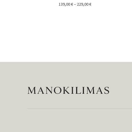
Price
139,00
€
–
229,00
€
range:
139,00 €
through
229,00 €