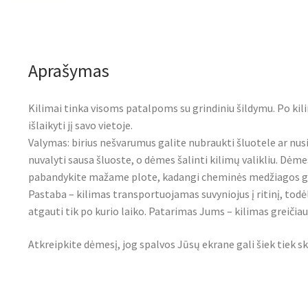
Aprašymas
Kilimai tinka visoms patalpoms su grindiniu šildymu. Po kil
išlaikyti jį savo vietoje.
Valymas: birius nešvarumus galite nubraukti šluotele ar nus
nuvalyti sausa šluoste, o dėmes šalinti kilimų valikliu. Dėmes
pabandykite mažame plote, kadangi cheminės medžiagos gal
Pastaba – kilimas transportuojamas suvyniojus į ritinį, todė
atgauti tik po kurio laiko. Patarimas Jums – kilimas greičiau i
Atkreipkite dėmesį, jog spalvos Jūsų ekrane gali šiek tiek sk