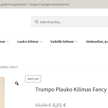
ų grąžinimo garantija
Saugus ir patogus atsiskaitymas
Ieškoti:
Ieškoti
imai
Lauko kilimai
Vaikiški kilimai
Sėdmaišiai, p
LIMAS FANCY
AKCIJA!
Trumpo Plauko Kilimas Fancy
Original
Current
59,00
€
0,01
€