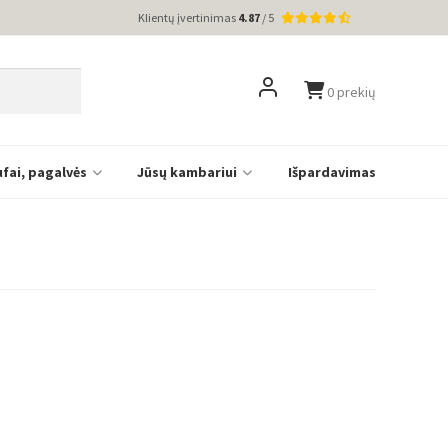
Klientų įvertinimas
4.87
/ 5
0 prekių
ufai, pagalvės
Jūsų kambariui
Išpardavimas