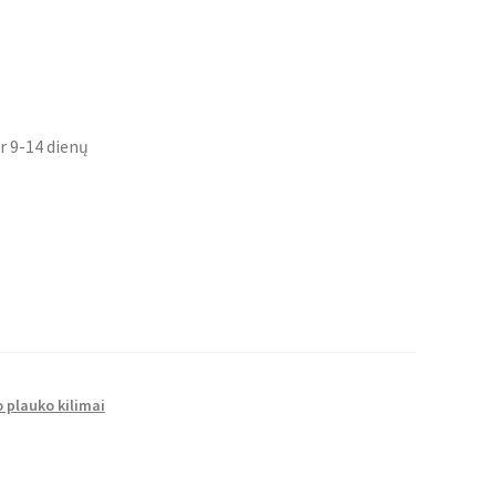
r 9-14 dienų
 plauko kilimai