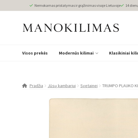
Nemokamas pristatymas ir grąžinimas visoje Lietuvoje
14 dien
Visos prekės
Modernūs kilimai
Klasikiniai kil
Pradžia
Jūsų kambariui
Svetainei
TRUMPO PLAUKO KI