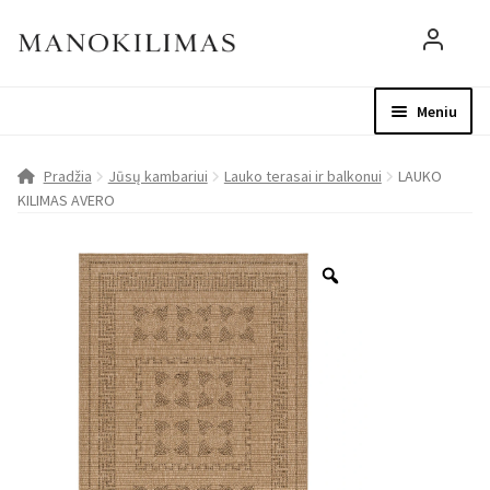
Meniu
Visos prekės
Parduotuvė
Mo
Pradžia
Jūsų kambariui
Lauko terasai ir balkonui
LAUKO
KILIMAS AVERO
D.U.K.
Patarimai
Apie mus
Paskyra