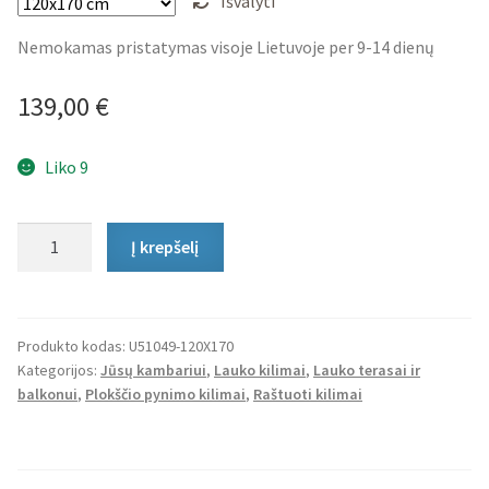
Išvalyti
Nemokamas pristatymas visoje Lietuvoje per 9-14 dienų
139,00
€
Liko 9
produkto
Į krepšelį
kiekis:
Lauko
Kilimas
Avero
Produkto kodas:
U51049-120X170
Kategorijos:
Jūsų kambariui
,
Lauko kilimai
,
Lauko terasai ir
balkonui
,
Plokščio pynimo kilimai
,
Raštuoti kilimai