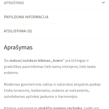
APRAŠYMAS
PAPILDOMA INFORMACIJA
ATSILIEPIMAI (0)
Aprašymas
Šis
indoor/outdoor kilimas „Avero”
yra stilingas ir
praktiškas pasirinkimas tiek namų interjerui, tiek lauko
erdvėms.
Modernus geometrinis raštas ir natūralus atspalvis puikiai
tinka terasoms, balkonams, sodams ar svetainėms,
suteikdamas aplinkai jaukumo ir harmonijos.
Kilimas pagamintas
plokščio pynimo technika
, todėl yra