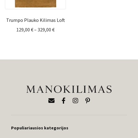
Trumpo Plauko Kilimas Loft
Price
129,00
€
–
329,00
€
range:
129,00 €
through
329,00 €
Populiariausios kategorijos