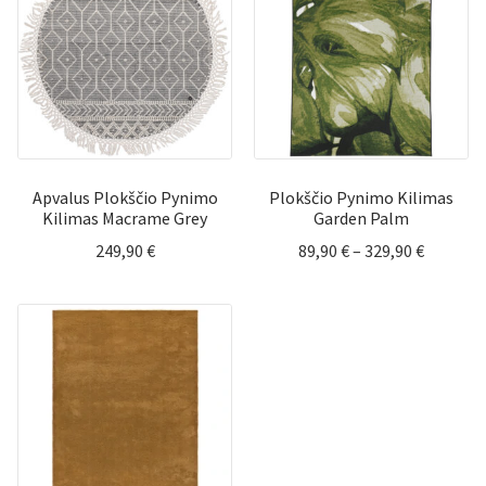
Apvalus Plokščio Pynimo
Plokščio Pynimo Kilimas
Kilimas Macrame Grey
Garden Palm
Price
249,90
€
89,90
€
–
329,90
€
range:
89,90 €
through
329,90 €