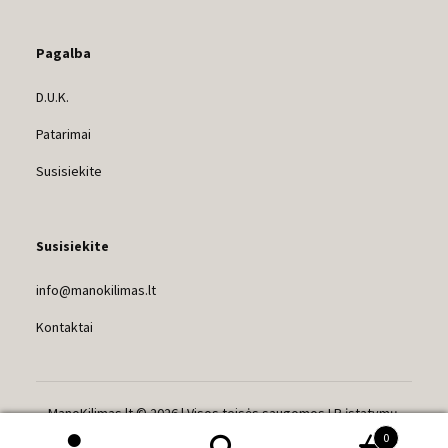
Pagalba
D.U.K.
Patarimai
Susisiekite
Susisiekite
info@manokilimas.lt
Kontaktai
ManoKilimas.lt © 2026 | Visos teisės saugomos LR įstatymų.
UAB VADERO
0