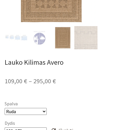
Lauko Kilimas Avero
Price
109,00
€
–
295,00
€
range:
109,00 €
Spalva
through
295,00 €
Dydis