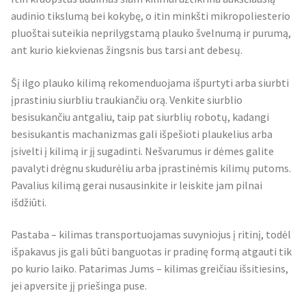
audinio tikslumą bei kokybę, o itin minkšti mikropoliesterio
pluoštai suteikia neprilygstamą plauko švelnumą ir purumą,
ant kurio kiekvienas žingsnis bus tarsi ant debesų.
Šį ilgo plauko kilimą rekomenduojama išpurtyti arba siurbti
įprastiniu siurbliu traukiančiu orą. Venkite siurblio
besisukančiu antgaliu, taip pat siurblių robotų, kadangi
besisukantis machanizmas gali išpešioti plaukelius arba
įsivelti į kilimą ir jį sugadinti. Nešvarumus ir dėmes galite
pavalyti drėgnu skudurėliu arba įprastinėmis kilimų putoms.
Pavalius kilimą gerai nusausinkite ir leiskite jam pilnai
išdžiūti.
Pastaba – kilimas transportuojamas suvyniojus į ritinį, todėl
išpakavus jis gali būti banguotas ir pradinę formą atgauti tik
po kurio laiko. Patarimas Jums – kilimas greičiau išsitiesins,
jei apversite jį priešinga puse.