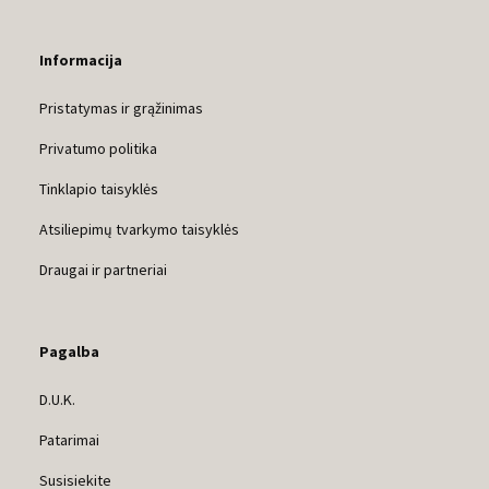
Informacija
Pristatymas ir grąžinimas
Privatumo politika
Tinklapio taisyklės
Atsiliepimų tvarkymo taisyklės
Draugai ir partneriai
Pagalba
D.U.K.
Patarimai
Susisiekite