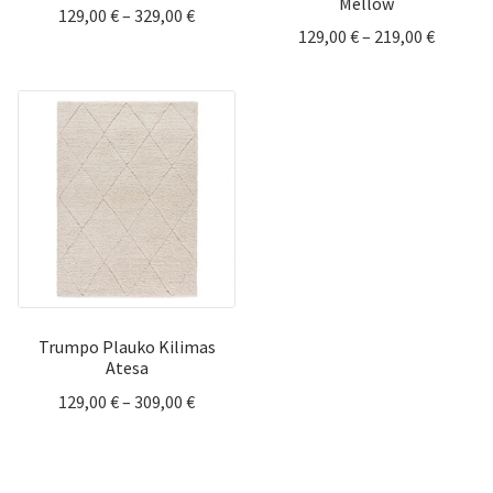
Mellow
Price
129,00
€
–
329,00
€
Price
129,00
€
–
219,00
€
range:
range:
129,00 €
129,00 
through
throug
329,00 €
219,00 
Trumpo Plauko Kilimas
Atesa
Price
129,00
€
–
309,00
€
range:
129,00 €
through