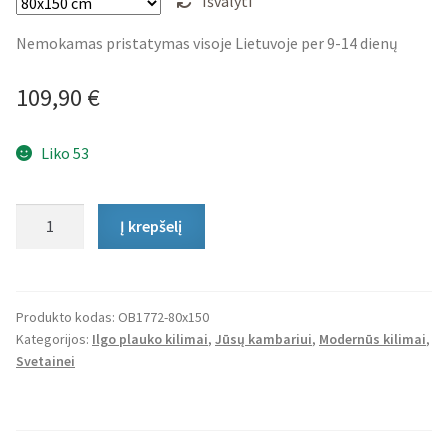
Išvalyti
Nemokamas pristatymas visoje Lietuvoje per 9-14 dienų
109,90
€
Liko 53
produkto
Į krepšelį
kiekis:
Ilgo
Plauko
Kilimas
Produkto kodas:
OB1772-80x150
Kategorijos:
Ilgo plauko kilimai
,
Jūsų kambariui
,
Modernūs kilimai
,
Waves
Svetainei