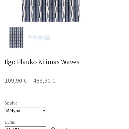
Ilgo Plauko Kilimas Waves
Price
109,90
€
–
469,90
€
range:
109,90 €
Spalva
through
469,90 €
Dydis