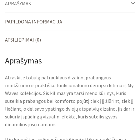
APRAŠYMAS
PAPILDOMA INFORMACIJA
ATSILIEPIMAI (0)
Aprašymas
Atraskite tobulą patrauklaus dizaino, prabangaus
minkštumo ir praktiško funkcionalumo derinį su kilimu iš My
Waves kolekcijos. Šis kilimas yra tarsi meno kūrinys, kuris
suteikia prabangos bei komforto pojūtį tiek į jį žiūrint, tiek jį
liečiant, o dėl savo ypatingo dviejų atspalvių dizaino, jis dar ir
sukuria įspūdingą vizualinį efektą, kuris suteiks gyvos
dinamikos jūsų namams.
Itin kruopštus audimas šiam kilimui užtikrina aukščiausią