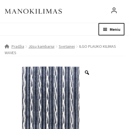
Meniu
Visos prekės
Parduotuvė
Mo
Pradžia
Jūsų kambariui
Svetainei
ILGO PLAUKO KILIMAS
WAVES
D.U.K.
Patarimai
Apie mus
Paskyra