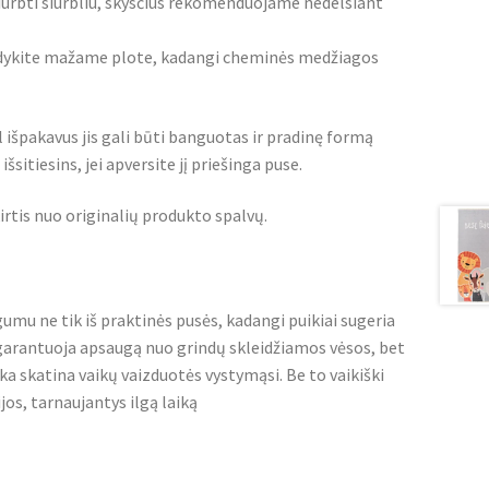
iurbti siurbliu, skysčius rekomenduojame nedelsiant
bandykite mažame plote, kadangi cheminės medžiagos
l išpakavus jis gali būti banguotas ir pradinę formą
šsitiesins, jei apversite jį priešinga puse.
irtis nuo originalių produkto spalvų.
umu ne tik iš praktinės pusės, kadangi puikiai sugeria
garantuoja apsaugą nuo grindų skleidžiamos vėsos, bet
ka skatina vaikų vaizduotės vystymąsi. Be to vaikiški
jos, tarnaujantys ilgą laiką