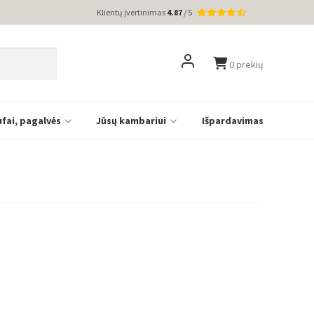
Klientų įvertinimas
4.87
/ 5
0 prekių
ufai, pagalvės
Jūsų kambariui
Išpardavimas