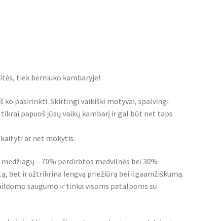
itės, tiek berniuko kambaryje!
š ko pasirinkti. Skirtingi vaikiški motyvai, spalvingi
 tikrai papuoš jūsų vaikų kambarį ir gal būt net taps
skaityti ar net mokytis.
bės medžiagų – 70% perdirbtos medvilnės bei 30%
ą, bet ir užtrikrina lengvą priežiūrą bei ilgaamžiškumą.
 papildomo saugumo ir tinka visoms patalpoms su