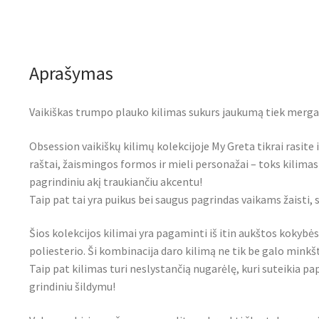
Aprašymas
Vaikiškas trumpo plauko kilimas sukurs jaukumą tiek merga
Obsession vaikiškų kilimų kolekcijoje My Greta tikrai rasite i
raštai, žaismingos formos ir mieli personažai – toks kilimas
pagrindiniu akį traukiančiu akcentu!
Taip pat tai yra puikus bei saugus pagrindas vaikams žaisti, 
Šios kolekcijos kilimai yra pagaminti iš itin aukštos koky
poliesterio. Ši kombinacija daro kilimą ne tik be galo minkšt
Taip pat kilimas turi neslystančią nugarėlę, kuri suteikia
grindiniu šildymu!