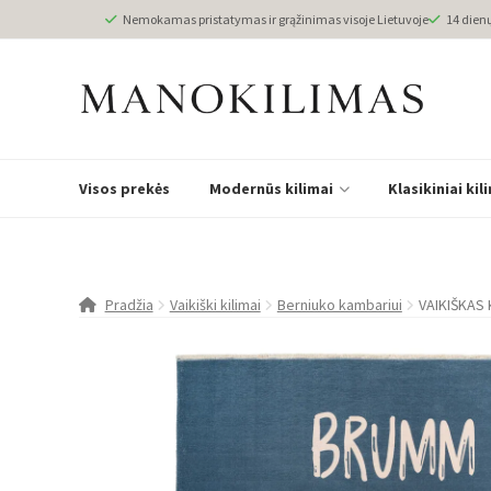
Nemokamas pristatymas ir grąžinimas visoje Lietuvoje
14 dien
Visos prekės
Modernūs kilimai
Klasikiniai kil
Pradžia
Vaikiški kilimai
Berniuko kambariui
VAIKIŠKAS