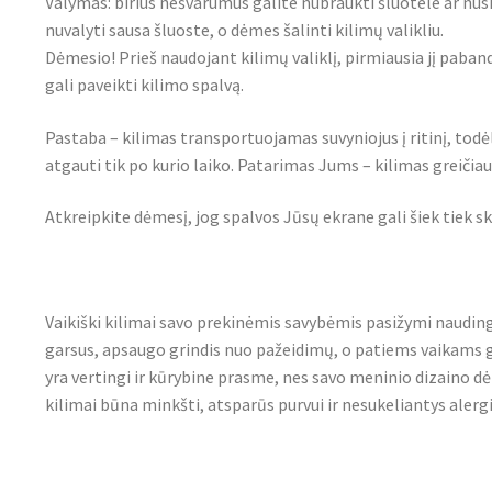
Valymas: birius nešvarumus galite nubraukti šluotele ar nus
nuvalyti sausa šluoste, o dėmes šalinti kilimų valikliu.
Dėmesio! Prieš naudojant kilimų valiklį, pirmiausia jį pa
gali paveikti kilimo spalvą.
Pastaba – kilimas transportuojamas suvyniojus į ritinį, todė
atgauti tik po kurio laiko. Patarimas Jums – kilimas greičiau i
Atkreipkite dėmesį, jog spalvos Jūsų ekrane gali šiek tiek sk
Vaikiški kilimai savo prekinėmis savybėmis pasižymi nauding
garsus, apsaugo grindis nuo pažeidimų, o patiems vaikams 
yra vertingi ir kūrybine prasme, nes savo meninio dizaino dė
kilimai būna minkšti, atsparūs purvui ir nesukeliantys alergi