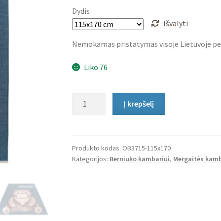
Dydis
Išvalyti
Nemokamas pristatymas visoje Lietuvoje pe
Liko 76
produkto
Į krepšelį
kiekis:
Vaikiškas
Kilimas
Brumm
Produkto kodas:
OB3715-115x170
Kategorijos:
Berniuko kambariui
,
Mergaitės kamb