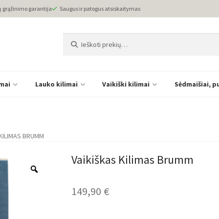
ų grąžinimo garantija
Saugus ir patogus atsiskaitymas
Ieškoti:
Ieškoti
imai
Lauko kilimai
Vaikiški kilimai
Sėdmaišiai, p
 KILIMAS BRUMM
Vaikiškas Kilimas Brumm
149,90
€