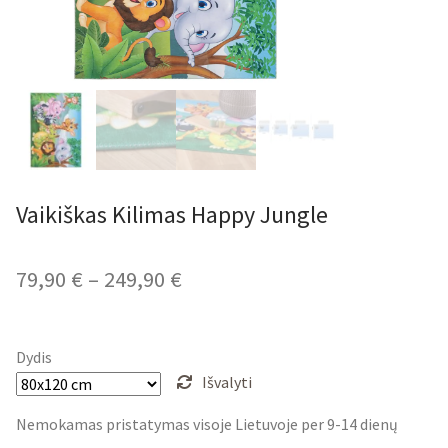
Vaikiškas Kilimas Happy Jungle
Price
79,90
€
–
249,90
€
range:
79,90 €
Dydis
through
Išvalyti
249,90 €
Nemokamas pristatymas visoje Lietuvoje per 9-14 dienų