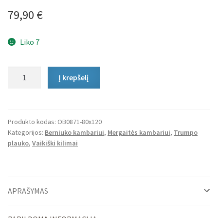
79,90
€
Liko 7
produkto
Į krepšelį
kiekis:
Vaikiškas
Kilimas
Happy
Produkto kodas:
OB0871-80x120
Kategorijos:
Berniuko kambariui
,
Mergaitės kambariui
,
Trumpo
Jungle
plauko
,
Vaikiški kilimai
APRAŠYMAS