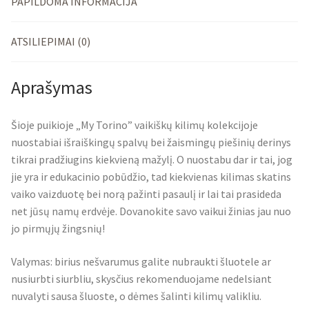
PAPILDOMA INFORMACIJA
ATSILIEPIMAI (0)
Aprašymas
Šioje puikioje „My Torino” vaikiškų kilimų kolekcijoje
nuostabiai išraiškingų spalvų bei žaismingų piešinių derinys
tikrai pradžiugins kiekvieną mažylį. O nuostabu dar ir tai, jog
jie yra ir edukacinio pobūdžio, tad kiekvienas kilimas skatins
vaiko vaizduotę bei norą pažinti pasaulį ir lai tai prasideda
net jūsų namų erdvėje. Dovanokite savo vaikui žinias jau nuo
jo pirmųjų žingsnių!
Valymas: birius nešvarumus galite nubraukti šluotele ar
nusiurbti siurbliu, skysčius rekomenduojame nedelsiant
nuvalyti sausa šluoste, o dėmes šalinti kilimų valikliu.