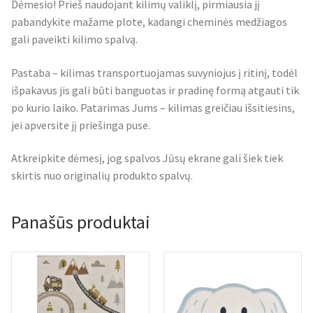
Dėmesio! Prieš naudojant kilimų valiklį, pirmiausia jį
pabandykite mažame plote, kadangi cheminės medžiagos
gali paveikti kilimo spalvą.
Pastaba – kilimas transportuojamas suvyniojus į ritinį, todėl
išpakavus jis gali būti banguotas ir pradinę formą atgauti tik
po kurio laiko. Patarimas Jums – kilimas greičiau išsitiesins,
jei apversite jį priešinga puse.
Atkreipkite dėmesį, jog spalvos Jūsų ekrane gali šiek tiek
skirtis nuo originalių produkto spalvų.
Panašūs produktai