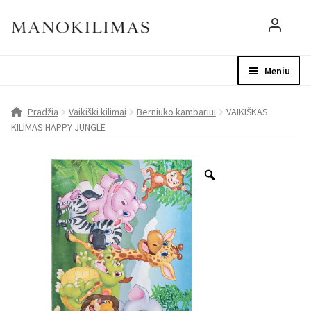
Meniu
Visos prekės
Parduotuvė
Mo
Pradžia
Vaikiški kilimai
Berniuko kambariui
VAIKIŠKAS
KILIMAS HAPPY JUNGLE
D.U.K.
Patarimai
Apie mus
Paskyra